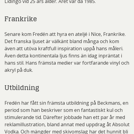
Lidingö vid 25 års ålder. Året var då 1985.
Frankrike
Senare kom Fredén att hyra en ateljé i Nice, Frankrike.
Det franska ljuset är välkänt bland många och kom
även att utöva kraftfull inspiration uppå hans måleri.
Även detta kontinentala ljus finns än idag inpräntat i
hans stil. Hans främsta medier var fortfarande vinyl och
akryl på duk.
Utbildning
Fredén har fått sin främsta utbildning på Beckmans, en
period som han beskriver som en fantastiskt kul och
stimulerande tid. Därefter jobbade han ett par år med
reklamillustration, bland annat med uppdrag åt Absolut
Vodka. Och mängder med skivomslag har det hunnit bli