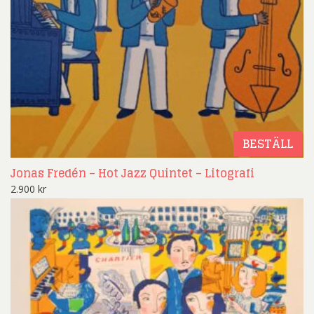
BESTÄLL
Jonas Fredén – Hot Jazz Quintet – Litografi
2.900
kr