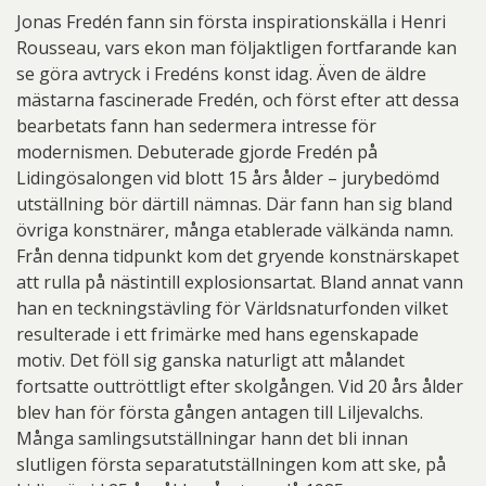
Jonas Fredén fann sin första inspirationskälla i Henri
Rousseau, vars ekon man följaktligen fortfarande kan
se göra avtryck i Fredéns konst idag. Även de äldre
mästarna fascinerade Fredén, och först efter att dessa
bearbetats fann han sedermera intresse för
modernismen. Debuterade gjorde Fredén på
Lidingösalongen vid blott 15 års ålder – jurybedömd
utställning bör därtill nämnas. Där fann han sig bland
övriga konstnärer, många etablerade välkända namn.
Från denna tidpunkt kom det gryende konstnärskapet
att rulla på nästintill explosionsartat. Bland annat vann
han en teckningstävling för Världsnaturfonden vilket
resulterade i ett frimärke med hans egenskapade
motiv. Det föll sig ganska naturligt att målandet
fortsatte outtröttligt efter skolgången. Vid 20 års ålder
blev han för första gången antagen till Liljevalchs.
Många samlingsutställningar hann det bli innan
slutligen första separatutställningen kom att ske, på