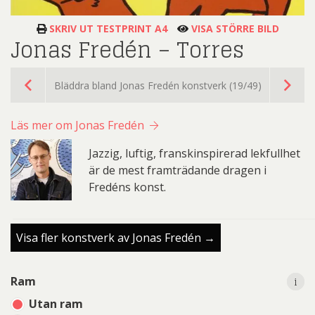
SKRIV UT TESTPRINT A4
VISA STÖRRE BILD
Jonas Fredén – Torres
Bläddra bland Jonas Fredén konstverk (19/49)
Läs mer om Jonas Fredén
Jazzig, luftig, franskinspirerad lekfullhet
är de mest framträdande dragen i
Fredéns konst.
Visa fler konstverk av Jonas Fredén →
i
i
Ram
Utan ram