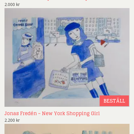
2.000
kr
BESTÄLL
Jonas Fredén – New York Shopping Girl
2.200
kr