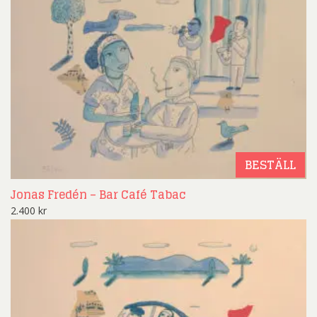
BESTÄLL
Jonas Fredén – Bar Café Tabac
2.400
kr