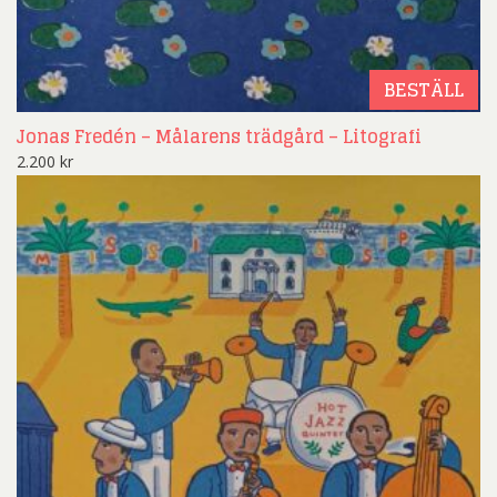
BESTÄLL
Jonas Fredén – Målarens trädgård – Litografi
2.200
kr