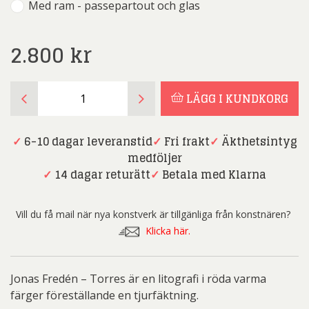
Med ram - passepartout och glas
2.800
kr
Jonas
LÄGG I KUNDKORG
Fredén
-
Torres
✓
6-10 dagar leveranstid
✓
Fri frakt
✓
Äkthetsintyg
mängd
medföljer
✓
14 dagar returätt
✓
Betala med Klarna
Vill du få mail när nya konstverk är tillgänliga från konstnären?
Klicka här.
Jonas Fredén – Torres är en litografi i röda varma
färger föreställande en tjurfäktning.