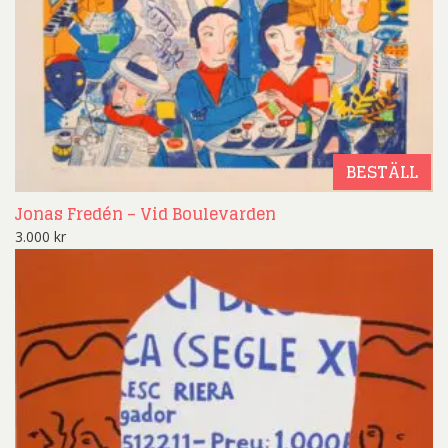
BESTÄLL
Jonas Fredén – Vid Boulevarden
3.000
kr