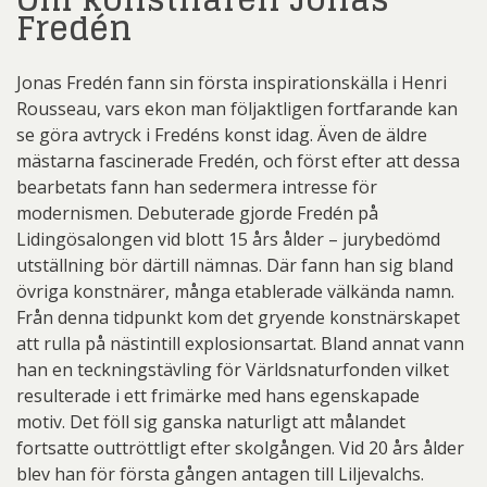
Fredén
Jonas Fredén fann sin första inspirationskälla i Henri
Rousseau, vars ekon man följaktligen fortfarande kan
se göra avtryck i Fredéns konst idag. Även de äldre
mästarna fascinerade Fredén, och först efter att dessa
bearbetats fann han sedermera intresse för
modernismen. Debuterade gjorde Fredén på
Lidingösalongen vid blott 15 års ålder – jurybedömd
utställning bör därtill nämnas. Där fann han sig bland
övriga konstnärer, många etablerade välkända namn.
Från denna tidpunkt kom det gryende konstnärskapet
att rulla på nästintill explosionsartat. Bland annat vann
han en teckningstävling för Världsnaturfonden vilket
resulterade i ett frimärke med hans egenskapade
motiv. Det föll sig ganska naturligt att målandet
fortsatte outtröttligt efter skolgången. Vid 20 års ålder
blev han för första gången antagen till Liljevalchs.