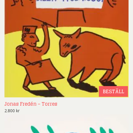
BESTÄLL
Jonas Fredén – Torres
2.800
kr