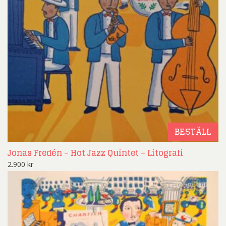
BESTÄLL
Jonas Fredén – Hot Jazz Quintet – Litografi
2.900
kr