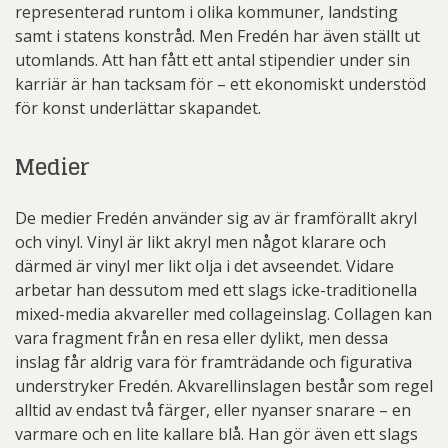
representerad runtom i olika kommuner, landsting
samt i statens konstråd. Men Fredén har även ställt ut
utomlands. Att han fått ett antal stipendier under sin
karriär är han tacksam för – ett ekonomiskt understöd
för konst underlättar skapandet.
Medier
De medier Fredén använder sig av är framförallt akryl
och vinyl. Vinyl är likt akryl men något klarare och
därmed är vinyl mer likt olja i det avseendet. Vidare
arbetar han dessutom med ett slags icke-traditionella
mixed-media akvareller med collageinslag. Collagen kan
vara fragment från en resa eller dylikt, men dessa
inslag får aldrig vara för framträdande och figurativa
understryker Fredén. Akvarellinslagen består som regel
alltid av endast två färger, eller nyanser snarare – en
varmare och en lite kallare blå. Han gör även ett slags