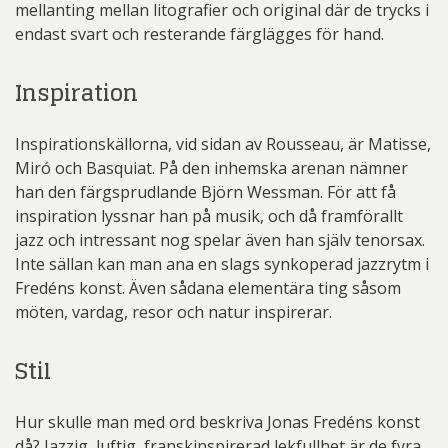
mellanting mellan litografier och original där de trycks i
endast svart och resterande färglägges för hand.
Inspiration
Inspirationskällorna, vid sidan av Rousseau, är Matisse,
Miró och Basquiat. På den inhemska arenan nämner
han den färgsprudlande Björn Wessman. För att få
inspiration lyssnar han på musik, och då framförallt
jazz och intressant nog spelar även han själv tenorsax.
Inte sällan kan man ana en slags synkoperad jazzrytm i
Fredéns konst. Även sådana elementära ting såsom
möten, vardag, resor och natur inspirerar.
Stil
Hur skulle man med ord beskriva Jonas Fredéns konst
då? Jazzig, luftig, franskinspirerad lekfullhet är de fyra