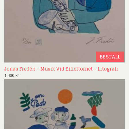
BESTÄLL
Jonas Fredén – Musik Vid Eiffeltornet – Litografi
1.400
kr