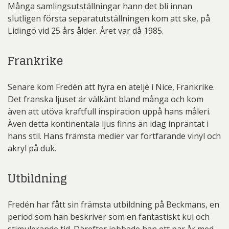
Många samlingsutställningar hann det bli innan
slutligen första separatutställningen kom att ske, på
Lidingö vid 25 års ålder. Året var då 1985.
Frankrike
Senare kom Fredén att hyra en ateljé i Nice, Frankrike.
Det franska ljuset är välkänt bland många och kom
även att utöva kraftfull inspiration uppå hans måleri.
Även detta kontinentala ljus finns än idag inpräntat i
hans stil. Hans främsta medier var fortfarande vinyl och
akryl på duk.
Utbildning
Fredén har fått sin främsta utbildning på Beckmans, en
period som han beskriver som en fantastiskt kul och
stimulerande tid. Därefter jobbade han ett par år med