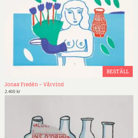
BESTÄLL
Jonas Fredén – Vårvind
2.400
kr