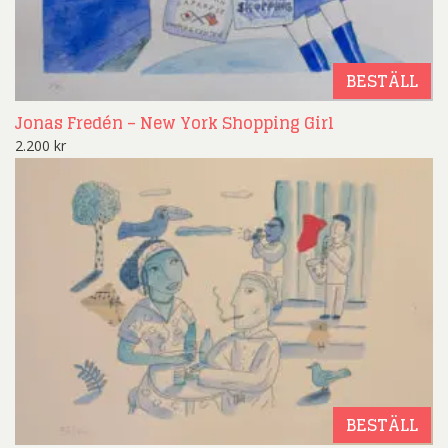
BESTÄLL
Jonas Fredén – New York Shopping Girl
2.200
kr
BESTÄLL