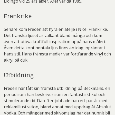
Lidingö vid 25 års ålder. Året var då 1985.
Frankrike
Senare kom Fredén att hyra en ateljé i Nice, Frankrike.
Det franska ljuset är välkänt bland många och kom
även att utöva kraftfull inspiration uppå hans måleri.
Även detta kontinentala ljus finns än idag inpräntat i
hans stil. Hans främsta medier var fortfarande vinyl och
akryl på duk.
Utbildning
Fredén har fått sin främsta utbildning på Beckmans, en
period som han beskriver som en fantastiskt kul och
stimulerande tid. Därefter jobbade han ett par år med
reklamillustration, bland annat med uppdrag åt Absolut
Vodka. Och mängder med skivomslag har det hunnit bli