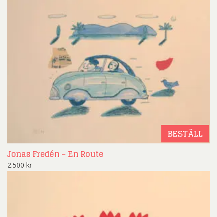
BESTÄLL
Jonas Fredén – En Route
2.500
kr