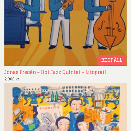
BESTÄLL
Jonas Fredén – Hot Jazz Quintet – Litografi
2.900
kr