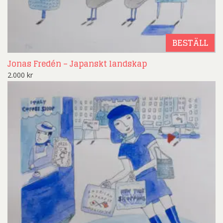
BESTÄLL
Jonas Fredén – Japanskt landskap
2.000
kr