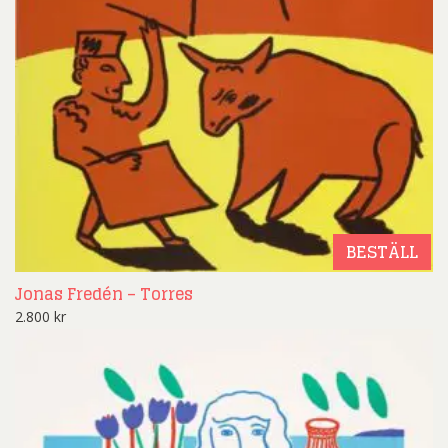
BESTÄLL
Jonas Fredén – Torres
2.800
kr