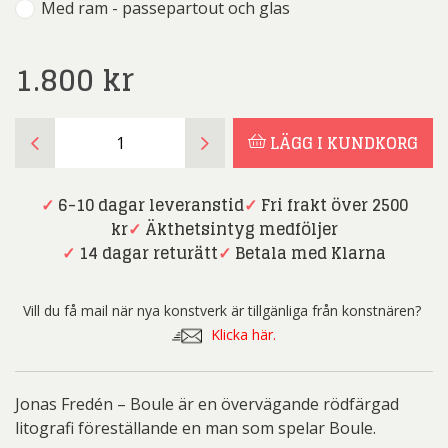
Med ram - passepartout och glas
1.800
kr
Jonas
LÄGG I KUNDKORG
Fredén
-
Boule
✓
6-10 dagar leveranstid
✓
Fri frakt över 2500
mängd
kr
✓
Äkthetsintyg medföljer
✓
14 dagar returätt
✓
Betala med Klarna
Vill du få mail när nya konstverk är tillgänliga från konstnären?
Klicka här.
Jonas Fredén – Boule är en övervägande rödfärgad
litografi föreställande en man som spelar Boule.