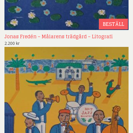
BESTÄLL
Jonas Fredén – Målarens trädgård – Litografi
2.200
kr