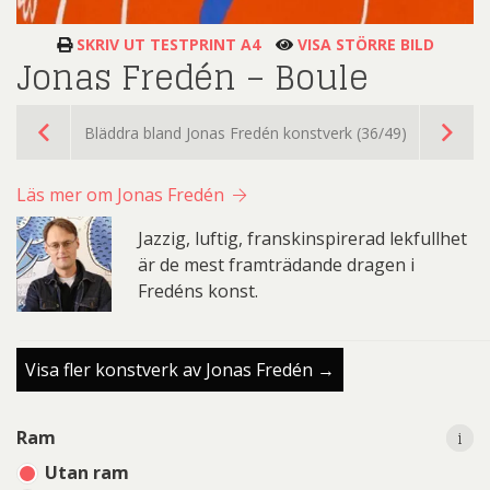
SKRIV UT TESTPRINT A4
VISA STÖRRE BILD
Jonas Fredén – Boule
Bläddra bland Jonas Fredén konstverk (36/49)
Läs mer om Jonas Fredén
Jazzig, luftig, franskinspirerad lekfullhet
är de mest framträdande dragen i
Fredéns konst.
Visa fler konstverk av Jonas Fredén →
i
i
Ram
Utan ram