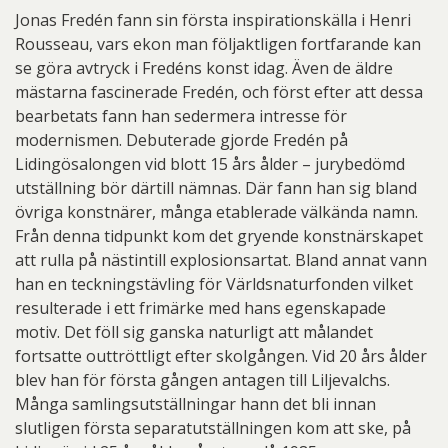
Jonas Fredén fann sin första inspirationskälla i Henri
Rousseau, vars ekon man följaktligen fortfarande kan
se göra avtryck i Fredéns konst idag. Även de äldre
mästarna fascinerade Fredén, och först efter att dessa
bearbetats fann han sedermera intresse för
modernismen. Debuterade gjorde Fredén på
Lidingösalongen vid blott 15 års ålder – jurybedömd
utställning bör därtill nämnas. Där fann han sig bland
övriga konstnärer, många etablerade välkända namn.
Från denna tidpunkt kom det gryende konstnärskapet
att rulla på nästintill explosionsartat. Bland annat vann
han en teckningstävling för Världsnaturfonden vilket
resulterade i ett frimärke med hans egenskapade
motiv. Det föll sig ganska naturligt att målandet
fortsatte outtröttligt efter skolgången. Vid 20 års ålder
blev han för första gången antagen till Liljevalchs.
Många samlingsutställningar hann det bli innan
slutligen första separatutställningen kom att ske, på