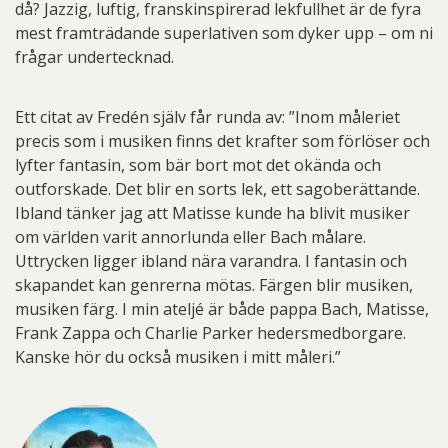
då? Jazzig, luftig, franskinspirerad lekfullhet är de fyra
mest framträdande superlativen som dyker upp – om ni
frågar undertecknad.
Ett citat av Fredén själv får runda av: ”Inom måleriet
precis som i musiken finns det krafter som förlöser och
lyfter fantasin, som bär bort mot det okända och
outforskade. Det blir en sorts lek, ett sagoberättande.
Ibland tänker jag att Matisse kunde ha blivit musiker
om världen varit annorlunda eller Bach målare.
Uttrycken ligger ibland nära varandra. I fantasin och
skapandet kan genrerna mötas. Färgen blir musiken,
musiken färg. I min ateljé är både pappa Bach, Matisse,
Frank Zappa och Charlie Parker hedersmedborgare.
Kanske hör du också musiken i mitt måleri.”