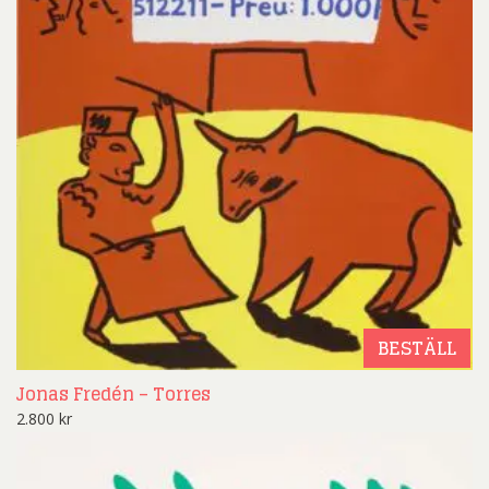
BESTÄLL
Jonas Fredén – Torres
2.800
kr