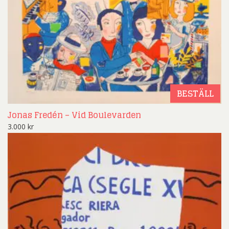
BESTÄLL
Jonas Fredén – Vid Boulevarden
3.000
kr