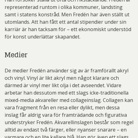
representerad runtom i olika kommuner, landsting
samt i statens konstråd. Men Fredén har även ställt ut
utomlands. Att han fått ett antal stipendier under sin
karriär är han tacksam för – ett ekonomiskt understöd
för konst underlättar skapandet.
Medier
De medier Fredén använder sig av är framförallt akryl
och vinyl. Vinyl är likt akryl men något klarare och
därmed är vinyl mer likt olja i det avseendet. Vidare
arbetar han dessutom med ett slags icke-traditionella
mixed-media akvareller med collageinslag. Collagen kan
vara fragment från en resa eller dylikt, men dessa
inslag får aldrig vara för framträdande och figurativa
understryker Fredén. Akvarellinslagen består som regel
alltid av endast två färger, eller nyanser snarare – en
varmare och en lite kallare blå. Han gör även ett slags