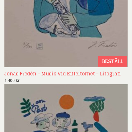
BESTÄLL
Jonas Fredén – Musik Vid Eiffeltornet – Litografi
1.400
kr