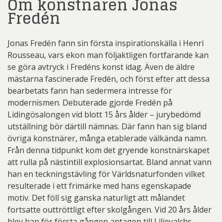
Om konstnären Jonas
Fredén
Jonas Fredén fann sin första inspirationskälla i Henri
Rousseau, vars ekon man följaktligen fortfarande kan
se göra avtryck i Fredéns konst idag. Även de äldre
mästarna fascinerade Fredén, och först efter att dessa
bearbetats fann han sedermera intresse för
modernismen. Debuterade gjorde Fredén på
Lidingösalongen vid blott 15 års ålder – jurybedömd
utställning bör därtill nämnas. Där fann han sig bland
övriga konstnärer, många etablerade välkända namn.
Från denna tidpunkt kom det gryende konstnärskapet
att rulla på nästintill explosionsartat. Bland annat vann
han en teckningstävling för Världsnaturfonden vilket
resulterade i ett frimärke med hans egenskapade
motiv. Det föll sig ganska naturligt att målandet
fortsatte outtröttligt efter skolgången. Vid 20 års ålder
blev han för första gången antagen till Liljevalchs.