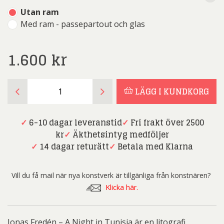
Utan ram
Med ram - passepartout och glas
1.600
kr
Jonas
LÄGG I KUNDKORG
Fredén
-
A
✓
6-10 dagar leveranstid
✓
Fri frakt över 2500
Night
kr
✓
Äkthetsintyg medföljer
in
✓
14 dagar returätt
✓
Betala med Klarna
Tunisia
mängd
Vill du få mail när nya konstverk är tillgänliga från konstnären?
Klicka här.
Jonas Fredén – A Night in Tunisia är en litografi