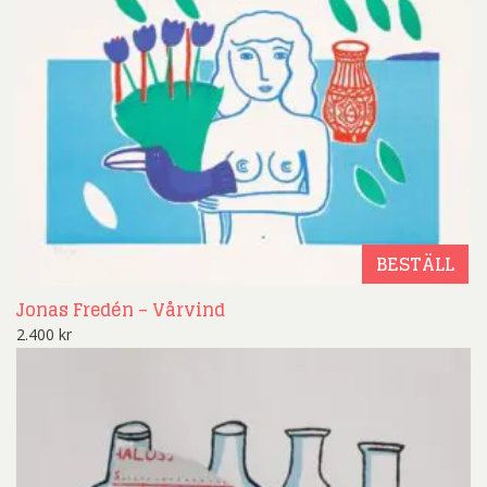
BESTÄLL
Jonas Fredén – Vårvind
2.400
kr