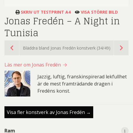
SKRIV UT TESTPRINT A4
VISA STÖRRE BILD
Jonas Fredén – A Night in
Tunisia
Bläddra bland Jonas Fredén konstverk (34/49)
Läs mer om Jonas Fredén
Jazzig, luftig, franskinspirerad lekfullhet
är de mest framträdande dragen i
Fredéns konst.
Visa fler konstverk av Jonas Fredén →
i
i
Ram