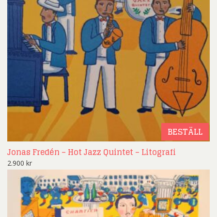
BESTÄLL
Jonas Fredén – Hot Jazz Quintet – Litografi
2.900
kr