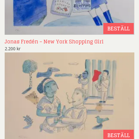
BESTÄLL
Jonas Fredén – New York Shopping Girl
2.200
kr
BESTÄLL