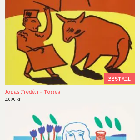
BESTÄLL
Jonas Fredén – Torres
2.800
kr