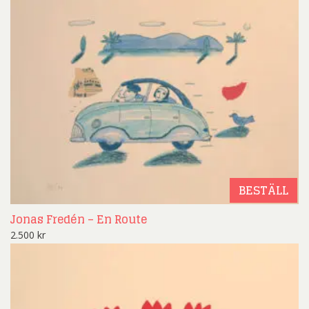
BESTÄLL
Jonas Fredén – En Route
2.500
kr