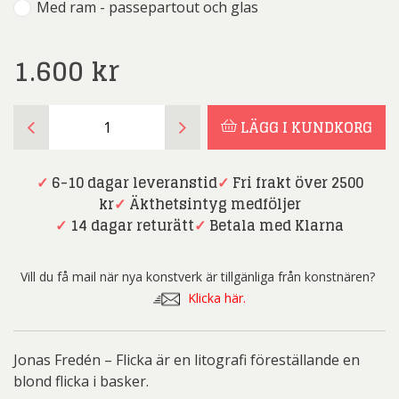
Med ram - passepartout och glas
1.600
kr
Jonas
LÄGG I KUNDKORG
Fredén
-
Flicka
✓
6-10 dagar leveranstid
✓
Fri frakt över 2500
mängd
kr
✓
Äkthetsintyg medföljer
✓
14 dagar returätt
✓
Betala med Klarna
Vill du få mail när nya konstverk är tillgänliga från konstnären?
Klicka här.
Jonas Fredén – Flicka är en litografi föreställande en
blond flicka i basker.