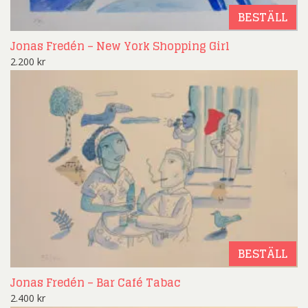
BESTÄLL
Jonas Fredén – New York Shopping Girl
2.200
kr
BESTÄLL
Jonas Fredén – Bar Café Tabac
2.400
kr