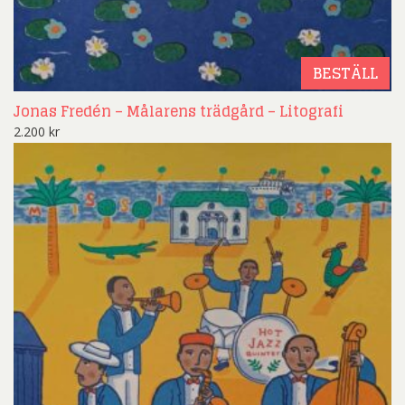
BESTÄLL
Jonas Fredén – Målarens trädgård – Litografi
2.200
kr