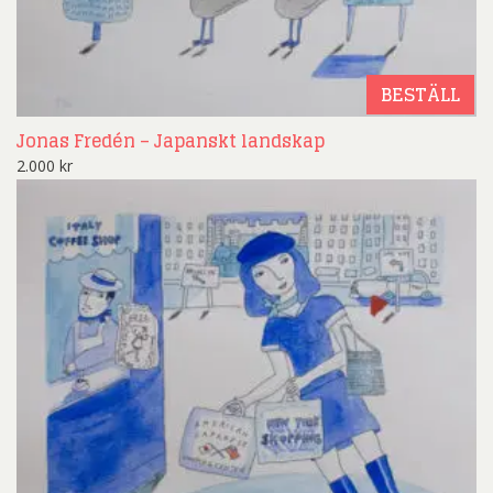
BESTÄLL
Jonas Fredén – Japanskt landskap
2.000
kr