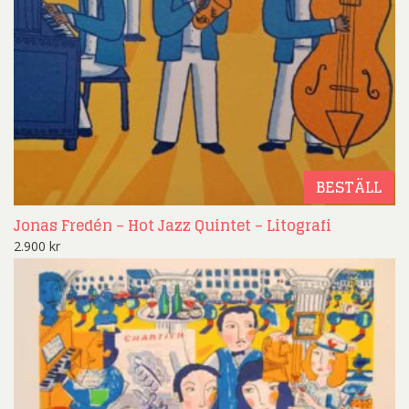
BESTÄLL
Jonas Fredén – Hot Jazz Quintet – Litografi
2.900
kr