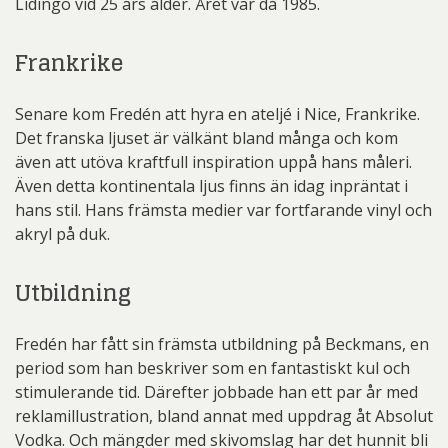
Lidingö vid 25 års ålder. Året var då 1985.
Frankrike
Senare kom Fredén att hyra en ateljé i Nice, Frankrike.
Det franska ljuset är välkänt bland många och kom
även att utöva kraftfull inspiration uppå hans måleri.
Även detta kontinentala ljus finns än idag inpräntat i
hans stil. Hans främsta medier var fortfarande vinyl och
akryl på duk.
Utbildning
Fredén har fått sin främsta utbildning på Beckmans, en
period som han beskriver som en fantastiskt kul och
stimulerande tid. Därefter jobbade han ett par år med
reklamillustration, bland annat med uppdrag åt Absolut
Vodka. Och mängder med skivomslag har det hunnit bli