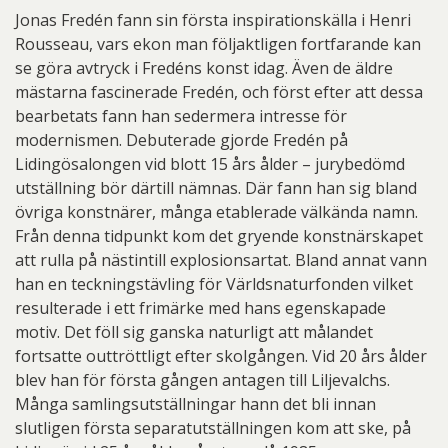
Jonas Fredén fann sin första inspirationskälla i Henri
Rousseau, vars ekon man följaktligen fortfarande kan
se göra avtryck i Fredéns konst idag. Även de äldre
mästarna fascinerade Fredén, och först efter att dessa
bearbetats fann han sedermera intresse för
modernismen. Debuterade gjorde Fredén på
Lidingösalongen vid blott 15 års ålder – jurybedömd
utställning bör därtill nämnas. Där fann han sig bland
övriga konstnärer, många etablerade välkända namn.
Från denna tidpunkt kom det gryende konstnärskapet
att rulla på nästintill explosionsartat. Bland annat vann
han en teckningstävling för Världsnaturfonden vilket
resulterade i ett frimärke med hans egenskapade
motiv. Det föll sig ganska naturligt att målandet
fortsatte outtröttligt efter skolgången. Vid 20 års ålder
blev han för första gången antagen till Liljevalchs.
Många samlingsutställningar hann det bli innan
slutligen första separatutställningen kom att ske, på