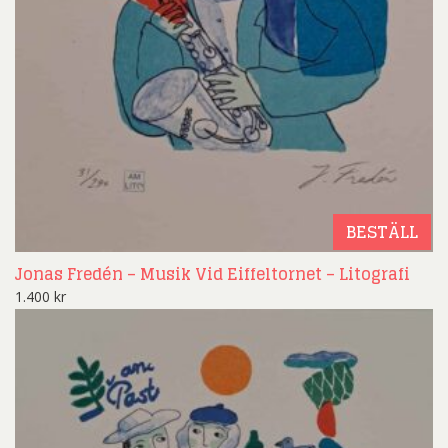
BESTÄLL
Jonas Fredén – Musik Vid Eiffeltornet – Litografi
1.400
kr