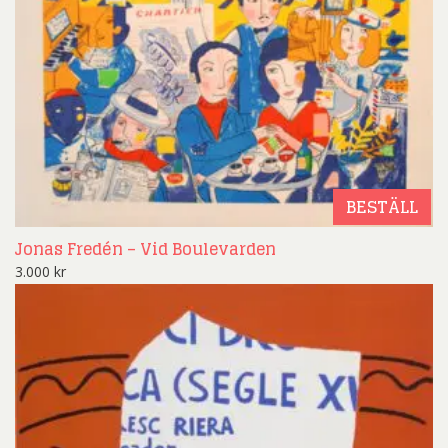
BESTÄLL
Jonas Fredén – Vid Boulevarden
3.000
kr