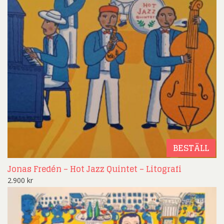
BESTÄLL
Jonas Fredén – Hot Jazz Quintet – Litografi
2.900
kr