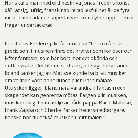
Hur skulle man med ord beskriva Jonas Fredéns konst
då? Jazzig, luftig, franskinspirerad lekfullhet är de fyra
mest framträdande superlativen som dyker upp – om ni
frågar undertecknad.
Ett citat av Fredén själv får runda av: ”Inom måleriet
precis som i musiken finns det krafter som förlöser och
lyfter fantasin, som bär bort mot det okända och
outforskade. Det blir en sorts lek, ett sagoberättande.
Ibland tänker jag att Matisse kunde ha blivit musiker
om världen varit annorlunda eller Bach målare.
Uttrycken ligger ibland nära varandra. I fantasin och
skapandet kan genrerna mötas. Färgen blir musiken,
musiken färg. I min ateljé är både pappa Bach, Matisse,
Frank Zappa och Charlie Parker hedersmedborgare.
Kanske hör du också musiken i mitt måleri.”