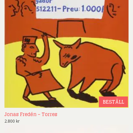
BESTÄLL
Jonas Fredén – Torres
2.800
kr