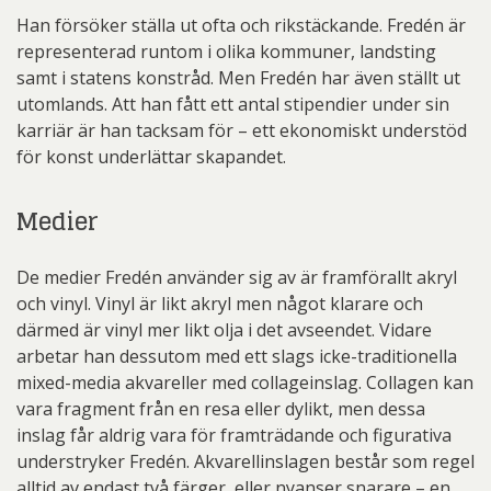
Han försöker ställa ut ofta och rikstäckande. Fredén är
representerad runtom i olika kommuner, landsting
samt i statens konstråd. Men Fredén har även ställt ut
utomlands. Att han fått ett antal stipendier under sin
karriär är han tacksam för – ett ekonomiskt understöd
för konst underlättar skapandet.
Medier
De medier Fredén använder sig av är framförallt akryl
och vinyl. Vinyl är likt akryl men något klarare och
därmed är vinyl mer likt olja i det avseendet. Vidare
arbetar han dessutom med ett slags icke-traditionella
mixed-media akvareller med collageinslag. Collagen kan
vara fragment från en resa eller dylikt, men dessa
inslag får aldrig vara för framträdande och figurativa
understryker Fredén. Akvarellinslagen består som regel
alltid av endast två färger, eller nyanser snarare – en