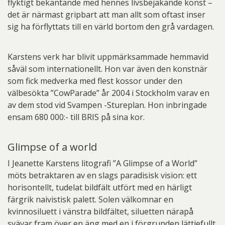
flyktigt bekantande med hennes livsbejakande konst –
det är närmast gripbart att man allt som oftast inser
sig ha förflyttats till en värld bortom den grå vardagen.
Karstens verk har blivit uppmärksammade hemmavid
såväl som internationellt. Hon var även den konstnär
som fick medverka med flest kossor under den
välbesökta ”CowParade” år 2004 i Stockholm varav en
av dem stod vid Svampen -Stureplan. Hon inbringade
ensam 680 000:- till BRIS på sina kor.
Glimpse of a world
I Jeanette Karstens litografi ”A Glimpse of a World”
möts betraktaren av en slags paradisisk vision: ett
horisontellt, tudelat bildfält utfört med en härligt
färgrik naivistisk palett. Solen välkomnar en
kvinnosiluett i vänstra bildfältet, siluetten närapå
svävar fram över en äng med en i förgrunden lättjefullt