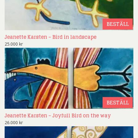
BESTÄLL
Jeanette Karsten – Bird in landscape
25.000
kr
BESTÄLL
Jeanette Karsten – Joyfull Bird on the way
26.000
kr