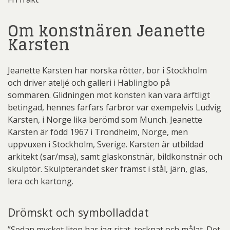
Om konstnären Jeanette
Karsten
Jeanette Karsten har norska rötter, bor i Stockholm
och driver ateljé och galleri i Hablingbo på
sommaren. Glidningen mot konsten kan vara ärftligt
betingad, hennes farfars farbror var exempelvis Ludvig
Karsten, i Norge lika berömd som Munch. Jeanette
Karsten är född 1967 i Trondheim, Norge, men
uppvuxen i Stockholm, Sverige. Karsten är utbildad
arkitekt (sar/msa), samt glaskonstnär, bildkonstnär och
skulptör. Skulpterandet sker främst i stål, järn, glas,
lera och kartong.
Drömskt och symbolladdat
”Sedan mycket liten har jag ritat, tecknat och målat. Det