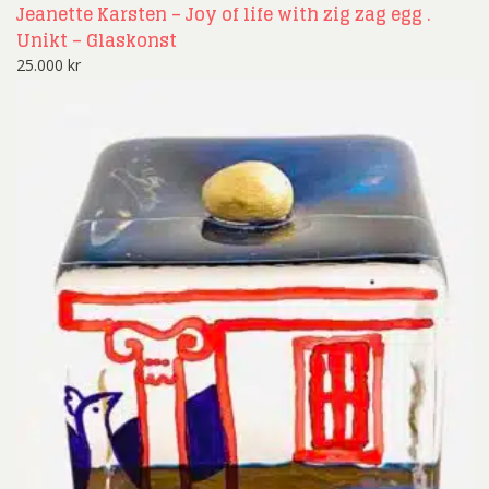
Jeanette Karsten – Joy of life with zig zag egg .
Unikt – Glaskonst
25.000
kr