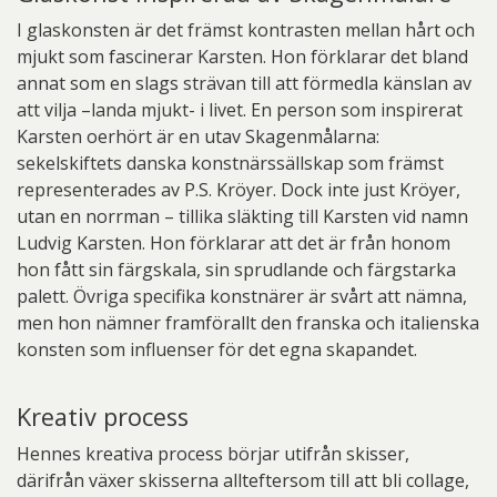
I glaskonsten är det främst kontrasten mellan hårt och
mjukt som fascinerar Karsten. Hon förklarar det bland
annat som en slags strävan till att förmedla känslan av
att vilja –landa mjukt- i livet. En person som inspirerat
Karsten oerhört är en utav Skagenmålarna:
sekelskiftets danska konstnärssällskap som främst
representerades av P.S. Kröyer. Dock inte just Kröyer,
utan en norrman – tillika släkting till Karsten vid namn
Ludvig Karsten. Hon förklarar att det är från honom
hon fått sin färgskala, sin sprudlande och färgstarka
palett. Övriga specifika konstnärer är svårt att nämna,
men hon nämner framförallt den franska och italienska
konsten som influenser för det egna skapandet.
Kreativ process
Hennes kreativa process börjar utifrån skisser,
därifrån växer skisserna allteftersom till att bli collage,