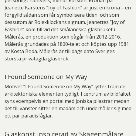
personligt hantverk, menar Karsten. Kronan på
Jeanette Karstens ”Joy of Fashion” är just en krona – en
förgylld sådan som får symbolisera tiden, och som
dessutom är Rolexklockans signum. Jeanettes ”Joy of
Fashion” kom till vid det småländska glasbruket i
Målerås, en produktion som pågår från 2012-2016.
Målerås grundades på 1800-talet och köptes upp 1981
av Kosta Boda. Målerås är till dags dato Sveriges
största privatägda glasbruk.
I Found Someone on My Way
Motivet ”I Found Someone on My Way” lyfter fram de
arkitektoniska elementen tydligt. I centrum av bildfältet
syns exempelvis en portal med joniska pilastrar medan
det till vänster sitter en madam och underhåller sig med
ett par paradisfåglar.
Glaskonst inspirerad av Skagenmålare