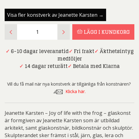
Visa fler konstverk av Jeanette Karsten →
JEANETTE
LÄGG I KUNDKORG
KARSTEN
-
joy
✓
6-10 dagar leveranstid
✓
Fri frakt
✓
Äkthetsintyg
of
medföljer
life
✓
14 dagar returätt
✓
Betala med Klarna
with
the
Vill du få mail när nya konstverk är tillgänliga från konstnären?
frog
Klicka här.
-
Glaskonst
mängd
Jeanette Karsten – Joy of life with the frog – glaskonst
är formgiven av Jeanette Karsten som är utbildad
arkitekt, samt glaskonstnär, bildkonstnär och skulptör.
Skulpterandet sker främst i stål, järn, glas, lera och