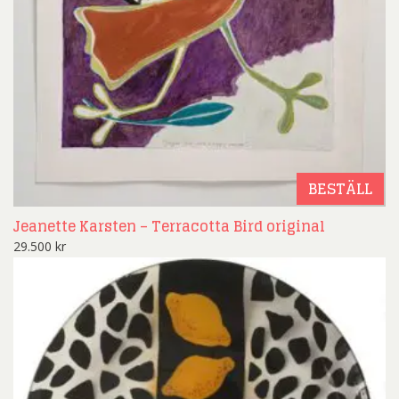
BESTÄLL
Jeanette Karsten – Terracotta Bird original
29.500
kr