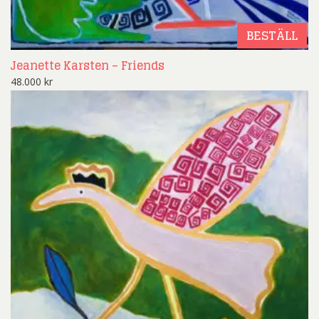
BESTÄLL
Jeanette Karsten – Friends
48.000
kr