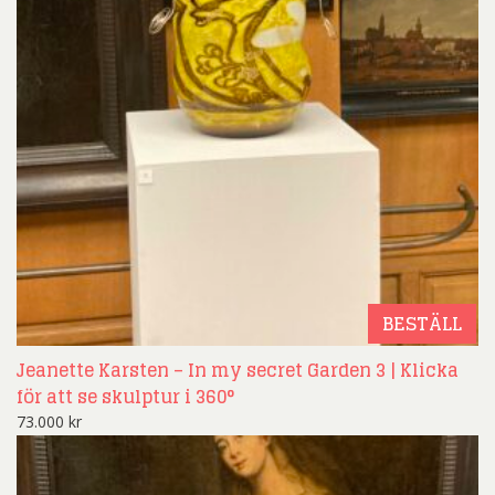
BESTÄLL
Jeanette Karsten – In my secret Garden 3 | Klicka
för att se skulptur i 360°
73.000
kr