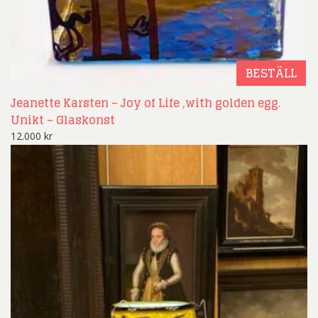
BESTÄLL
Jeanette Karsten – Joy of Life ,with golden egg.
Unikt – Glaskonst
12.000
kr