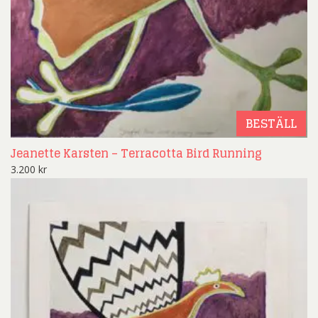
BESTÄLL
Jeanette Karsten – Terracotta Bird Running
3.200
kr