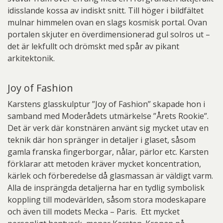
idisslande kossa av indiskt snitt. Till höger i bildfältet
mulnar himmelen ovan en slags kosmisk portal. Ovan
portalen skjuter en överdimensionerad gul solros ut –
det är lekfullt och drömskt med spår av pikant
arkitektonik.
Joy of Fashion
Karstens glasskulptur ”Joy of Fashion” skapade hon i
samband med Moderådets utmärkelse ”Årets Rookie”.
Det är verk där konstnären använt sig mycket utav en
teknik där hon spränger in detaljer i glaset, såsom
gamla franska fingerborgar, nålar, pärlor etc. Karsten
förklarar att metoden kräver mycket koncentration,
kärlek och förberedelse då glasmassan är väldigt varm.
Alla de insprängda detaljerna har en tydlig symbolisk
koppling till modevärlden, såsom stora modeskapare
och även till modets Mecka – Paris. Ett mycket