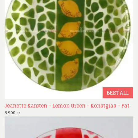
BESTÄLL
Jeanette Karsten – Lemon Green – Konstglas – Fat
3.900
kr