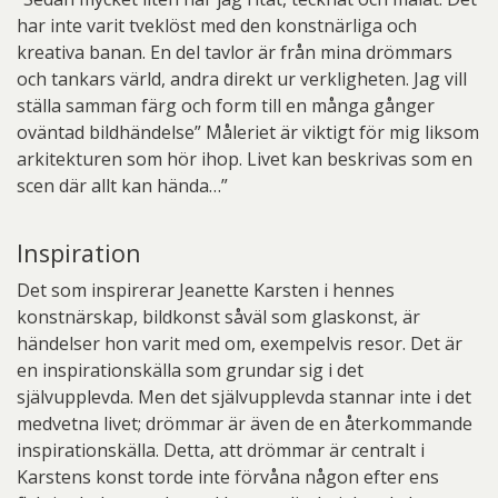
har inte varit tveklöst med den konstnärliga och
kreativa banan. En del tavlor är från mina drömmars
och tankars värld, andra direkt ur verkligheten. Jag vill
ställa samman färg och form till en många gånger
oväntad bildhändelse” Måleriet är viktigt för mig liksom
arkitekturen som hör ihop. Livet kan beskrivas som en
scen där allt kan hända…”
Inspiration
Det som inspirerar Jeanette Karsten i hennes
konstnärskap, bildkonst såväl som glaskonst, är
händelser hon varit med om, exempelvis resor. Det är
en inspirationskälla som grundar sig i det
självupplevda. Men det självupplevda stannar inte i det
medvetna livet; drömmar är även de en återkommande
inspirationskälla. Detta, att drömmar är centralt i
Karstens konst torde inte förvåna någon efter ens