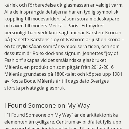
kärlek och förberedelse då glasmassan är väldigt varm.
Alla de insprängda detaljerna har en tydlig symbolisk
koppling till modevärlden, såsom stora modeskapare
och även till modets Mecka – Paris. Ett mycket
personligt hantverk kort sagt, menar Karsten. Kronan
på Jeanette Karstens ”Joy of Fashion” är just en krona –
en förgylld sådan som får symbolisera tiden, och som
dessutom är Rolexklockans signum. Jeanettes ”Joy of
Fashion” skapas vid det småländska glasbruket i
Målerås, en produktion som pågår från 2012-2016.
Målerås grundades på 1800-talet och köptes upp 1981
av Kosta Boda. Målerås är till dags dato Sveriges
största privatägda glasbruk.
I Found Someone on My Way
I ”I Found Someone on My Way” är de arkitektoniska
elementen än tydligare. Centrum av bildfältet fylls upp
av en portal med joniska pilastrar. Till vänster sitter en