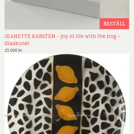
BESTÄLL
JEANETTE KARSTEN – joy of life with the frog –
Glaskonst
25.000
kr