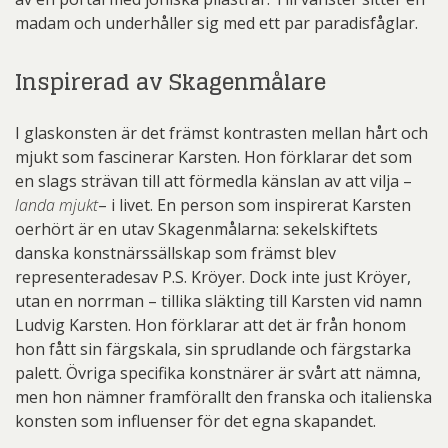
madam och underhåller sig med ett par paradisfåglar.
Inspirerad av Skagenmålare
I glaskonsten är det främst kontrasten mellan hårt och
mjukt som fascinerar Karsten. Hon förklarar det som
en slags strävan till att förmedla känslan av att vilja –
landa mjukt
– i livet. En person som inspirerat Karsten
oerhört är en utav Skagenmålarna: sekelskiftets
danska konstnärssällskap som främst blev
representeradesav P.S. Kröyer. Dock inte just Kröyer,
utan en norrman – tillika släkting till Karsten vid namn
Ludvig Karsten. Hon förklarar att det är från honom
hon fått sin färgskala, sin sprudlande och färgstarka
palett. Övriga specifika konstnärer är svårt att nämna,
men hon nämner framförallt den franska och italienska
konsten som influenser för det egna skapandet.