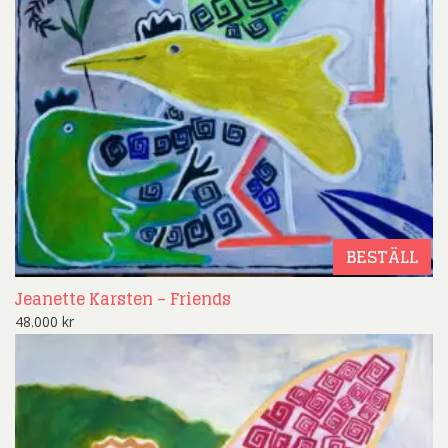
BESTÄLL
Jeanette Karsten – Friends
48.000
kr