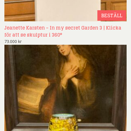
BESTÄLL
Jeanette Karsten – In my secret Garden 3 | Klicka
för att se skulptur i 360°
73.000
kr