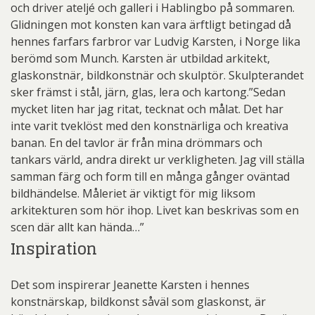
och driver ateljé och galleri i Hablingbo på sommaren.
Glidningen mot konsten kan vara ärftligt betingad då
hennes farfars farbror var Ludvig Karsten, i Norge lika
berömd som Munch. Karsten är utbildad arkitekt,
glaskonstnär, bildkonstnär och skulptör. Skulpterandet
sker främst i stål, järn, glas, lera och kartong.”Sedan
mycket liten har jag ritat, tecknat och målat. Det har
inte varit tveklöst med den konstnärliga och kreativa
banan. En del tavlor är från mina drömmars och
tankars värld, andra direkt ur verkligheten. Jag vill ställa
samman färg och form till en många gånger oväntad
bildhändelse. Måleriet är viktigt för mig liksom
arkitekturen som hör ihop. Livet kan beskrivas som en
scen där allt kan hända…”
Inspiration
Det som inspirerar Jeanette Karsten i hennes
konstnärskap, bildkonst såväl som glaskonst, är