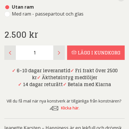
Utan ram
Med ram - passepartout och glas
2.500
kr
Jeanette
LÄGG I KUNDKORG
Karsten
-
Happiness
✓
6-10 dagar leveranstid
✓
Fri frakt över 2500
mängd
kr
✓
Äkthetsintyg medföljer
✓
14 dagar returätt
✓
Betala med Klarna
Vill du få mail när nya konstverk är tillgänliga från konstnären?
Klicka här.
Jeanette Karsten – Happiness är en lekfull och drömsk