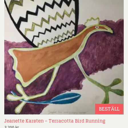
BESTÄLL
Jeanette Karsten – Terracotta Bird Running
3.200
kr