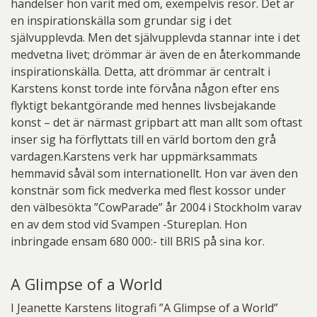
händelser hon varit med om, exempelvis resor. Det är
en inspirationskälla som grundar sig i det
självupplevda. Men det självupplevda stannar inte i det
medvetna livet; drömmar är även de en återkommande
inspirationskälla. Detta, att drömmar är centralt i
Karstens konst torde inte förvåna någon efter ens
flyktigt bekantgörande med hennes livsbejakande
konst – det är närmast gripbart att man allt som oftast
inser sig ha förflyttats till en värld bortom den grå
vardagen.Karstens verk har uppmärksammats
hemmavid såväl som internationellt. Hon var även den
konstnär som fick medverka med flest kossor under
den välbesökta ”CowParade” år 2004 i Stockholm varav
en av dem stod vid Svampen -Stureplan. Hon
inbringade ensam 680 000:- till BRIS på sina kor.
A Glimpse of a World
I Jeanette Karstens litografi ”A Glimpse of a World”