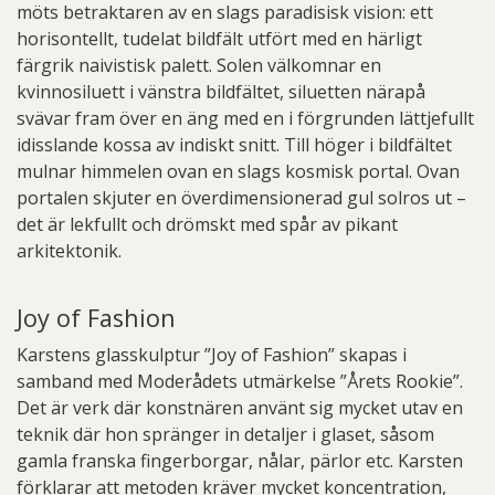
möts betraktaren av en slags paradisisk vision: ett
horisontellt, tudelat bildfält utfört med en härligt
färgrik naivistisk palett. Solen välkomnar en
kvinnosiluett i vänstra bildfältet, siluetten närapå
svävar fram över en äng med en i förgrunden lättjefullt
idisslande kossa av indiskt snitt. Till höger i bildfältet
mulnar himmelen ovan en slags kosmisk portal. Ovan
portalen skjuter en överdimensionerad gul solros ut –
det är lekfullt och drömskt med spår av pikant
arkitektonik.
Joy of Fashion
Karstens glasskulptur ”Joy of Fashion” skapas i
samband med Moderådets utmärkelse ”Årets Rookie”.
Det är verk där konstnären använt sig mycket utav en
teknik där hon spränger in detaljer i glaset, såsom
gamla franska fingerborgar, nålar, pärlor etc. Karsten
förklarar att metoden kräver mycket koncentration,