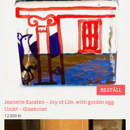
BESTÄLL
Jeanette Karsten – Joy of Life ,with golden egg.
Unikt – Glaskonst
12.000
kr