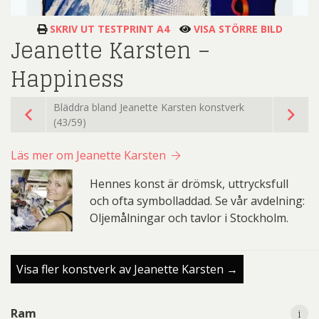
SKRIV UT TESTPRINT A4
VISA STÖRRE BILD
Jeanette Karsten –
Happiness
Bläddra bland Jeanette Karsten konstverk
(43/59)
Läs mer om Jeanette Karsten
Hennes konst är drömsk, uttrycksfull
och ofta symbolladdad. Se vår avdelning:
Oljemålningar och tavlor i Stockholm.
Visa fler konstverk av Jeanette Karsten →
i
i
Ram