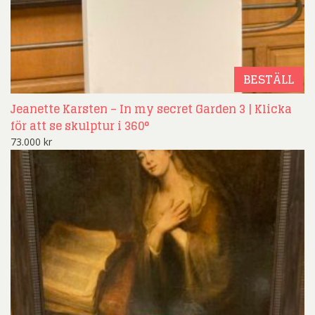
BESTÄLL
Jeanette Karsten – In my secret Garden 3 | Klicka
för att se skulptur i 360°
73.000
kr