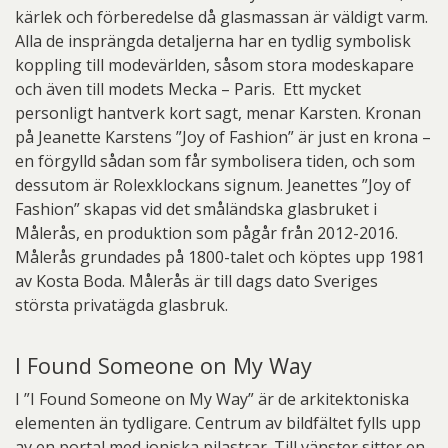
kärlek och förberedelse då glasmassan är väldigt varm.
Alla de insprängda detaljerna har en tydlig symbolisk
koppling till modevärlden, såsom stora modeskapare
och även till modets Mecka – Paris. Ett mycket
personligt hantverk kort sagt, menar Karsten. Kronan
på Jeanette Karstens ”Joy of Fashion” är just en krona –
en förgylld sådan som får symbolisera tiden, och som
dessutom är Rolexklockans signum. Jeanettes ”Joy of
Fashion” skapas vid det småländska glasbruket i
Målerås, en produktion som pågår från 2012-2016.
Målerås grundades på 1800-talet och köptes upp 1981
av Kosta Boda. Målerås är till dags dato Sveriges
största privatägda glasbruk.
I Found Someone on My Way
I ”I Found Someone on My Way” är de arkitektoniska
elementen än tydligare. Centrum av bildfältet fylls upp
av en portal med joniska pilastrar. Till vänster sitter en