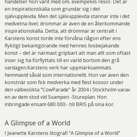
händelser hon varit med om, exempelvis resor. Det är
en inspirationskälla som grundar sig i det
självupplevda. Men det självupplevda stannar inte i det
medvetna livet; drömmar är även de en återkommande
inspirationskälla. Detta, att drömmar är centralt i
Karstens konst torde inte förvåna någon efter ens
flyktigt bekantgörande med hennes livsbejakande
konst – det är närmast gripbart att man allt som oftast
inser sig ha förflyttats till en värld bortom den grå
vardagen.Karstens verk har uppmärksammats
hemmavid såväl som internationellt. Hon var även den
konstnär som fick medverka med flest kossor under
den välbesökta ”CowParade” år 2004 i Stockholm varav
en av dem stod vid Svampen -Stureplan. Hon
inbringade ensam 680 000:- till BRIS på sina kor.
A Glimpse of a World
I Jeanette Karstens litografi ”A Glimpse of a World”