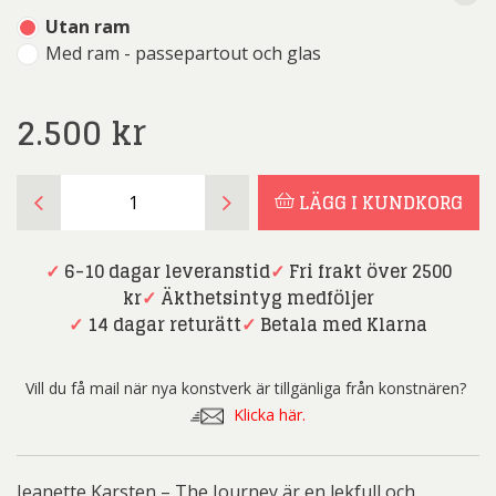
Utan ram
Med ram - passepartout och glas
2.500
kr
Jeanette
LÄGG I KUNDKORG
Karsten
-
The
✓
6-10 dagar leveranstid
✓
Fri frakt över 2500
Journey
kr
✓
Äkthetsintyg medföljer
mängd
✓
14 dagar returätt
✓
Betala med Klarna
Vill du få mail när nya konstverk är tillgänliga från konstnären?
Klicka här.
Jeanette Karsten – The Journey är en lekfull och