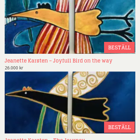
BESTÄLL
Jeanette Karsten – Joyfull Bird on the way
26.000
kr
BESTÄLL