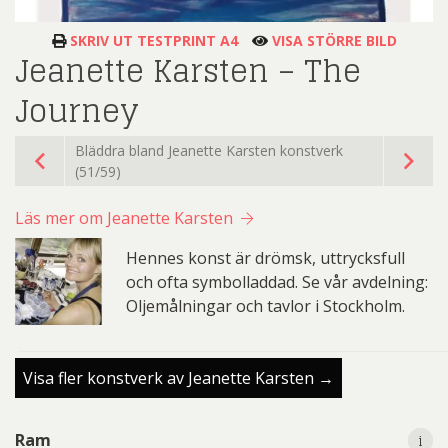
SKRIV UT TESTPRINT A4
VISA STÖRRE BILD
Jeanette Karsten – The
Journey
Bläddra bland Jeanette Karsten konstverk
(51/59)
Läs mer om Jeanette Karsten
Hennes konst är drömsk, uttrycksfull
och ofta symbolladdad. Se vår avdelning:
Oljemålningar och tavlor i Stockholm.
Visa fler konstverk av Jeanette Karsten →
i
i
Ram