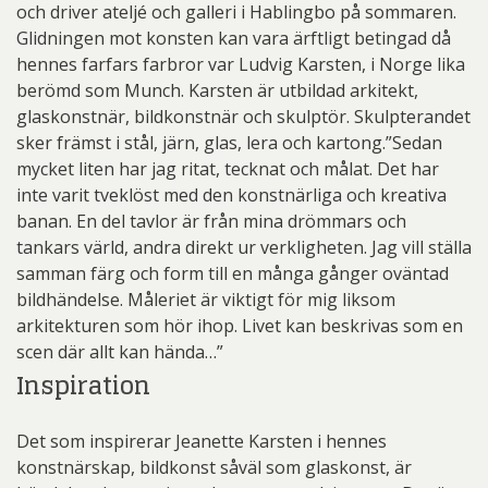
och driver ateljé och galleri i Hablingbo på sommaren.
Glidningen mot konsten kan vara ärftligt betingad då
hennes farfars farbror var Ludvig Karsten, i Norge lika
berömd som Munch. Karsten är utbildad arkitekt,
glaskonstnär, bildkonstnär och skulptör. Skulpterandet
sker främst i stål, järn, glas, lera och kartong.”Sedan
mycket liten har jag ritat, tecknat och målat. Det har
inte varit tveklöst med den konstnärliga och kreativa
banan. En del tavlor är från mina drömmars och
tankars värld, andra direkt ur verkligheten. Jag vill ställa
samman färg och form till en många gånger oväntad
bildhändelse. Måleriet är viktigt för mig liksom
arkitekturen som hör ihop. Livet kan beskrivas som en
scen där allt kan hända…”
Inspiration
Det som inspirerar Jeanette Karsten i hennes
konstnärskap, bildkonst såväl som glaskonst, är