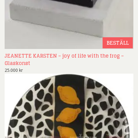
BESTÄLL
JEANETTE KARSTEN – joy of life with the frog –
Glaskonst
25.000
kr