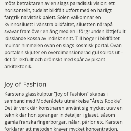
möts betraktaren av en slags paradisisk vision: ett
horisontellt, tudelat bildfält utfört med en härligt
färgrik naivistisk palett. Solen välkomnar en
kvinnosiluett i vänstra bildfältet, siluetten närapå
svävar fram över en äng med en i förgrunden lättjefullt
idisslande kossa av indiskt snitt. Till höger i bildfältet
mulnar himmelen ovan en slags kosmisk portal. Ovan
portalen skjuter en överdimensionerad gul solros ut –
det är lekfullt och drömskt med spår av pikant
arkitektonik.
Joy of Fashion
Karstens glasskulptur ”Joy of Fashion” skapas i
samband med Moderådets utmärkelse ”Årets Rookie”.
Det är verk där konstnären använt sig mycket utav en
teknik där hon spränger in detaljer i glaset, såsom
gamla franska fingerborgar, nålar, pärlor etc. Karsten
förklarar att metoden kräver mycket koncentration,