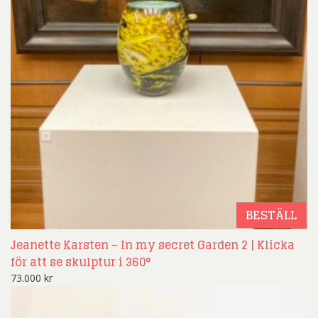
BESTÄLL
Jeanette Karsten – In my secret Garden 2 | Klicka
för att se skulptur i 360°
73.000
kr