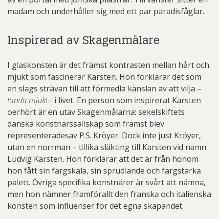
madam och underhåller sig med ett par paradisfåglar.
Inspirerad av Skagenmålare
I glaskonsten är det främst kontrasten mellan hårt och
mjukt som fascinerar Karsten. Hon förklarar det som
en slags strävan till att förmedla känslan av att vilja –
landa mjukt
– i livet. En person som inspirerat Karsten
oerhört är en utav Skagenmålarna: sekelskiftets
danska konstnärssällskap som främst blev
representeradesav P.S. Kröyer. Dock inte just Kröyer,
utan en norrman – tillika släkting till Karsten vid namn
Ludvig Karsten. Hon förklarar att det är från honom
hon fått sin färgskala, sin sprudlande och färgstarka
palett. Övriga specifika konstnärer är svårt att nämna,
men hon nämner framförallt den franska och italienska
konsten som influenser för det egna skapandet.