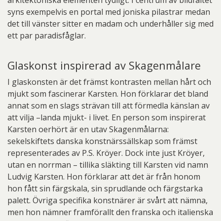
syns exempelvis en portal med joniska pilastrar medan
det till vänster sitter en madam och underhåller sig med
ett par paradisfåglar.
Glaskonst inspirerad av Skagenmålare
I glaskonsten är det främst kontrasten mellan hårt och
mjukt som fascinerar Karsten. Hon förklarar det bland
annat som en slags strävan till att förmedla känslan av
att vilja –landa mjukt- i livet. En person som inspirerat
Karsten oerhört är en utav Skagenmålarna:
sekelskiftets danska konstnärssällskap som främst
representerades av P.S. Kröyer. Dock inte just Kröyer,
utan en norrman – tillika släkting till Karsten vid namn
Ludvig Karsten. Hon förklarar att det är från honom
hon fått sin färgskala, sin sprudlande och färgstarka
palett. Övriga specifika konstnärer är svårt att nämna,
men hon nämner framförallt den franska och italienska