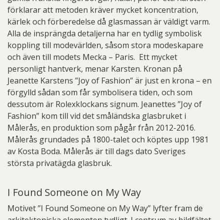
förklarar att metoden kräver mycket koncentration,
kärlek och förberedelse då glasmassan är väldigt varm.
Alla de insprängda detaljerna har en tydlig symbolisk
koppling till modevärlden, såsom stora modeskapare
och även till modets Mecka – Paris. Ett mycket
personligt hantverk, menar Karsten. Kronan på
Jeanette Karstens ”Joy of Fashion” är just en krona – en
förgylld sådan som får symbolisera tiden, och som
dessutom är Rolexklockans signum. Jeanettes ”Joy of
Fashion” kom till vid det småländska glasbruket i
Målerås, en produktion som pågår från 2012-2016.
Målerås grundades på 1800-talet och köptes upp 1981
av Kosta Boda. Målerås är till dags dato Sveriges
största privatägda glasbruk.
I Found Someone on My Way
Motivet ”I Found Someone on My Way” lyfter fram de
arkitektoniska elementen tydligt. I centrum av bildfältet