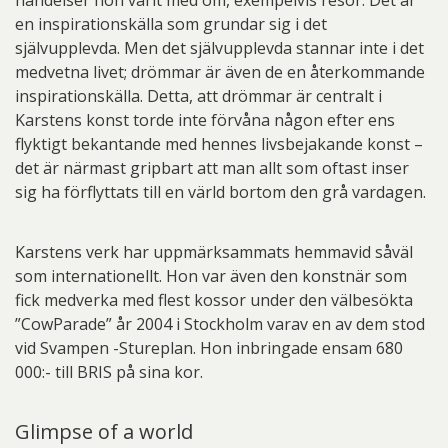
en inspirationskälla som grundar sig i det
självupplevda. Men det självupplevda stannar inte i det
medvetna livet; drömmar är även de en återkommande
inspirationskälla. Detta, att drömmar är centralt i
Karstens konst torde inte förvåna någon efter ens
flyktigt bekantande med hennes livsbejakande konst –
det är närmast gripbart att man allt som oftast inser
sig ha förflyttats till en värld bortom den grå vardagen.
Karstens verk har uppmärksammats hemmavid såväl
som internationellt. Hon var även den konstnär som
fick medverka med flest kossor under den välbesökta
”CowParade” år 2004 i Stockholm varav en av dem stod
vid Svampen -Stureplan. Hon inbringade ensam 680
000:- till BRIS på sina kor.
Glimpse of a world