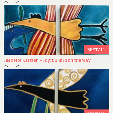
25.000
kr
BESTÄLL
Jeanette Karsten – Joyfull Bird on the way
26.000
kr