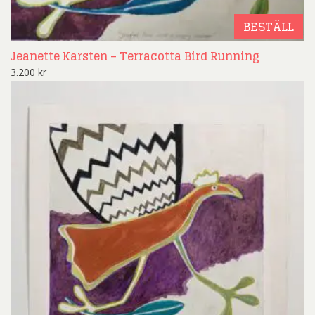
BESTÄLL
Jeanette Karsten – Terracotta Bird Running
3.200
kr