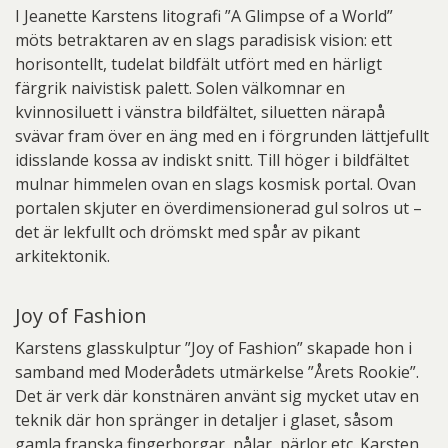
I Jeanette Karstens litografi ”A Glimpse of a World”
möts betraktaren av en slags paradisisk vision: ett
horisontellt, tudelat bildfält utfört med en härligt
färgrik naivistisk palett. Solen välkomnar en
kvinnosiluett i vänstra bildfältet, siluetten närapå
svävar fram över en äng med en i förgrunden lättjefullt
idisslande kossa av indiskt snitt. Till höger i bildfältet
mulnar himmelen ovan en slags kosmisk portal. Ovan
portalen skjuter en överdimensionerad gul solros ut –
det är lekfullt och drömskt med spår av pikant
arkitektonik.
Joy of Fashion
Karstens glasskulptur ”Joy of Fashion” skapade hon i
samband med Moderådets utmärkelse ”Årets Rookie”.
Det är verk där konstnären använt sig mycket utav en
teknik där hon spränger in detaljer i glaset, såsom
gamla franska fingerborgar, nålar, pärlor etc. Karsten