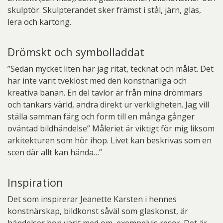
skulptör. Skulpterandet sker främst i stål, järn, glas,
lera och kartong.
Drömskt och symbolladdat
”Sedan mycket liten har jag ritat, tecknat och målat. Det
har inte varit tveklöst med den konstnärliga och
kreativa banan. En del tavlor är från mina drömmars
och tankars värld, andra direkt ur verkligheten. Jag vill
ställa samman färg och form till en många gånger
oväntad bildhändelse” Måleriet är viktigt för mig liksom
arkitekturen som hör ihop. Livet kan beskrivas som en
scen där allt kan hända…”
Inspiration
Det som inspirerar Jeanette Karsten i hennes
konstnärskap, bildkonst såväl som glaskonst, är
händelser hon varit med om, exempelvis resor. Det är