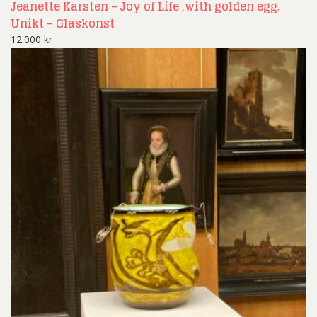
Jeanette Karsten – Joy of Life ,with golden egg.
Unikt – Glaskonst
12.000
kr