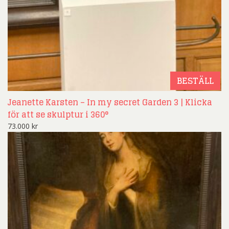
BESTÄLL
Jeanette Karsten – In my secret Garden 3 | Klicka
för att se skulptur i 360°
73.000
kr