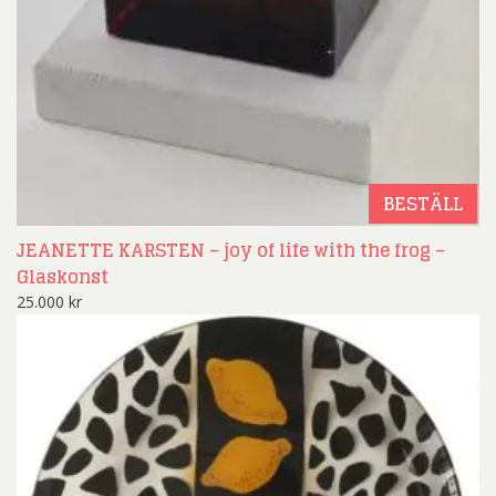
BESTÄLL
JEANETTE KARSTEN – joy of life with the frog –
Glaskonst
25.000
kr