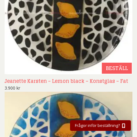
BESTÄLL
Jeanette Karsten – Lemon black – Konstglas – Fat
3.900
kr
Frågor inför beställning?