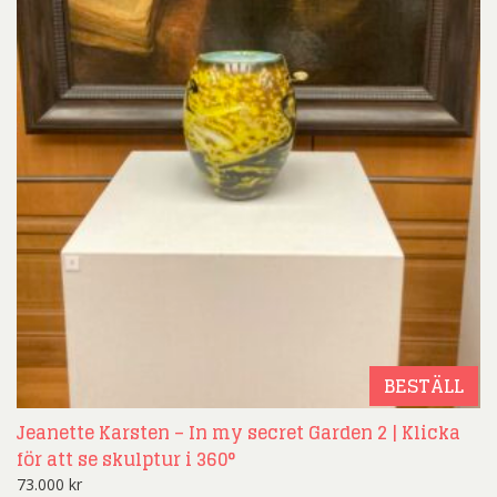
BESTÄLL
Jeanette Karsten – In my secret Garden 2 | Klicka
för att se skulptur i 360°
73.000
kr