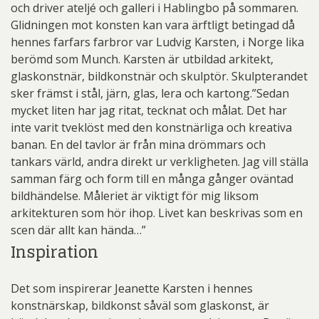
och driver ateljé och galleri i Hablingbo på sommaren.
Glidningen mot konsten kan vara ärftligt betingad då
hennes farfars farbror var Ludvig Karsten, i Norge lika
berömd som Munch. Karsten är utbildad arkitekt,
glaskonstnär, bildkonstnär och skulptör. Skulpterandet
sker främst i stål, järn, glas, lera och kartong.”Sedan
mycket liten har jag ritat, tecknat och målat. Det har
inte varit tveklöst med den konstnärliga och kreativa
banan. En del tavlor är från mina drömmars och
tankars värld, andra direkt ur verkligheten. Jag vill ställa
samman färg och form till en många gånger oväntad
bildhändelse. Måleriet är viktigt för mig liksom
arkitekturen som hör ihop. Livet kan beskrivas som en
scen där allt kan hända…”
Inspiration
Det som inspirerar Jeanette Karsten i hennes
konstnärskap, bildkonst såväl som glaskonst, är