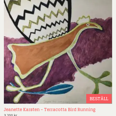
BESTÄLL
Jeanette Karsten – Terracotta Bird Running
3.200
kr