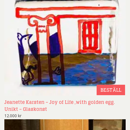
BESTÄLL
Jeanette Karsten – Joy of Life ,with golden egg.
Unikt – Glaskonst
12.000
kr