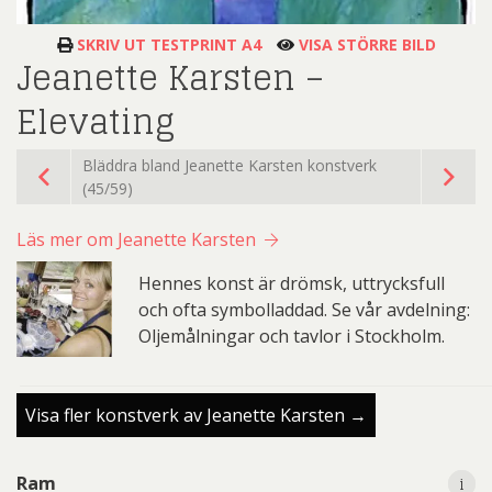
SKRIV UT TESTPRINT A4
VISA STÖRRE BILD
Jeanette Karsten –
Elevating
Bläddra bland Jeanette Karsten konstverk
(45/59)
Läs mer om Jeanette Karsten
Hennes konst är drömsk, uttrycksfull
och ofta symbolladdad. Se vår avdelning:
Oljemålningar och tavlor i Stockholm.
Visa fler konstverk av Jeanette Karsten →
i
i
Ram