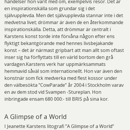
händelser hon varit med om, exempelvis resor. Det är
en inspirationskälla som grundar sig i det
självupplevda. Men det självupplevda stannar inte i det
medvetna livet; drömmar är även de en återkommande
inspirationskälla. Detta, att drömmar är centralt i
Karstens konst torde inte förvåna någon efter ens
flyktigt bekantgörande med hennes livsbejakande
konst – det är närmast gripbart att man allt som oftast
inser sig ha förflyttats till en värld bortom den grå
vardagen.Karstens verk har uppmärksammats
hemmavid såväl som internationellt. Hon var även den
konstnär som fick medverka med flest kossor under
den välbesökta ”CowParade” år 2004 i Stockholm varav
en av dem stod vid Svampen -Stureplan. Hon
inbringade ensam 680 000:- till BRIS på sina kor.
A Glimpse of a World
I Jeanette Karstens litografi ”A Glimpse of a World”