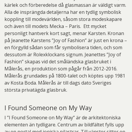
kärlek och förberedelse då glasmassan är väldigt varm.
Alla de insprängda detaljerna har en tydlig symbolisk
koppling till modevärlden, såsom stora modeskapare
och även till modets Mecka – Paris. Ett mycket
personligt hantverk kort sagt, menar Karsten. Kronan
på Jeanette Karstens ”Joy of Fashion” är just en krona –
en förgylld sådan som får symbolisera tiden, och som
dessutom är Rolexklockans signum. Jeanettes ”Joy of
Fashion” skapas vid det småländska glasbruket i
Målerås, en produktion som pågår från 2012-2016.
Målerås grundades på 1800-talet och köptes upp 1981
av Kosta Boda. Målerås är till dags dato Sveriges
största privatägda glasbruk.
I Found Someone on My Way
I ”I Found Someone on My Way” är de arkitektoniska
elementen än tydligare. Centrum av bildfältet fylls upp
av en portal med joniska pilastrar. Till vänster sitter en