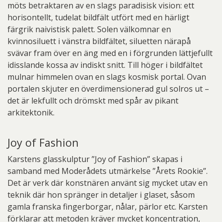
möts betraktaren av en slags paradisisk vision: ett
horisontellt, tudelat bildfält utfört med en härligt
färgrik naivistisk palett. Solen välkomnar en
kvinnosiluett i vänstra bildfältet, siluetten närapå
svävar fram över en äng med en i förgrunden lättjefullt
idisslande kossa av indiskt snitt. Till höger i bildfältet
mulnar himmelen ovan en slags kosmisk portal. Ovan
portalen skjuter en överdimensionerad gul solros ut –
det är lekfullt och drömskt med spår av pikant
arkitektonik.
Joy of Fashion
Karstens glasskulptur ”Joy of Fashion” skapas i
samband med Moderådets utmärkelse ”Årets Rookie”.
Det är verk där konstnären använt sig mycket utav en
teknik där hon spränger in detaljer i glaset, såsom
gamla franska fingerborgar, nålar, pärlor etc. Karsten
förklarar att metoden kräver mycket koncentration,