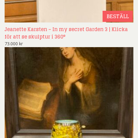
BESTÄLL
Jeanette Karsten – In my secret Garden 3 | Klicka
för att se skulptur i 360°
73.000
kr