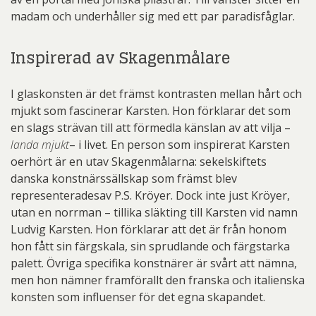
madam och underhåller sig med ett par paradisfåglar.
Inspirerad av Skagenmålare
I glaskonsten är det främst kontrasten mellan hårt och
mjukt som fascinerar Karsten. Hon förklarar det som
en slags strävan till att förmedla känslan av att vilja –
landa mjukt
– i livet. En person som inspirerat Karsten
oerhört är en utav Skagenmålarna: sekelskiftets
danska konstnärssällskap som främst blev
representeradesav P.S. Kröyer. Dock inte just Kröyer,
utan en norrman – tillika släkting till Karsten vid namn
Ludvig Karsten. Hon förklarar att det är från honom
hon fått sin färgskala, sin sprudlande och färgstarka
palett. Övriga specifika konstnärer är svårt att nämna,
men hon nämner framförallt den franska och italienska
konsten som influenser för det egna skapandet.