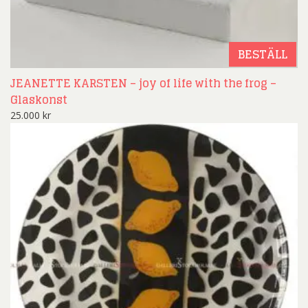
BESTÄLL
JEANETTE KARSTEN – joy of life with the frog –
Glaskonst
25.000
kr