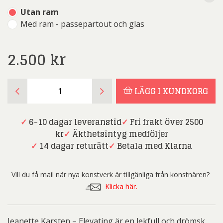
Utan ram
Med ram - passepartout och glas
2.500
kr
Jeanette
LÄGG I KUNDKORG
Karsten
-
Elevating
✓
6-10 dagar leveranstid
✓
Fri frakt över 2500
mängd
kr
✓
Äkthetsintyg medföljer
✓
14 dagar returätt
✓
Betala med Klarna
Vill du få mail när nya konstverk är tillgänliga från konstnären?
Klicka här.
Jeanette Karsten – Elevating är en lekfull och drömsk