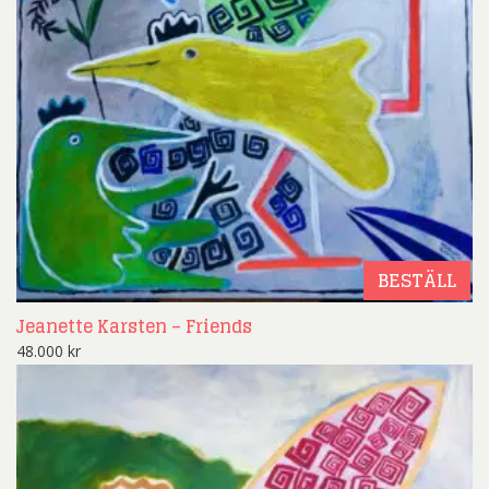
BESTÄLL
Jeanette Karsten – Friends
48.000
kr