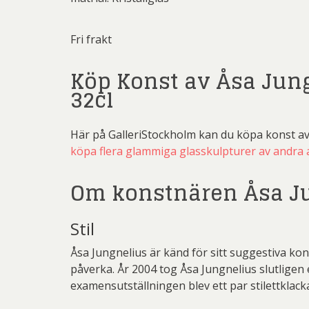
Martin
Dmitry
Fri frakt
Pe
Ernst
Köp Konst av Åsa Jun
Pett
Gösta Ad
32cl
Ricka
Ingeg
Sven
Jeanet
Här på GalleriStockholm kan du köpa konst a
köpa flera glammiga glasskulpturer av andra 
Ulrica H
Jona
Kjel
Om konstnären Åsa J
Lenna
Stil
Mali
Åsa Jungnelius är känd för sitt suggestiva ko
Mikael
påverka. År 2004 tog Åsa Jungnelius slutlige
examensutställningen blev ett par stilettklack
Pe