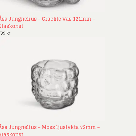
Åsa Jungnelius – Crackle Vas 121mm –
Glaskonst
799
kr
Åsa Jungnelius – Moss ljuslykta 73mm –
Glaskonst