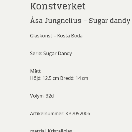
Konstverket
Li
Åsa Jungnelius – Sugar dandy
Carolin
Carl
Ernst
Glaskonst – Kosta Boda
Jeanet
Serie: Sugar Dandy
Josefina W
Mikael
Mått
Olle Ol
Be
Höjd: 12,5 cm Bredd: 14 cm
Christ
G.A-N (
Pete
Ni
Volym: 32cl
Sar
Jo
Övriga
Artikelnummer: KB7092006
Josefina W
Olj
Las
matrial: Kristallglas