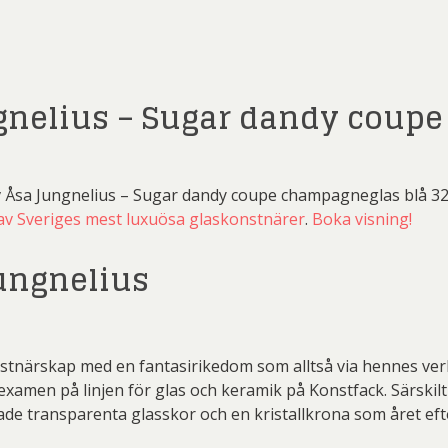
 Wickström
Mikael Persbrandt
Nicl
 Savchenko
Einar Jolin
Erik
r Nylén
Peter Dahl
P
 Billgren
Ewa Sibilska
Fr
gnelius – Sugar dandy coup
er Thoen
PG Thelander
Pl
rian Nilsson
Gunnar Cyrén
Gu
rd Ölander
Roland Svensson
Ste
erd Råman
Isaac Grünewald
Ja
 Lidberg
Stig Laurin
S
te Karsten
Joakim Allgulander
v Åsa Jungnelius – Sugar dandy coupe champagneglas blå 32
av Sveriges mest luxuösa glaskonstnärer
.
Boka visning!
ydman Vallien
Yrjö Edelmann
Zum
s Fredén
Josefina Wendel Carlsson
Karin P
l Engman
Lars Jonsson
La
ungnelius
rt Jirlow
Leif-Erik Nygårds
Lud
n Lindahl
Maria Larkman
Mart
nstnärskap med en fantasirikedom som alltså via hennes ver
 Persbrandt
Niclas G Thalberg
P
n examen på linjen för glas och keramik på Konstfack. Särsk
ade transparenta glasskor och en kristallkrona som året efter
r Nylén
Peter Dahl
P