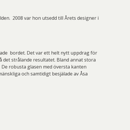
 Thelander
Plura Jonsson
nd Svensson
Sandra Steen
den. 2008 var hon utsedd till Årets designer i
fan Wentzel
Stig Lindberg
anne Nessim
Sven Lidberg
ö Edelmann
Olle Olson Hagalund
ade bordet. Det var ett helt nytt uppdrag för
å det strålande resultatet. Bland annat stora
tt. De robusta glasen med översta kanten
mänskliga och samtidigt besjälade av Åsa