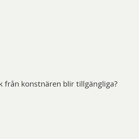
k från konstnären blir tillgängliga?
t)