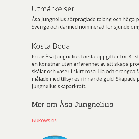
Pett
Utmärkelser
Rich
Åsa Jungnelius särpräglade talang och höga pro
Sar
Sverige och därmed nominerad för sjunde om
Sti
Kosta Boda
Ulf G
En av Åsa Jungnelius första uppgifter för Kos
Zumre
en konstnär utan erfarenhet av att skapa produk
skålar och vaser i skirt rosa, lila och orange
målade med tillsynes rinnande guld. Skapade p
Jungnelius skaparkraft.
Mer om Åsa Jungnelius
Bukowskis