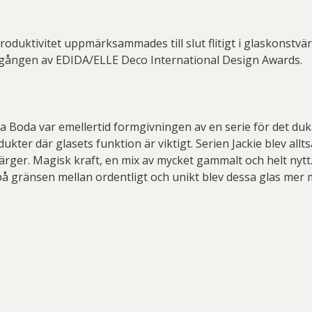
er Thoen
Philip Von Schantz
PG
ard Ryan
Rickard Ölander
Rola
duktivitet uppmärksammades till slut flitigt i glaskonstvärl
a Flodén
Sara Woodrow
Ste
gången av EDIDA/ELLE Deco International Design Awards.
g Laurin
Siri Carlén
Suz
ripenholm
Ulrica Hydman Vallien
Yrj
ta Boda var emellertid formgivningen av en serie för det duk
ta Pozder
Åsa Jungnelius
ter där glasets funktion är viktigt. Serien Jackie blev allts
a färger. Magisk kraft, en mix av mycket gammalt och helt ny
å gränsen mellan ordentligt och unikt blev dessa glas mer 