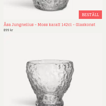
BESTÄLL
Åsa Jungnelius – Moss karaff 142cl – Glaskonst
899
kr