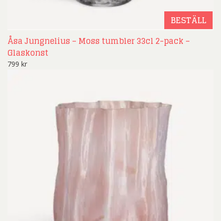
BESTÄLL
Åsa Jungnelius – Moss tumbler 33cl 2-pack –
Glaskonst
799
kr