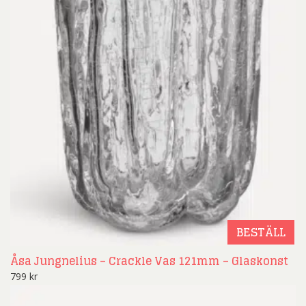
BESTÄLL
Åsa Jungnelius – Crackle Vas 121mm – Glaskonst
799
kr