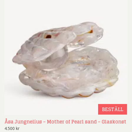
BESTÄLL
Åsa Jungnelius – Mother of Pearl sand – Glaskonst
4.500
kr