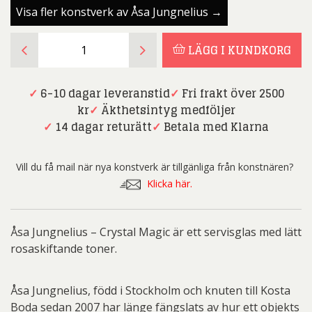
Visa fler konstverk av Åsa Jungnelius →
Åsa
LÄGG I KUNDKORG
Jungnelius
-
Crystal
✓
6-10 dagar leveranstid
✓
Fri frakt över 2500
Magic
kr
✓
Äkthetsintyg medföljer
mängd
✓
14 dagar returätt
✓
Betala med Klarna
Vill du få mail när nya konstverk är tillgänliga från konstnären?
Klicka här.
Åsa Jungnelius – Crystal Magic är ett servisglas med lätt
rosaskiftande toner.
Åsa Jungnelius, född i Stockholm och knuten till Kosta
Boda sedan 2007 har länge fängslats av hur ett objekts