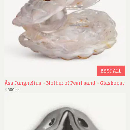
BESTÄLL
Åsa Jungnelius – Mother of Pearl sand – Glaskonst
4.500
kr