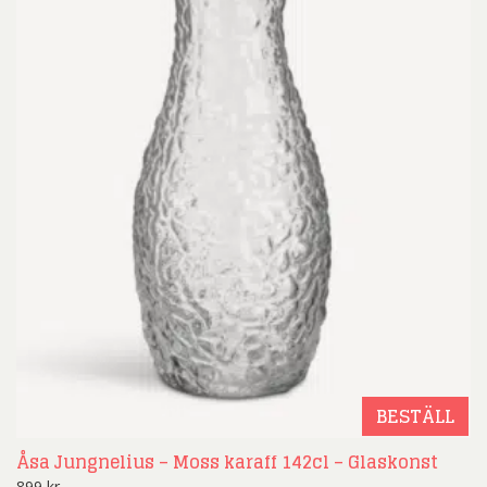
BESTÄLL
Åsa Jungnelius – Moss karaff 142cl – Glaskonst
899
kr