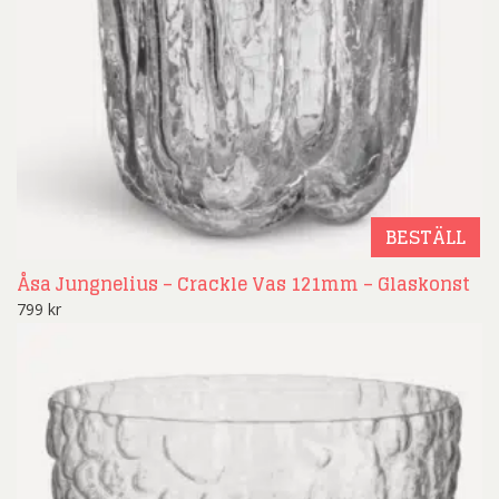
BESTÄLL
Åsa Jungnelius – Crackle Vas 121mm – Glaskonst
799
kr