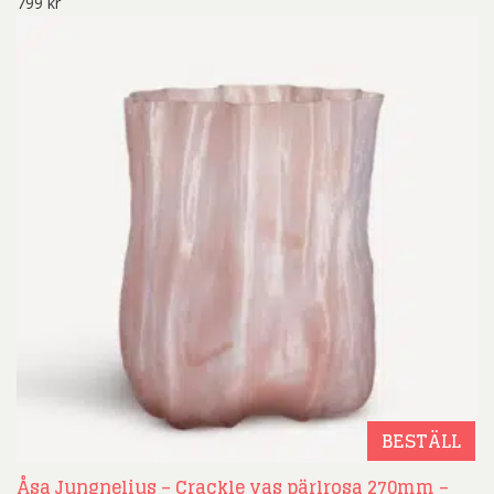
799
kr
BESTÄLL
Åsa Jungnelius – Crackle vas pärlrosa 270mm –