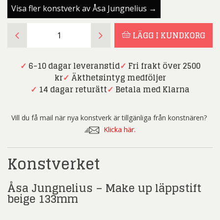
Visa fler konstverk av Åsa Jungnelius →
Åsa
LÄGG I KUNDKORG
Jungnelius
-
Make
✓
6-10 dagar leveranstid
✓
Fri frakt över 2500
up
kr
✓
Äkthetsintyg medföljer
läppstift
✓
14 dagar returätt
✓
Betala med Klarna
beige
133mm
Vill du få mail när nya konstverk är tillgänliga från konstnären?
mängd
Klicka här.
Konstverket
Åsa Jungnelius – Make up läppstift
beige 133mm