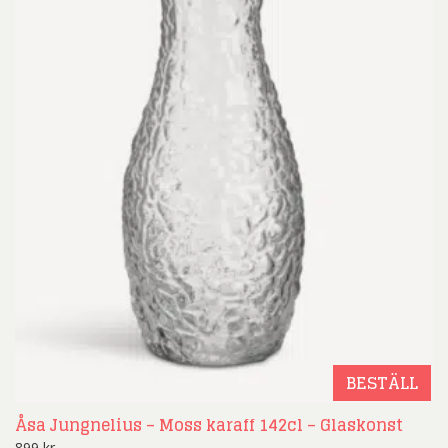
BESTÄLL
Åsa Jungnelius – Moss karaff 142cl – Glaskonst
899
kr