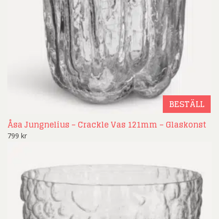
BESTÄLL
Åsa Jungnelius – Crackle Vas 121mm – Glaskonst
799
kr