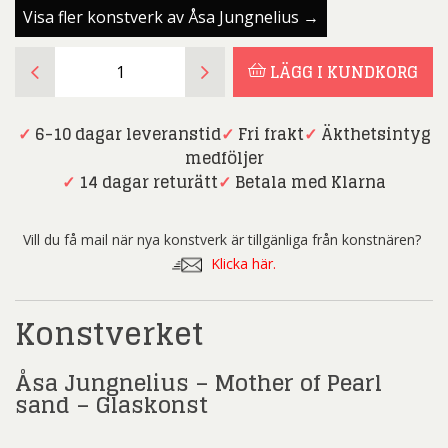
Visa fler konstverk av Åsa Jungnelius →
Åsa
LÄGG I KUNDKORG
Jungnelius
-
Mother
✓
6-10 dagar leveranstid
✓
Fri frakt
✓
Äkthetsintyg
of
medföljer
Pearl
✓
14 dagar returätt
✓
Betala med Klarna
sand
-
Vill du få mail när nya konstverk är tillgänliga från konstnären?
Glaskonst
Klicka här.
mängd
Konstverket
Åsa Jungnelius – Mother of Pearl
sand – Glaskonst