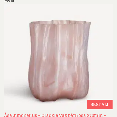
799
kr
BESTÄLL
Åsa Jungnelius – Crackle vas pärlrosa 270mm –