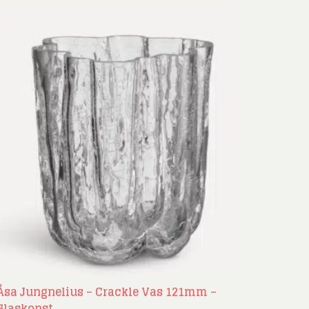
Åsa Jungnelius – Crackle Vas 121mm –
Glaskonst