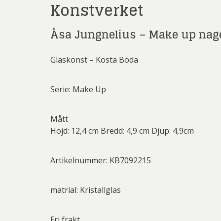
Konstverket
Rich
Sar
Åsa Jungnelius – Make up nag
Sti
Glaskonst – Kosta Boda
Ulf G
Zumre
Serie: Make Up
Mått
Höjd: 12,4 cm Bredd: 4,9 cm Djup: 4,9cm
Artikelnummer: KB7092215
matrial: Kristallglas
Fri frakt