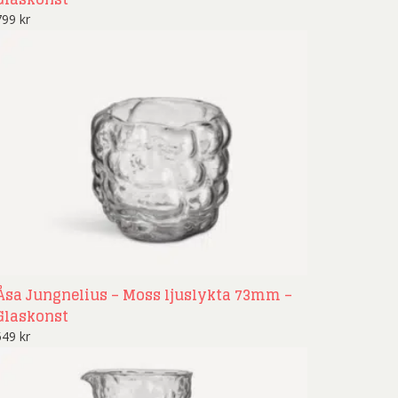
799
kr
Åsa Jungnelius – Moss ljuslykta 73mm –
Glaskonst
549
kr