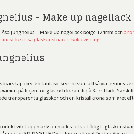
gnelius – Make up nagellac
v Åsa Jungnelius – Make up nagellack beige 124mm och
andr
s mest luxuösa glaskonstnärer
.
Boka visning!
ungnelius
nstnärskap med en fantasirikedom som alltså via hennes ver
n examen på linjen för glas och keramik på Konstfack. Särsk
ade transparenta glasskor och en kristallkrona som året efter
duktivitet uppmärksammades till slut flitigt i glaskonstvärl
gången av EDIDA/ELLE Deco International Design Awards.