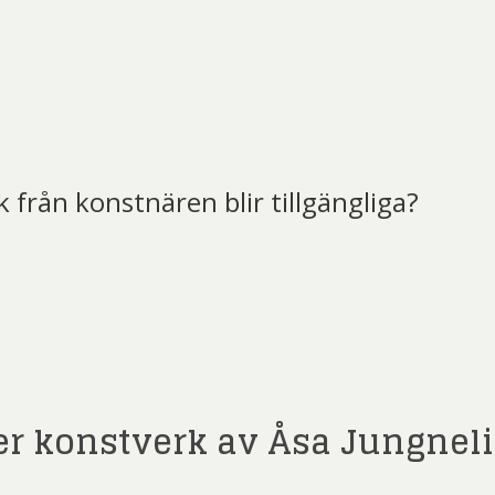
k från konstnären blir tillgängliga?
t)
er konstverk av Åsa Jungnel