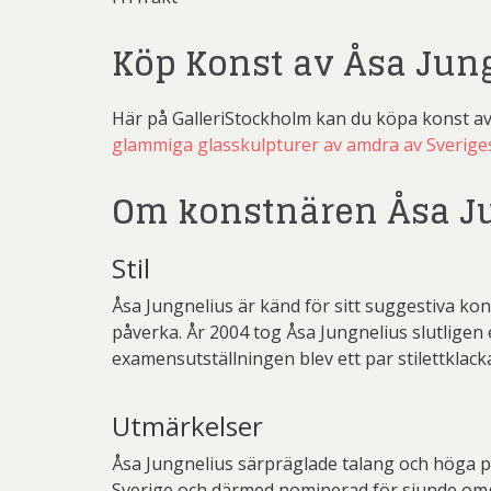
Köp Konst av Åsa Jun
Här på GalleriStockholm kan du köpa konst a
glammiga glasskulpturer av amdra av Sverige
Om konstnären Åsa J
Stil
Åsa Jungnelius är känd för sitt suggestiva ko
påverka. År 2004 tog Åsa Jungnelius slutlige
examensutställningen blev ett par stilettklack
Utmärkelser
Åsa Jungnelius särpräglade talang och höga pro
Sverige och därmed nominerad för sjunde om