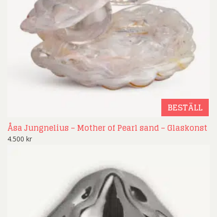
BESTÄLL
Åsa Jungnelius – Mother of Pearl sand – Glaskonst
4.500
kr