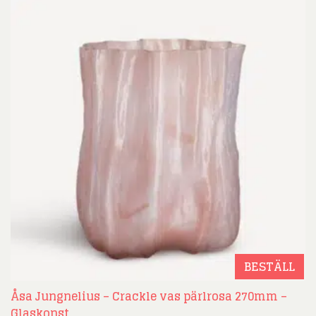
BESTÄLL
Åsa Jungnelius – Crackle vas pärlrosa 270mm –
Glaskonst