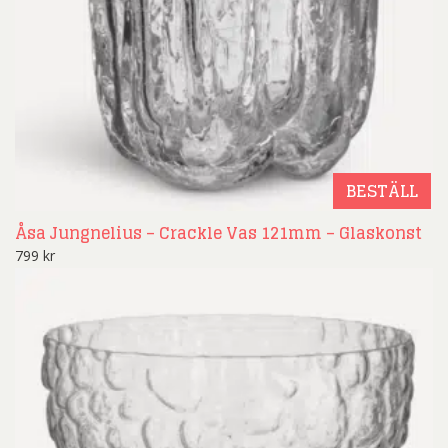
BESTÄLL
Åsa Jungnelius – Crackle Vas 121mm – Glaskonst
799
kr