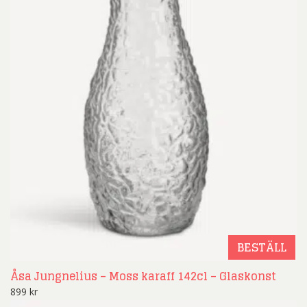
BESTÄLL
Åsa Jungnelius – Moss karaff 142cl – Glaskonst
899
kr