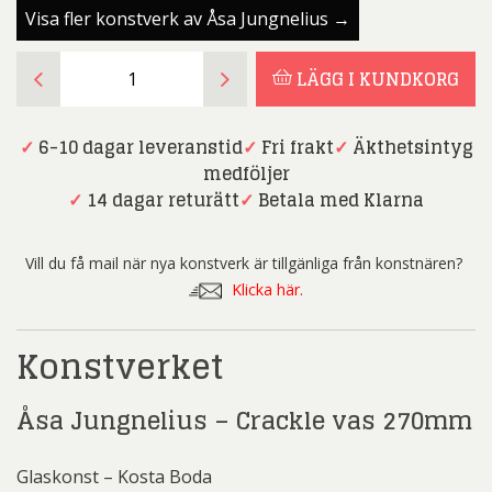
Visa fler konstverk av Åsa Jungnelius →
Åsa
LÄGG I KUNDKORG
Jungnelius
-
Crackle
✓
6-10 dagar leveranstid
✓
Fri frakt
✓
Äkthetsintyg
vas
medföljer
270mm
✓
14 dagar returätt
✓
Betala med Klarna
mängd
Vill du få mail när nya konstverk är tillgänliga från konstnären?
Klicka här.
Konstverket
Åsa Jungnelius – Crackle vas 270mm
Glaskonst – Kosta Boda