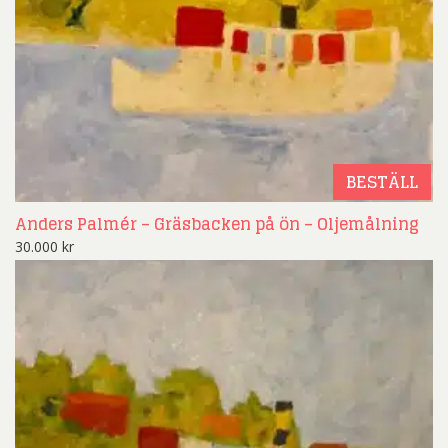
BESTÄLL
Anders Palmér – Gräsbacken på ön – Oljemålning
30.000
kr