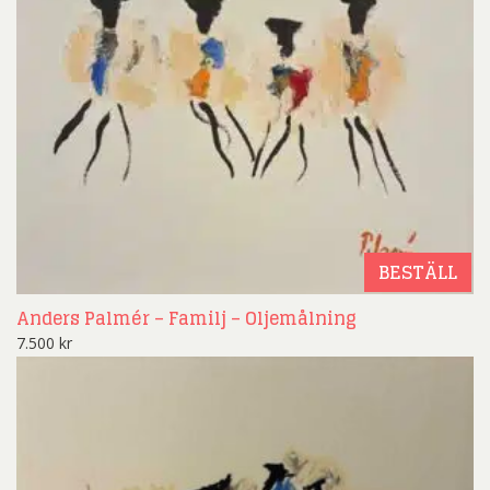
BESTÄLL
Anders Palmér – Familj – Oljemålning
7.500
kr