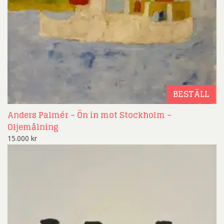
BESTÄLL
Anders Palmér – Ön in mot Stockholm –
Oljemålning
15.000
kr