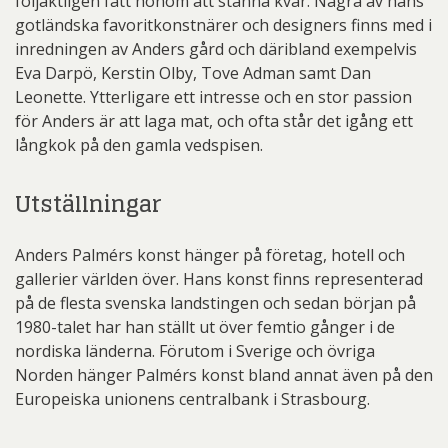
följaktligen fått honom att stanna kvar. Några av hans
gotländska favoritkonstnärer och designers finns med i
inredningen av Anders gård och däribland exempelvis
Eva Darpö, Kerstin Olby, Tove Adman samt Dan
Leonette. Ytterligare ett intresse och en stor passion
för Anders är att laga mat, och ofta står det igång ett
långkok på den gamla vedspisen.
Utställningar
Anders Palmérs konst hänger på företag, hotell och
gallerier världen över. Hans konst finns representerad
på de flesta svenska landstingen och sedan början på
1980-talet har han ställt ut över femtio gånger i de
nordiska länderna. Förutom i Sverige och övriga
Norden hänger Palmérs konst bland annat även på den
Europeiska unionens centralbank i Strasbourg.