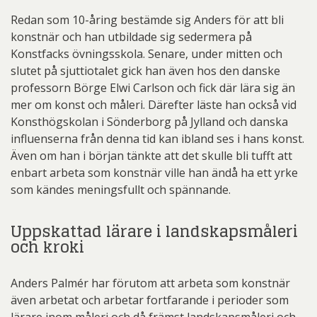
Redan som 10-åring bestämde sig Anders för att bli
konstnär och han utbildade sig sedermera på
Konstfacks övningsskola. Senare, under mitten och
slutet på sjuttiotalet gick han även hos den danske
professorn Börge Elwi Carlson och fick där lära sig än
mer om konst och måleri. Därefter läste han också vid
Konsthögskolan i Sönderborg på Jylland och danska
influenserna från denna tid kan ibland ses i hans konst.
Även om han i början tänkte att det skulle bli tufft att
enbart arbeta som konstnär ville han ändå ha ett yrke
som kändes meningsfullt och spännande.
Uppskattad lärare i landskapsmåleri
och kroki
Anders Palmér har förutom att arbeta som konstnär
även arbetat och arbetar fortfarande i perioder som
lärare inom måleri och då främst landskapsmåleri och