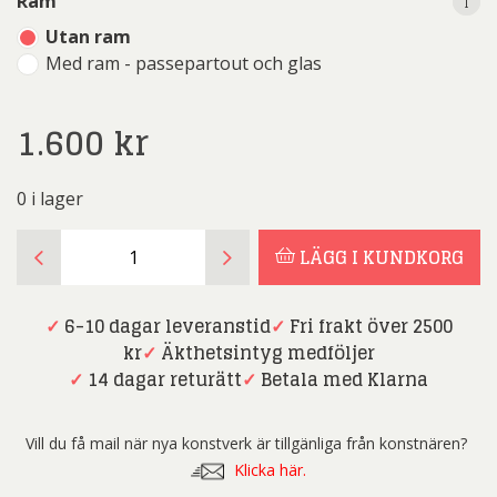
i
i
Ram
Utan ram
Med ram - passepartout och glas
1.600
kr
0 i lager
Anders
LÄGG I KUNDKORG
Palmér
-
Strandvägen
✓
6-10 dagar leveranstid
✓
Fri frakt över 2500
-
kr
✓
Äkthetsintyg medföljer
Slutsåld
✓
14 dagar returätt
✓
Betala med Klarna
mängd
Vill du få mail när nya konstverk är tillgänliga från konstnären?
Klicka här.