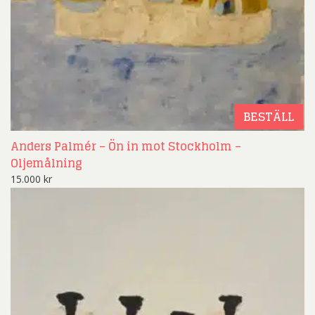
BESTÄLL
Anders Palmér – Ön in mot Stockholm –
Oljemålning
15.000
kr