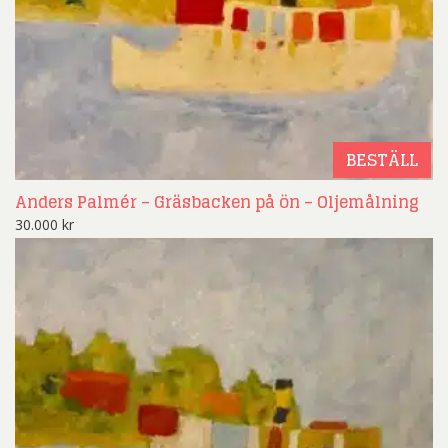
BESTÄLL
Anders Palmér – Gräsbacken på ön – Oljemålning
30.000
kr