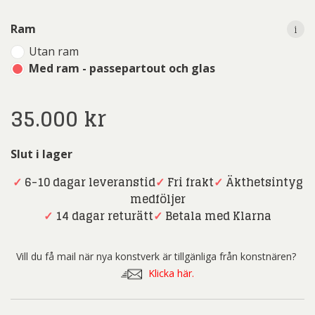
i
Ram
Utan ram
Med ram - passepartout och glas
35.000
kr
Slut i lager
✓
6-10 dagar leveranstid
✓
Fri frakt
✓
Äkthetsintyg
medföljer
✓
14 dagar returätt
✓
Betala med Klarna
Vill du få mail när nya konstverk är tillgänliga från konstnären?
Klicka här.