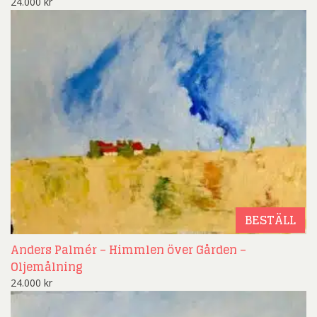
24.000
kr
BESTÄLL
Anders Palmér – Himmlen över Gården –
Oljemålning
24.000
kr