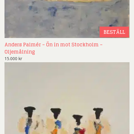
BESTÄLL
Anders Palmér – Ön in mot Stockholm –
Oljemålning
15.000
kr