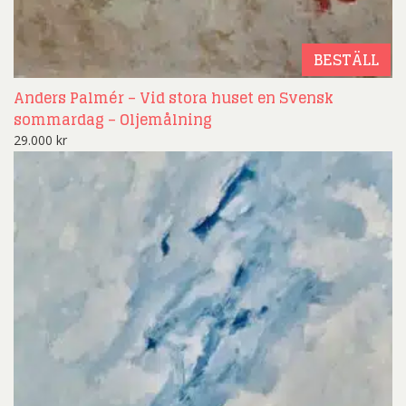
BESTÄLL
Anders Palmér – Vid stora huset en Svensk
sommardag – Oljemålning
29.000
kr