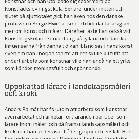
konstnär och han utbildade sig sedermera på
Konstfacks övningsskola. Senare, under mitten och
slutet på sjuttiotalet gick han även hos den danske
professorn Börge Elwi Carlson och fick där lära sig än
mer om konst och måleri. Därefter läste han också vid
Konsthögskolan i Sönderborg på Jylland och danska
influenserna från denna tid kan ibland ses i hans konst.
Även om han i början tänkte att det skulle bli tufft att
enbart arbeta som konstnär ville han ändå ha ett yrke
som kändes meningsfullt och spännande.
Uppskattad lärare i landskapsmåleri
och kroki
Anders Palmér har förutom att arbeta som konstnär
även arbetat och arbetar fortfarande i perioder som
lärare inom måleri och då främst landskapsmåleri och
kroki där han undervisar både i grupp och enskilt. Han
har undervisat i konst i Danmark, England, Frankrike,