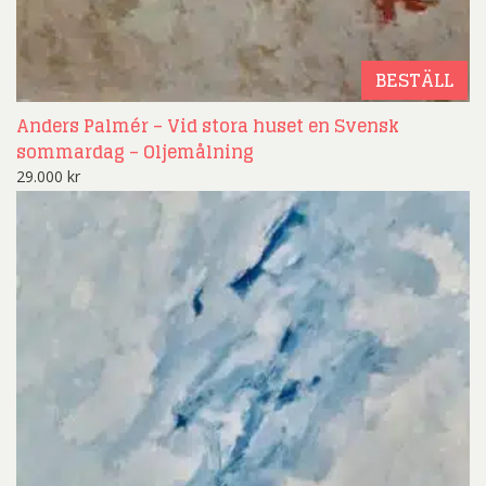
BESTÄLL
Anders Palmér – Vid stora huset en Svensk
sommardag – Oljemålning
29.000
kr