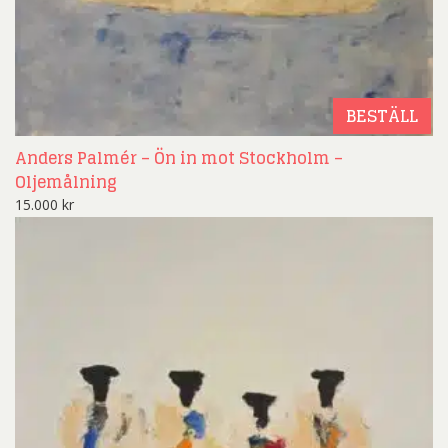
BESTÄLL
Anders Palmér – Ön in mot Stockholm –
Oljemålning
15.000
kr