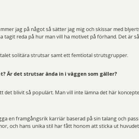
er jag på något så sätter jag mig och skissar med blyerts. J
a tagit reda på hur man vill ha motivet på förhand. Det är så
alet solitära strutsar samt ett femtiotal strutsgrupper.
? Är det strutsar ända in i väggen som gäller?
att det blivit så populärt. Man vill inte lämna det här koncept
ygga en framgångsrik karriär baserad på sin talang och pas
umor, och hans unika stil har fått honom att sticka ut huvude