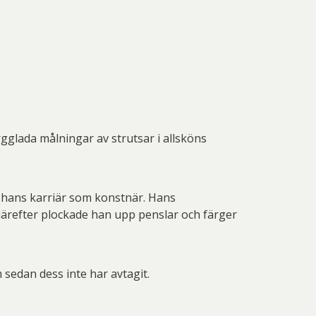
rgglada målningar av strutsar i allsköns
r hans karriär som konstnär. Hans
därefter plockade han upp penslar och färger
 sedan dess inte har avtagit.