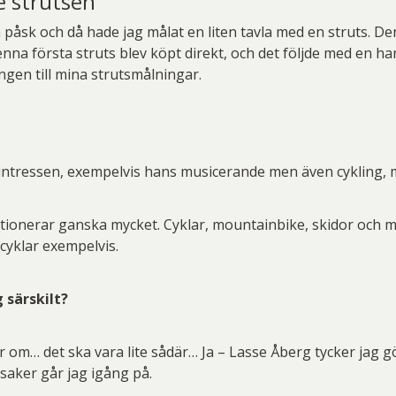
e strutsen
påsk och då hade jag målat en liten tavla med en struts. Den 
nna första struts blev köpt direkt, och det följde med en han
ingen till mina strutsmålningar.
intressen, exempelvis hans musicerande men även cykling, 
tionerar ganska mycket. Cyklar, mountainbike, skidor och mus
cyklar exempelvis.
 särskilt?
r om… det ska vara lite sådär… Ja – Lasse Åberg tycker jag gö
 saker går jag igång på.