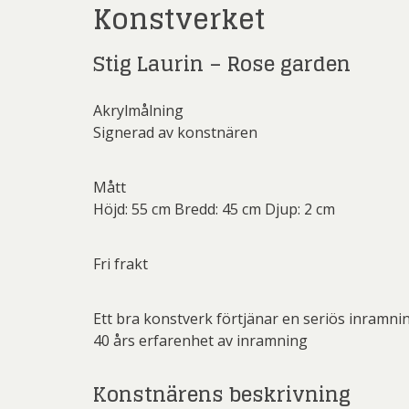
Konstverket
Rich
Sar
Stig Laurin – Rose garden
Sti
Akrylmålning
Ulf G
Signerad av konstnären
Zumre
Mått
Höjd: 55 cm Bredd: 45 cm Djup: 2 cm
Fri frakt
Ett bra konstverk förtjänar en seriös inramni
40 års erfarenhet av inramning
Konstnärens beskrivning