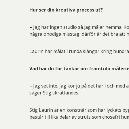
Hur ser din kreativa process ut?
– Jag har ingen studio så jag målar hemma. Komm
några onödiga misstag, därför är det bra att h
Laurin har målat i runda slängar kring hundrat
Vad har du för tankar om framtida måleriet
– Jag vet inte. Jag kör ju på det här i och med 
säger Stig skrattandes.
Stig Laurin är en konstnär som har lyckats b
består till lika delar av struts som chosefri h