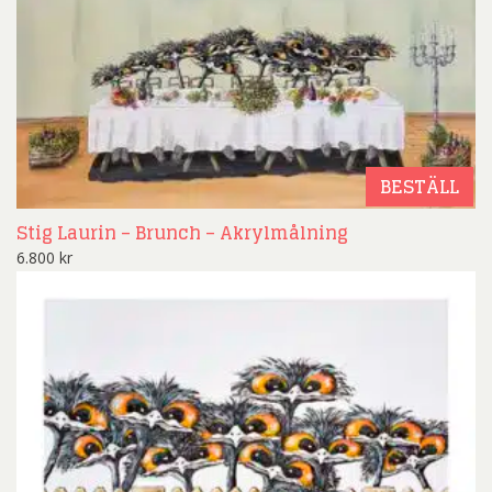
BESTÄLL
Stig Laurin – Brunch – Akrylmålning
6.800
kr