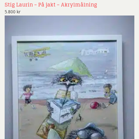
Stig Laurin – På jakt – Akrylmålning
5.800
kr