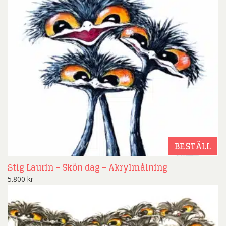
BESTÄLL
Stig Laurin – Skön dag – Akrylmålning
5.800
kr