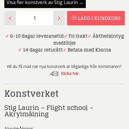
Visa fler konstverk av Stig Laurin →
Stig
LÄGG I KUNDKORG
Laurin
-
Flight
✓
6-10 dagar leveranstid
✓
Fri frakt
✓
Äkthetsintyg
school
medföljer
-
✓
14 dagar returätt
✓
Betala med Klarna
Akrylmålning
mängd
Vill du få mail när nya konstverk är tillgänliga från konstnären?
Klicka här.
Konstverket
Stig Laurin – Flight school –
Akrylmålning
Akrylmålning