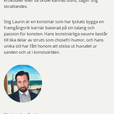
krokodiler eller så skulle kännas dumt, säger Stig
skrattandes.
Stig Laurin är en konstnär som har lyckats bygga en
framgångsrik karriär baserad på sin talang och
passion för konsten. Hans konstnärliga oeuvre består
till lika delar av struts som chosefri humor, och hans
unika stil har fått honom att sticka ut huvudet ur
sanden och ut i konstvärlden.