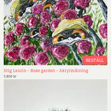
BESTÄLL
Stig Laurin – Rose garden – Akrylmålning
5.800
kr