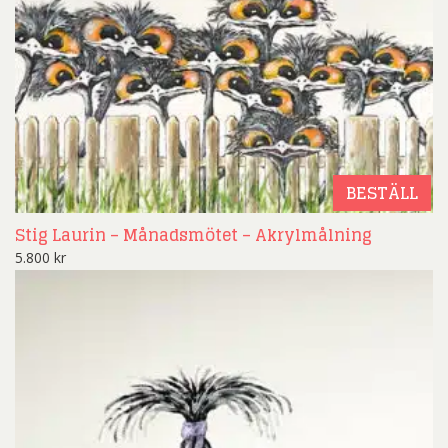
BESTÄLL
Stig Laurin – Månadsmötet – Akrylmålning
5.800
kr