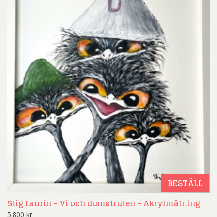
BESTÄLL
Stig Laurin – Vi och dumstruten – Akrylmålning
5.800
kr