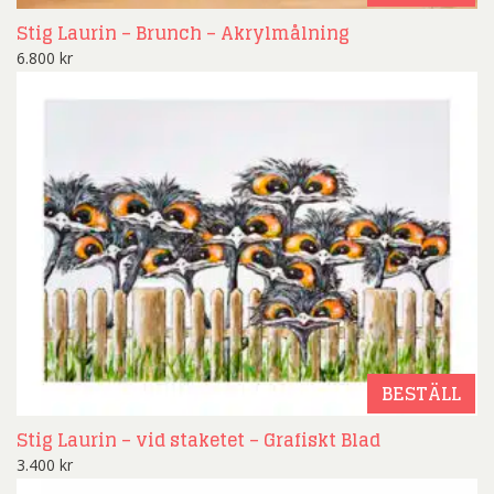
Stig Laurin – Brunch – Akrylmålning
6.800
kr
BESTÄLL
Stig Laurin – vid staketet – Grafiskt Blad
3.400
kr