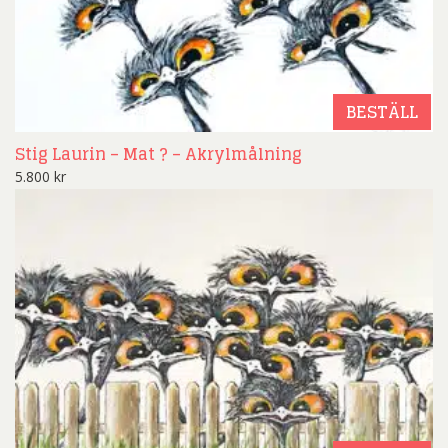
BESTÄLL
Stig Laurin – Mat ? – Akrylmålning
5.800
kr