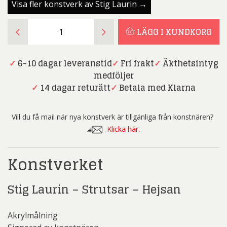
Visa fler konstverk av Stig Laurin →
Stig
LÄGG I KUNDKORG
Laurin
-
Strutsar
✓
6-10 dagar leveranstid
✓
Fri frakt
✓
Äkthetsintyg
-
medföljer
hejsan
✓
14 dagar returätt
✓
Betala med Klarna
-
Akrylmålning
Vill du få mail när nya konstverk är tillgänliga från konstnären?
mängd
Klicka här.
Konstverket
Stig Laurin – Strutsar – Hejsan
Akrylmålning