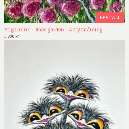
BESTÄLL
Stig Laurin – Rose garden – Akrylmålning
5.800
kr