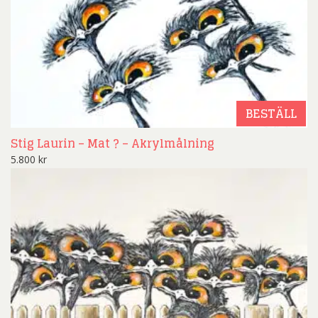
BESTÄLL
Stig Laurin – Mat ? – Akrylmålning
5.800
kr