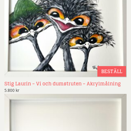
BESTÄLL
Stig Laurin – Vi och dumstruten – Akrylmålning
5.800
kr