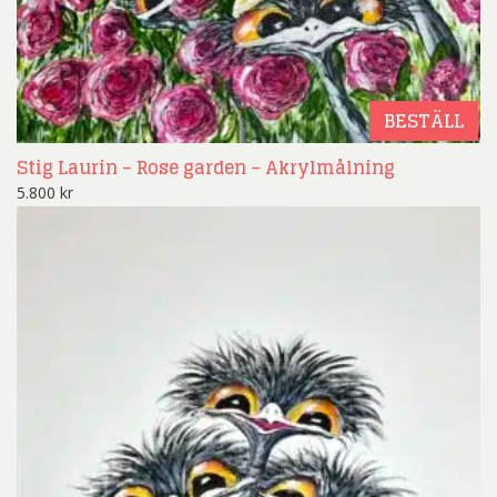
BESTÄLL
Stig Laurin – Rose garden – Akrylmålning
5.800
kr