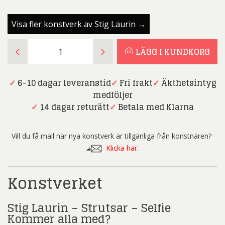
Visa fler konstverk av Stig Laurin →
Stig
LÄGG I KUNDKORG
Laurin
-
Strutsar
✓
6-10 dagar leveranstid
✓
Fri frakt
✓
Äkthetsintyg
-
medföljer
Selfie
✓
14 dagar returätt
✓
Betala med Klarna
Kommer
alla
Vill du få mail när nya konstverk är tillgänliga från konstnären?
med?
Klicka här.
-
Akrylmålning
Konstverket
mängd
Stig Laurin – Strutsar – Selfie
Kommer alla med?