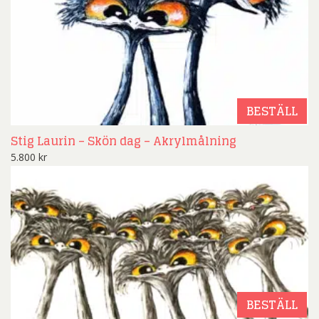
BESTÄLL
Stig Laurin – Skön dag – Akrylmålning
5.800
kr
BESTÄLL