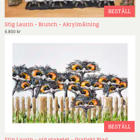
BESTÄLL
Stig Laurin – Brunch – Akrylmålning
6.800
kr
BESTÄLL
Stig Laurin – vid staketet – Grafiskt Blad