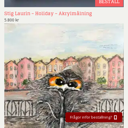
BESTÄLL
Stig Laurin – Holiday – Akrylmålning
5.800
kr
Frågor inför beställning?