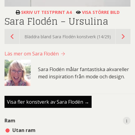
SKRIV UT TESTPRINT A4
VISA STÖRRE BILD
Sara Flodén – Ursulina
Bläddra bland Sara Flodén konstverk (14/29)
Läs mer om Sara Flodén
Sara Flodén målar fantastiska akvareller
med inspiration från mode och design.
Visa fler konstverk av Sara Flodén →
i
i
Ram
Utan ram