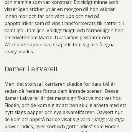
och mamma som var konstnär. Ett tidigt minne som
visserligen sticker ut är en morgon då hon vaknat
innan mor och far och vänt upp och ned på
papptallrikar som då vips transformerats till hattar till
samtliga i familjen. Väldigt tidigt, och förmodligen helt
omedveten om Marcel Duchamps pissoarer och
Warhols soppburkar, skapade hon sig alltså egna
ready-mades.
Damer i akvarell
Men, det största i karriären skedde för bara två år
sedan då hennes första dam äntrade scenen. Dessa
damer i akvarell är det mest signifikativa motivet hos
Flodén, och de kom sig av att hon skulle arbeta med ett
nytt slags papper och nya akvarellfärger. Oavsett hur
de kom att uppstå har de visat sig vara riktigt livaktiga
power-ladies, eller kort och gott ”ladies” som Flodén