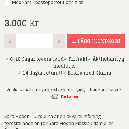
Med ram - passepartout och glas
3.000
kr
Sara
LÄGG I KUNDKORG
Flodén
-
Ursulina
✓
6-10 dagar leveranstid
✓
Fri frakt
✓
Äkthetsintyg
mängd
medföljer
✓
14 dagar returätt
✓
Betala med Klarna
Vill du få mail när nya konstverk är tillgänliga från konstnären?
Klicka här.
Sara Flodén – Ursulina är en akvarellmålning
föreställande en för Sara Flodén klassisk dam eller