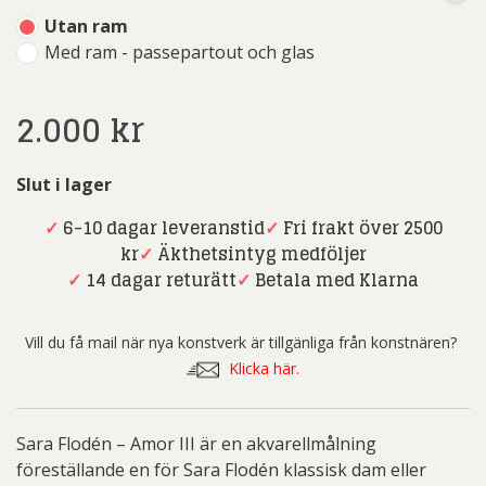
Utan ram
Med ram - passepartout och glas
2.000
kr
Slut i lager
✓
6-10 dagar leveranstid
✓
Fri frakt över 2500
kr
✓
Äkthetsintyg medföljer
✓
14 dagar returätt
✓
Betala med Klarna
Vill du få mail när nya konstverk är tillgänliga från konstnären?
Klicka här.
Sara Flodén – Amor III är en akvarellmålning
föreställande en för Sara Flodén klassisk dam eller