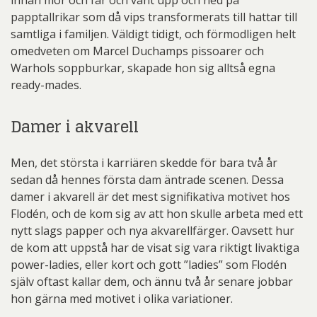
papptallrikar som då vips transformerats till hattar till
samtliga i familjen. Väldigt tidigt, och förmodligen helt
omedveten om Marcel Duchamps pissoarer och
Warhols soppburkar, skapade hon sig alltså egna
ready-mades.
Damer i akvarell
Men, det största i karriären skedde för bara två år
sedan då hennes första dam äntrade scenen. Dessa
damer i akvarell är det mest signifikativa motivet hos
Flodén, och de kom sig av att hon skulle arbeta med ett
nytt slags papper och nya akvarellfärger. Oavsett hur
de kom att uppstå har de visat sig vara riktigt livaktiga
power-ladies, eller kort och gott ”ladies” som Flodén
själv oftast kallar dem, och ännu två år senare jobbar
hon gärna med motivet i olika variationer.