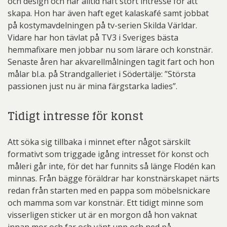
och design och har alltid haft stort intresse för att
skapa. Hon har även haft eget kalaskafé samt jobbat
på kostymavdelningen på tv-serien Skilda Världar.
Vidare har hon tävlat på TV3 i Sveriges bästa
hemmafixare men jobbar nu som lärare och konstnär.
Senaste åren har akvarellmålningen tagit fart och hon
målar bl.a. på Strandgalleriet i Södertälje: ”Största
passionen just nu är mina färgstarka ladies”.
Tidigt intresse för konst
Att söka sig tillbaka i minnet efter något särskilt
formativt som triggade igång intresset för konst och
måleri går inte, för det har funnits så länge Flodén kan
minnas. Från bägge föräldrar har konstnärskapet närts
redan från starten med en pappa som möbelsnickare
och mamma som var konstnär. Ett tidigt minne som
visserligen sticker ut är en morgon då hon vaknat
innan mor och far och vänt upp och ned på