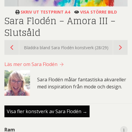
SKRIV UT TESTPRINT A4
VISA STÖRRE BILD
Sara Flodén – Amora III –
Slutsåld
Bläddra bland Sara Flodén konstverk (28/29)
Läs mer om Sara Flodén
Sara Flodén målar fantastiska akvareller
med inspiration från mode och design.
Visa fler konstverk av Sara Flodén →
i
Ram