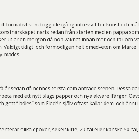
kilt formativt som triggade igång intresset för konst och måle
r konstnärskapet närts redan från starten med en pappa s
icker ut är en morgon då hon vaknat innan mor och far och v
iljen. Väldigt tidigt, och förmodligen helt omedveten om Mar
dy-mades.
vå år sedan då hennes första dam äntrade scenen. Dessa dame
rbeta med ett nytt slags papper och nya akvarellfärger. Oavs
 och gott ”ladies” som Flodén själv oftast kallar dem, och än
enterar olika epoker, sekelskifte, 20-tal eller kanske 50-tal