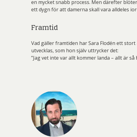
en mycket snabb process. Men därefter blöter 
ett dygn för att damerna skall vara alldeles io
Framtid
Vad gäller framtiden har Sara Flodén ett stor
utvecklas, som hon själv uttrycker det:
”Jag vet inte var allt kommer landa – allt är s