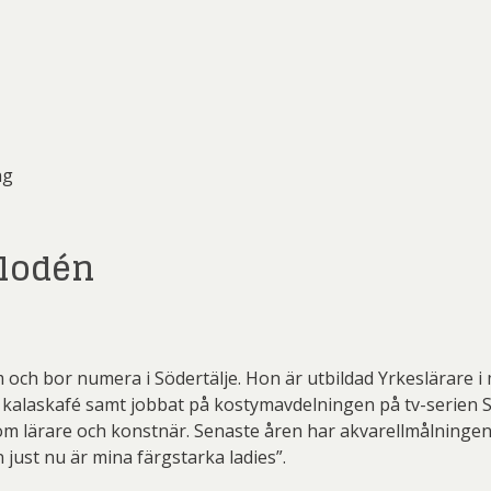
ng
Flodén
och bor numera i Södertälje. Hon är utbildad Yrkeslärare i 
 kalaskafé samt jobbat på kostymavdelningen på tv-serien Sk
 lärare och konstnär. Senaste åren har akvarellmålningen t
n just nu är mina färgstarka ladies”.