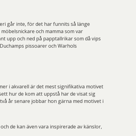
ri går inte, för det har funnits så länge
om möbelsnickare och mamma som var
änt upp och ned på papptallrikar som då vips
cel Duchamps pissoarer och Warhols
r i akvarell är det mest signifikativa motivet
ett hur de kom att uppstå har de visat sig
nu två år senare jobbar hon gärna med motivet i
, och de kan även vara inspirerade av känslor,