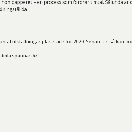
hon papperet – en process som fordrar timtal. Sålunda är d
rdningställda.
t antal utställningar planerade för 2020. Senare än så kan h
å himla spännande.”