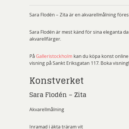
Rich
Sar
Sara Flodén – Zita är en akvarellmålning förest
Sti
Sara Flodén är mest känd för sina eleganta da
Ulf G
akvarellfärger.
Zumre
På
Galleristockholm
kan du köpa konst online o
visning på Sankt Eriksgatan 117. Boka visning
Konstverket
Sara Flodén – Zita
Akvarellmålning
Inramad i äkta träram vit