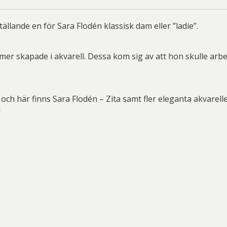
ard Ryan
Rickard Ölander
Rola
a Flodén
Sara Woodrow
Ste
ällande en för Sara Flodén klassisk dam eller ”ladie”.
g Laurin
Siri Carlén
Suz
mer skapade i akvarell. Dessa kom sig av att hon skulle arb
ripenholm
Ulrica Hydman Vallien
Yrj
ta Pozder
Åsa Jungnelius
ch här finns Sara Flodén – Zita samt fler eleganta akvarelle
!