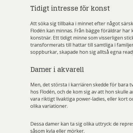
Tidigt intresse för konst
Att söka sig tillbaka i minnet efter något särs
Flodén kan minnas. Från bägge föräldrar ha
konstnär. Ett tidigt minne som visserligen st
transformerats till hattar till samtliga i fam
soppburkar, skapade hon sig alltså egna rea
Damer i akvarell
Men, det största i karriären skedde för bara t
hos Flodén, och de kom sig av att hon skulle a
vara riktigt livaktiga power-ladies, eller kort
olika variationer.
Dessa damer kan ta sig olika uttryck: de repres
såsom kyla eller mörker.