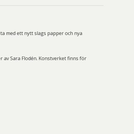
nd Svensson
Sandra Steen
fan Wentzel
Stig Lindberg
anne Nessim
Sven Lidberg
eta med ett nytt slags papper och nya
ö Edelmann
Olle Olson Hagalund
r av Sara Flodén. Konstverket finns för