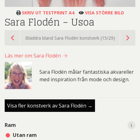
SKRIV UT TESTPRINT A4
VISA STÖRRE BILD
Sara Flodén – Usoa
Bläddra bland Sara Flodén konstverk (15/29)
Läs mer om Sara Flodén
Sara Flodén målar fantastiska akvareller
med inspiration från mode och design.
Visa fler konstverk av Sara Flodén →
i
i
Ram
Utan ram