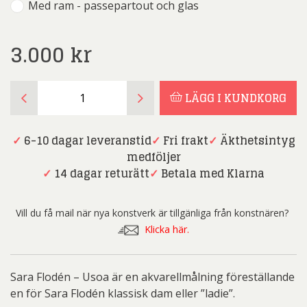
Med ram - passepartout och glas
3.000
kr
Sara
LÄGG I KUNDKORG
Flodén
-
Usoa
✓
6-10 dagar leveranstid
✓
Fri frakt
✓
Äkthetsintyg
mängd
medföljer
✓
14 dagar returätt
✓
Betala med Klarna
Vill du få mail när nya konstverk är tillgänliga från konstnären?
Klicka här.
Sara Flodén – Usoa är en akvarellmålning föreställande
en för Sara Flodén klassisk dam eller ”ladie”.