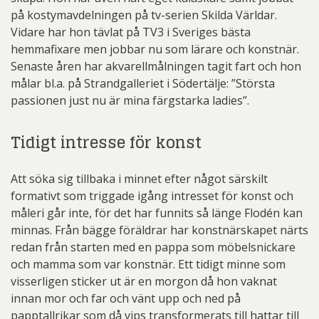
på kostymavdelningen på tv-serien Skilda Världar.
Vidare har hon tävlat på TV3 i Sveriges bästa
hemmafixare men jobbar nu som lärare och konstnär.
Senaste åren har akvarellmålningen tagit fart och hon
målar bl.a. på Strandgalleriet i Södertälje: ”Största
passionen just nu är mina färgstarka ladies”.
Tidigt intresse för konst
Att söka sig tillbaka i minnet efter något särskilt
formativt som triggade igång intresset för konst och
måleri går inte, för det har funnits så länge Flodén kan
minnas. Från bägge föräldrar har konstnärskapet närts
redan från starten med en pappa som möbelsnickare
och mamma som var konstnär. Ett tidigt minne som
visserligen sticker ut är en morgon då hon vaknat
innan mor och far och vänt upp och ned på
papptallrikar som då vips transformerats till hattar till