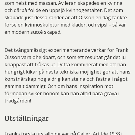
som helst med massan. Av leran skapades en kvinna
och därpå följde en uppsjö kvinnogestalter. Det som
skapade just dessa ränder är att Olsson en dag tänkte
förse en kvinnoskulptur med kläder, och vips! – så var
en modern succé skapad.
Det tvångsmässigt experimenterande verkar för Frank
Olsson vara ohejdbart, och som ett resultat går det ju
knappast att tråkas ut. Detta kombinerat med att han
hungrigt kikar på nästa tekniska möjlighet gör att hans
konstnärskap nog aldrig kan stelna och fastna i något
gammalt dammigt. Och om hans inspiration mot
förmodan sviker honom kan han alltid bara gräva i
trädgården!
Utställningar
Franks första utställning var på Galleri Art Ide 1978 i