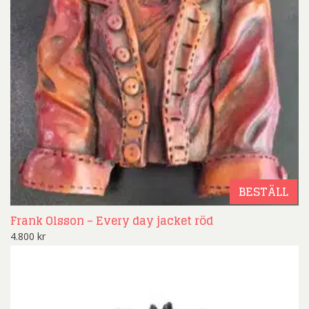
BESTÄLL
Frank Olsson – Every day jacket röd
4.800
kr