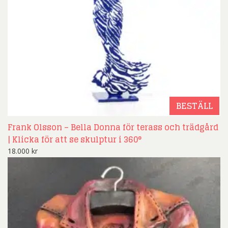
BESTÄLL
Frank Olsson – Bella Donna för terass och trädgård
| Klicka för att se skulptur i 360°
18.000
kr