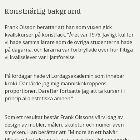
Konstnärlig bakgrund
Frank Olsson berättar att han som vuxen gick
kvällskurser på konstfack. ”Året var 1976. Jävligt kul för
vi hade samma lärare som de övriga studenterna hade
på dagarna, och lärarna var förbryllade över hur flitiga
vi kvällselever var i jämförelse.
På lördagar hade vi Lördagsakademin som innebar
kroki. Där lärde jag mig människokroppens
proportioner. Därefter fortsatte jag att ta kurser i i
princip alla estetiska ämnen.”
Som ett resultat består Frank Olssons värv idag av
design av möbler, måleri, skulptur och numer även
smycken. Han berättar att: ”Mindre än ett halvår
tillbaka startade jag att göra smycken. Det jag gjorde