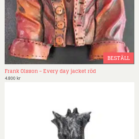
BESTÄLL
Frank Olsson – Every day jacket röd
4.800
kr