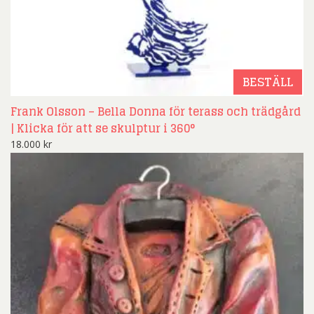
BESTÄLL
Frank Olsson – Bella Donna för terass och trädgård
| Klicka för att se skulptur i 360°
18.000
kr