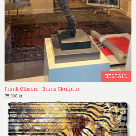
BESTÄLL
Frank Olsson – Brons Skulptur
75.000
kr