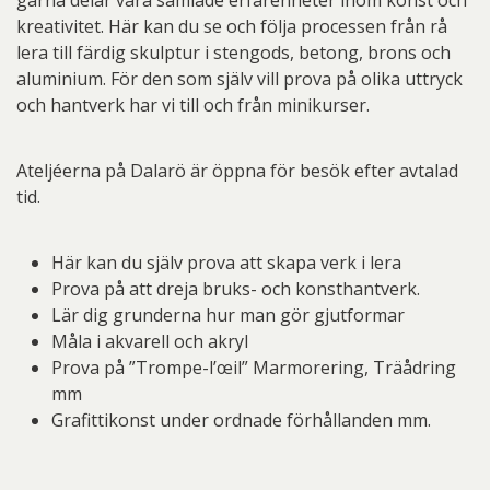
gärna delar våra samlade erfarenheter inom konst och
kreativitet. Här kan du se och följa processen från rå
lera till färdig skulptur i stengods, betong, brons och
aluminium. För den som själv vill prova på olika uttryck
och hantverk har vi till och från minikurser.
Ateljéerna på Dalarö är öppna för besök efter avtalad
tid.
Här kan du själv prova att skapa verk i lera
Prova på att dreja bruks- och konsthantverk.
Lär dig grunderna hur man gör gjutformar
Måla i akvarell och akryl
Prova på ”Trompe-l’œil” Marmorering, Träådring
mm
Grafittikonst under ordnade förhållanden mm.