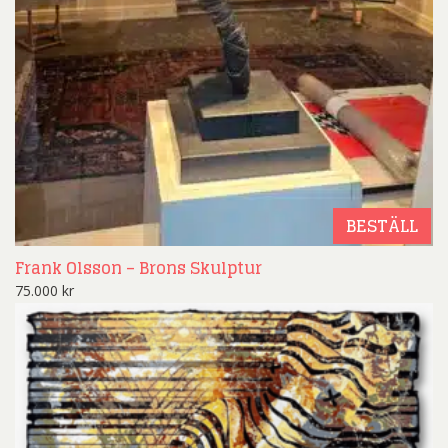
BESTÄLL
Frank Olsson – Brons Skulptur
75.000
kr