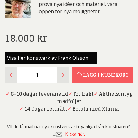
prova nya idéer och materiel, vara
öppen för nya möjligheter.
18.000
kr
Visa fler konstverk av Frank Olsson →
Frank
LÄGG I KUNDKORG
Olsson
-
Bella
✓
6-10 dagar leveranstid
✓
Fri frakt
✓
Äkthetsintyg
Donna
medföljer
för
✓
14 dagar returätt
✓
Betala med Klarna
terass
och
Vill du få mail när nya konstverk är tillgänliga från konstnären?
trädgård
Klicka här.
|