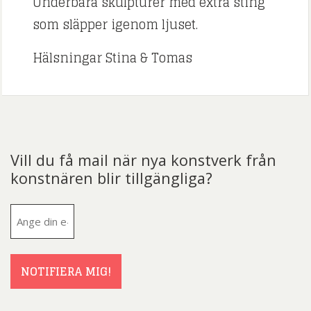
Underbara skulpturer med extra sting
som släpper igenom ljuset.
Hälsningar Stina & Tomas
Vill du få mail när nya konstverk från
konstnären blir tillgängliga?
E-
post
(Obligatoriskt)
NOTIFIERA MIG!