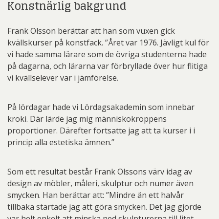
Konstnärlig bakgrund
Frank Olsson berättar att han som vuxen gick
kvällskurser på konstfack. ”Året var 1976. Jävligt kul för
vi hade samma lärare som de övriga studenterna hade
på dagarna, och lärarna var förbryllade över hur flitiga
vi kvällselever var i jämförelse.
På lördagar hade vi Lördagsakademin som innebar
kroki. Där lärde jag mig människokroppens
proportioner. Därefter fortsatte jag att ta kurser i i
princip alla estetiska ämnen.”
Som ett resultat består Frank Olssons värv idag av
design av möbler, måleri, skulptur och numer även
smycken. Han berättar att: ”Mindre än ett halvår
tillbaka startade jag att göra smycken. Det jag gjorde
var helt enkelt att minska ned skulpturerna till litet