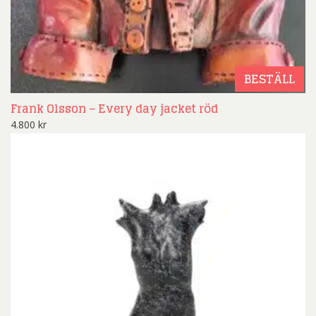
BESTÄLL
Frank Olsson – Every day jacket röd
4.800
kr