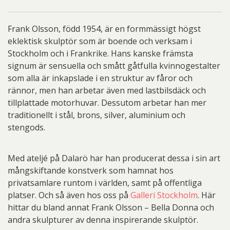
Klicka
för
Frank Olsson, född 1954, är en formmässigt högst
att
eklektisk skulptör som är boende och verksam i
se
Stockholm och i Frankrike. Hans kanske främsta
skulptur
signum är sensuella och smått gåtfulla kvinnogestalter
i
som alla är inkapslade i en struktur av fåror och
360°
rännor, men han arbetar även med lastbilsdäck och
mängd
tillplattade motorhuvar. Dessutom arbetar han mer
traditionellt i stål, brons, silver, aluminium och
stengods.
Med ateljé på Dalarö har han producerat dessa i sin art
mångskiftande konstverk som hamnat hos
privatsamlare runtom i världen, samt på offentliga
platser. Och så även hos oss på
Galleri Stockholm
. Här
hittar du bland annat Frank Olsson – Bella Donna och
andra skulpturer av denna inspirerande skulptör.