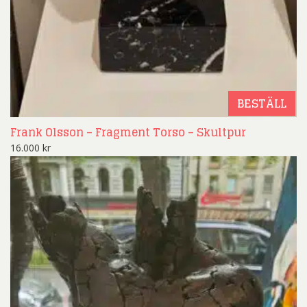
BESTÄLL
Frank Olsson – Fragment Torso – Skultpur
16.000
kr