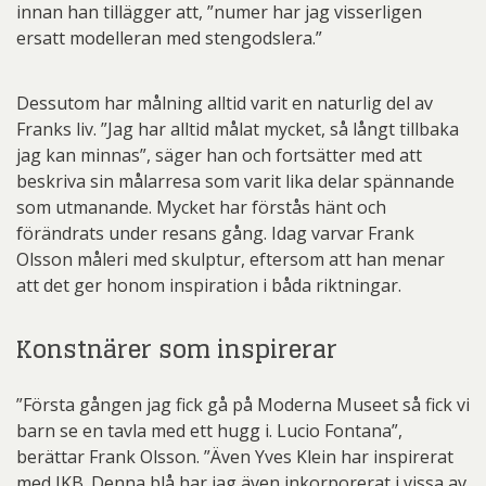
innan han tillägger att, ”numer har jag visserligen
ersatt modelleran med stengodslera.”
Dessutom har målning alltid varit en naturlig del av
Franks liv. ”Jag har alltid målat mycket, så långt tillbaka
jag kan minnas”, säger han och fortsätter med att
beskriva sin målarresa som varit lika delar spännande
som utmanande. Mycket har förstås hänt och
förändrats under resans gång. Idag varvar Frank
Olsson måleri med skulptur, eftersom att han menar
att det ger honom inspiration i båda riktningar.
Konstnärer som inspirerar
”Första gången jag fick gå på Moderna Museet så fick vi
barn se en tavla med ett hugg i. Lucio Fontana”,
berättar Frank Olsson. ”Även Yves Klein har inspirerat
med IKB. Denna blå har jag även inkorporerat i vissa av