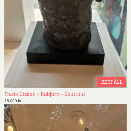
BESTÄLL
Frank Olsson – Rubjörn – Skultpur
18.000
kr