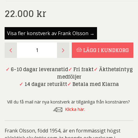
22.000
kr
Visa fler konstverk av Frank Olsson →
Frank
LÄGG I KUNDKORG
Olsson
-
Blue
✓
6-10 dagar leveranstid
✓
Fri frakt
✓
Äkthetsintyg
passion
medföljer
mängd
✓
14 dagar returätt
✓
Betala med Klarna
Vill du få mail när nya konstverk är tillgänliga från konstnären?
Klicka här.
Frank Olsson, född 1954, är en formmässigt högst
eklektisk skulptör som är boende och verksam i