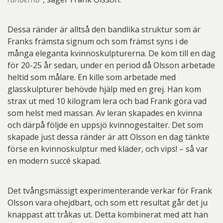
Dessa ränder är alltså den bandlika struktur som är
Franks främsta signum och som främst syns i de
många eleganta kvinnoskulpturerna. De kom till en dag
för 20-25 år sedan, under en period då Olsson arbetade
heltid som målare. En kille som arbetade med
glasskulpturer behövde hjälp med en grej. Han kom
strax ut med 10 kilogram lera och bad Frank göra vad
som helst med massan. Av leran skapades en kvinna
och därpå följde en uppsjö kvinnogestalter. Det som
skapade just dessa ränder är att Olsson en dag tänkte
förse en kvinnoskulptur med kläder, och vips! – så var
en modern succé skapad.
Det tvångsmässigt experimenterande verkar för Frank
Olsson vara ohejdbart, och som ett resultat går det ju
knappast att tråkas ut. Detta kombinerat med att han