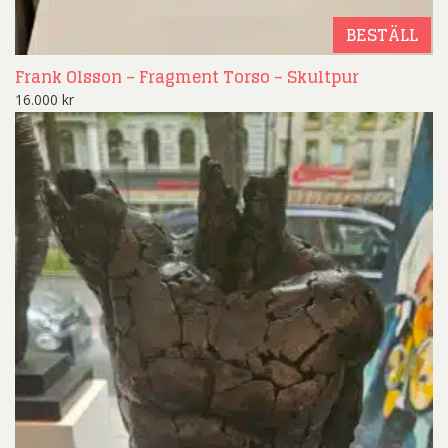
BESTÄLL
Frank Olsson – Fragment Torso – Skultpur
16.000
kr