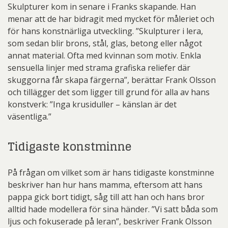
Skulpturer kom in senare i Franks skapande. Han
menar att de har bidragit med mycket för måleriet och
för hans konstnärliga utveckling. ”Skulpturer i lera,
som sedan blir brons, stål, glas, betong eller något
annat material. Ofta med kvinnan som motiv. Enkla
sensuella linjer med strama grafiska reliefer där
skuggorna får skapa färgerna”, berättar Frank Olsson
och tillägger det som ligger till grund för alla av hans
konstverk: ”Inga krusiduller – känslan är det
väsentliga.”
Tidigaste konstminne
På frågan om vilket som är hans tidigaste konstminne
beskriver han hur hans mamma, eftersom att hans
pappa gick bort tidigt, såg till att han och hans bror
alltid hade modellera för sina händer. ”Vi satt båda som
ljus och fokuserade på leran”, beskriver Frank Olsson