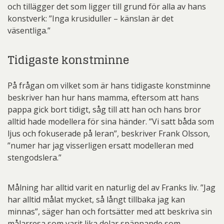
och tillägger det som ligger till grund för alla av hans
konstverk: ”Inga krusiduller – känslan är det
väsentliga.”
Tidigaste konstminne
På frågan om vilket som är hans tidigaste konstminne
beskriver han hur hans mamma, eftersom att hans
pappa gick bort tidigt, såg till att han och hans bror
alltid hade modellera för sina händer. ”Vi satt båda som
ljus och fokuserade på leran”, beskriver Frank Olsson,
”numer har jag visserligen ersatt modelleran med
stengodslera.”
Målning har alltid varit en naturlig del av Franks liv. ”Jag
har alltid målat mycket, så långt tillbaka jag kan
minnas”, säger han och fortsätter med att beskriva sin
målarresa som varit lika delar spännande som