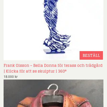
BESTÄLL
Frank Olsson – Bella Donna för terass och trädgård
| Klicka för att se skulptur i 360°
18.000
kr