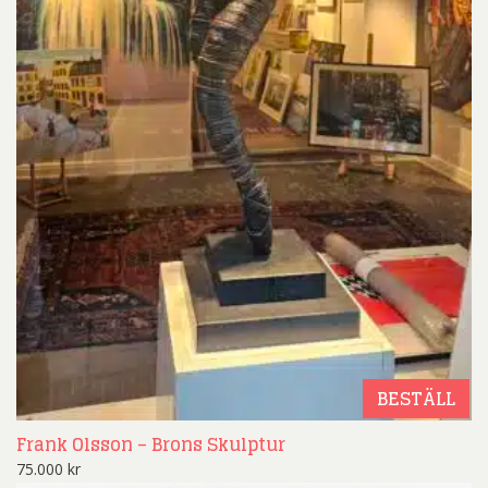
BESTÄLL
Frank Olsson – Brons Skulptur
75.000
kr