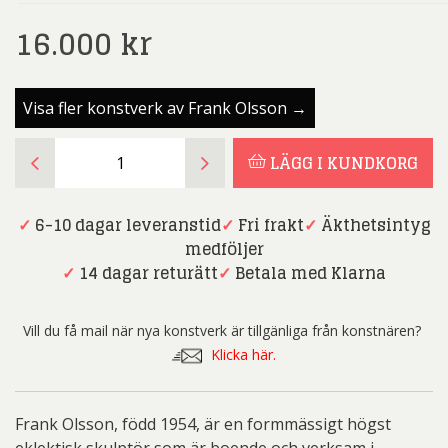
16.000
kr
Visa fler konstverk av Frank Olsson →
Frank
LÄGG I KUNDKORG
Olsson
-
Lea
✓
6-10 dagar leveranstid
✓
Fri frakt
✓
Äkthetsintyg
|
medföljer
Klicka
✓
14 dagar returätt
✓
Betala med Klarna
för
att
Vill du få mail när nya konstverk är tillgänliga från konstnären?
se
Klicka här.
skulptur
i
360°
Frank Olsson, född 1954, är en formmässigt högst
mängd
eklektisk skulptör som är boende och verksam i