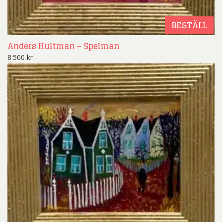
BESTÄLL
Anders Hultman – Spelman
8.500
kr