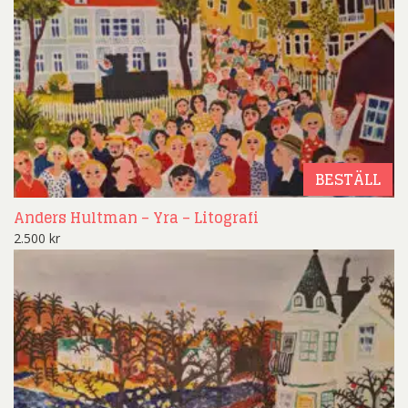
BESTÄLL
Anders Hultman – Yra – Litografi
2.500
kr