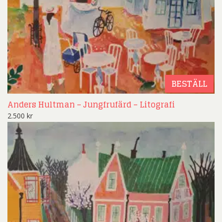
BESTÄLL
Anders Hultman – Jungfrufärd – Litografi
2.500
kr