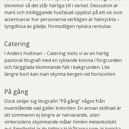
blommor så det står härliga till i verket. Dessutom är
mark och intilliggande husfasad upplöst på ett vis som
accentuerar hur personerna verkligen är hänryckta –
tyngdlösa av glädje, förmodligen nykära rentutav.
Catering
I Anders Hultman – Catering möts vi av en härlig
pastoral litografi med en cyklande kvinna i förgrunden
och färgglada blommande fält i bakgrunden. Lite
längre bort kan man skymta bergen vid horisonten.
På gång
Dock skiljer sig litografin ”På gång” något från
ovanstående vad gäller koloriten. En annan skillnad är
att sommaren ej längre är närvarande, utan
vintersolens skymmande målar himlen melankoliskt
gul. Emellertid är de tidlösa träkåkarna som är typiska