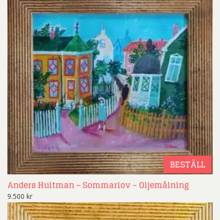
BESTÄLL
Anders Hultman – Sommarlov – Oljemålning
9.500
kr