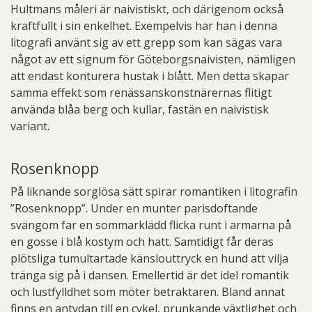
Hultmans måleri är naivistiskt, och därigenom också
kraftfullt i sin enkelhet. Exempelvis har han i denna
litografi använt sig av ett grepp som kan sägas vara
något av ett signum för Göteborgsnaivisten, nämligen
att endast konturera hustak i blått. Men detta skapar
samma effekt som renässanskonstnärernas flitigt
använda blåa berg och kullar, fastän en naivistisk
variant.
Rosenknopp
På liknande sorglösa sätt spirar romantiken i litografin
”Rosenknopp”. Under en munter parisdoftande
svängom far en sommarklädd flicka runt i armarna på
en gosse i blå kostym och hatt. Samtidigt får deras
plötsliga tumultartade känslouttryck en hund att vilja
tränga sig på i dansen. Emellertid är det idel romantik
och lustfylldhet som möter betraktaren. Bland annat
finns en antydan till en cykel, prunkande växtlighet och