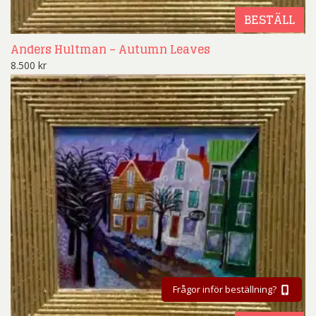
BESTÄLL
Anders Hultman – Autumn Leaves
8.500
kr
Frågor inför beställning?