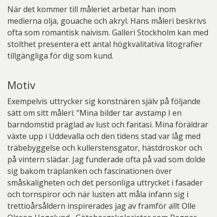
När det kommer till måleriet arbetar han inom
medierna olja, gouache och akryl. Hans måleri beskrivs
ofta som romantisk naivism. Galleri Stockholm kan med
stolthet presentera ett antal högkvalitativa litografier
tillgängliga för dig som kund.
Motiv
Exempelvis uttrycker sig konstnären själv på följande
sätt om sitt måleri: ”Mina bilder tar avstamp I en
barndomstid präglad av lust och fantasi. Mina föräldrar
växte upp i Uddevalla och den tidens stad var låg med
träbebyggelse och kullerstensgator, hästdroskor och
på vintern slädar. Jag funderade ofta på vad som dolde
sig bakom träplanken och fascinationen över
småskaligheten och det personliga uttrycket i fasader
och tornspiror och när lusten att måla infann sig i
trettioårsåldern inspirerades jag av framför allt Olle