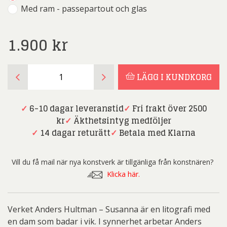
Med ram - passepartout och glas
1.900
kr
Anders
LÄGG I KUNDKORG
Hultman
-
Susanna
✓
6-10 dagar leveranstid
✓
Fri frakt över 2500
mängd
kr
✓
Äkthetsintyg medföljer
✓
14 dagar returätt
✓
Betala med Klarna
Vill du få mail när nya konstverk är tillgänliga från konstnären?
Klicka här.
Verket Anders Hultman – Susanna är en litografi med
en dam som badar i vik. I synnerhet arbetar Anders