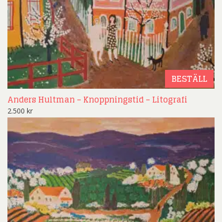
BESTÄLL
Anders Hultman – Knoppningstid – Litografi
2.500
kr