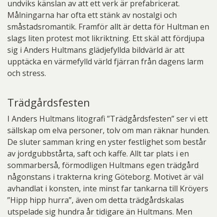
undviks känslan av att ett verk är prefabricerat.
Målningarna har ofta ett stänk av nostalgi och
småstadsromantik. Framför allt är detta för Hultman en
slags liten protest mot likriktning. Ett skäl att fördjupa
sig i Anders Hultmans glädjefyllda bildvärld är att
upptäcka en värmefylld värld fjärran från dagens larm
och stress.
Trädgårdsfesten
I Anders Hultmans litografi ”Trädgårdsfesten” ser vi ett
sällskap om elva personer, tolv om man räknar hunden.
De sluter samman kring en yster festlighet som består
av jordgubbstårta, saft och kaffe. Allt tar plats i en
sommarberså, förmodligen Hultmans egen trädgård
någonstans i trakterna kring Göteborg. Motivet är väl
avhandlat i konsten, inte minst far tankarna till Kröyers
”Hipp hipp hurra”, även om detta trädgårdskalas
utspelade sig hundra år tidigare än Hultmans. Men