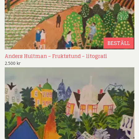
BESTÄLL
Anders Hultman – Fruktstund – litografi
2.500
kr