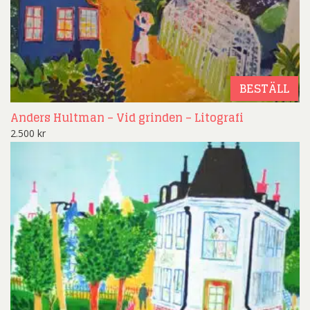
BESTÄLL
Anders Hultman – Vid grinden – Litografi
2.500
kr