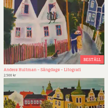
BESTÄLL
Anders Hultman – Sängdags – Litografi
2.500
kr