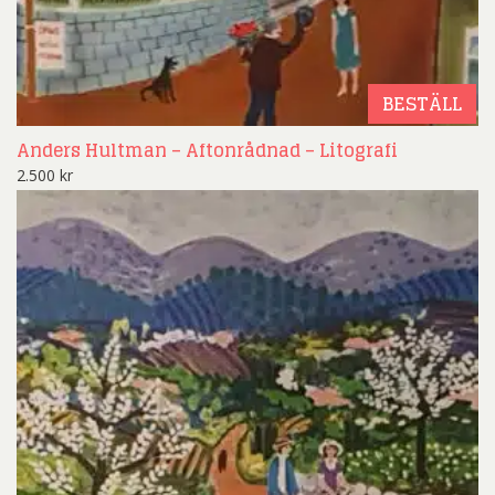
BESTÄLL
Anders Hultman – Aftonrådnad – Litografi
2.500
kr