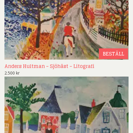
BESTÄLL
Anders Hultman – Sjöhäst – Litografi
2.500
kr