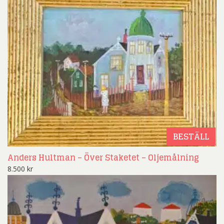
BESTÄLL
Anders Hultman – Över Staketet – Oljemålning
8.500
kr