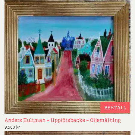
BESTÄLL
Anders Hultman – Uppförsbacke – Oljemålning
9.500
kr