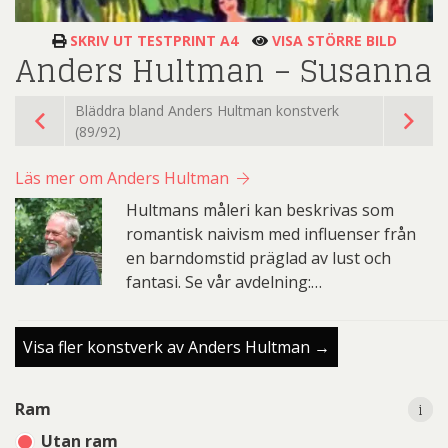
SKRIV UT TESTPRINT A4
VISA STÖRRE BILD
Anders Hultman – Susanna
Bläddra bland Anders Hultman konstverk
(89/92)
Läs mer om Anders Hultman
Hultmans måleri kan beskrivas som
romantisk naivism med influenser från
en barndomstid präglad av lust och
fantasi. Se vår avdelning:…
Visa fler konstverk av Anders Hultman →
i
i
Ram
Utan ram