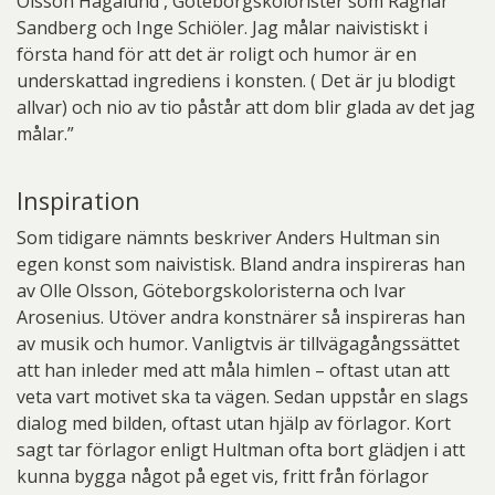
Olsson Hagalund , Göteborgskolorister som Ragnar
Sandberg och Inge Schiöler. Jag målar naivistiskt i
första hand för att det är roligt och humor är en
underskattad ingrediens i konsten. ( Det är ju blodigt
allvar) och nio av tio påstår att dom blir glada av det jag
målar.”
Inspiration
Som tidigare nämnts beskriver Anders Hultman sin
egen konst som naivistisk. Bland andra inspireras han
av Olle Olsson, Göteborgskoloristerna och Ivar
Arosenius. Utöver andra konstnärer så inspireras han
av musik och humor. Vanligtvis är tillvägagångssättet
att han inleder med att måla himlen – oftast utan att
veta vart motivet ska ta vägen. Sedan uppstår en slags
dialog med bilden, oftast utan hjälp av förlagor. Kort
sagt tar förlagor enligt Hultman ofta bort glädjen i att
kunna bygga något på eget vis, fritt från förlagor