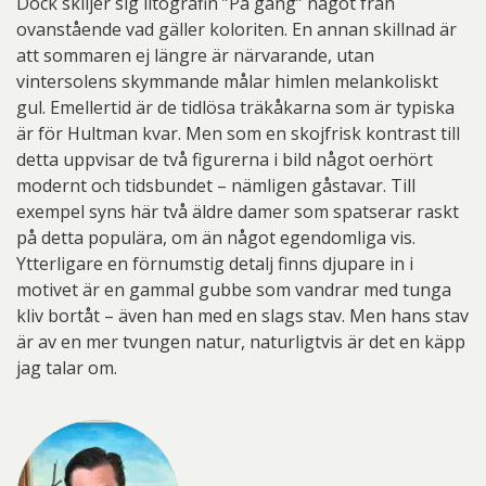
Dock skiljer sig litografin ”På gång” något från
ovanstående vad gäller koloriten. En annan skillnad är
att sommaren ej längre är närvarande, utan
vintersolens skymmande målar himlen melankoliskt
gul. Emellertid är de tidlösa träkåkarna som är typiska
är för Hultman kvar. Men som en skojfrisk kontrast till
detta uppvisar de två figurerna i bild något oerhört
modernt och tidsbundet – nämligen gåstavar. Till
exempel syns här två äldre damer som spatserar raskt
på detta populära, om än något egendomliga vis.
Ytterligare en förnumstig detalj finns djupare in i
motivet är en gammal gubbe som vandrar med tunga
kliv bortåt – även han med en slags stav. Men hans stav
är av en mer tvungen natur, naturligtvis är det en käpp
jag talar om.