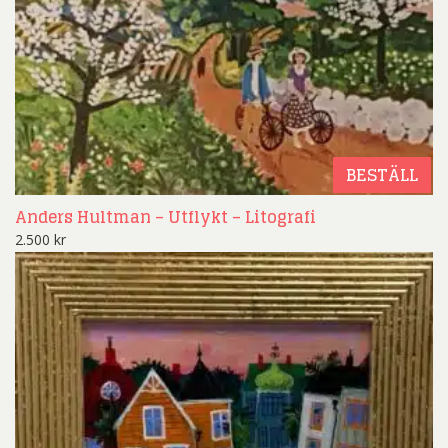
BESTÄLL
Anders Hultman – Utflykt – Litografi
2.500
kr