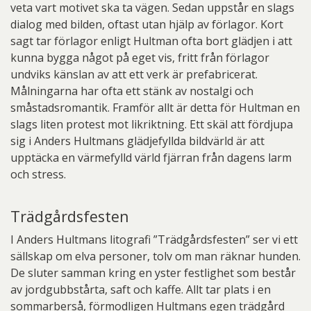
veta vart motivet ska ta vägen. Sedan uppstår en slags
dialog med bilden, oftast utan hjälp av förlagor. Kort
sagt tar förlagor enligt Hultman ofta bort glädjen i att
kunna bygga något på eget vis, fritt från förlagor
undviks känslan av att ett verk är prefabricerat.
Målningarna har ofta ett stänk av nostalgi och
småstadsromantik. Framför allt är detta för Hultman en
slags liten protest mot likriktning. Ett skäl att fördjupa
sig i Anders Hultmans glädjefyllda bildvärld är att
upptäcka en värmefylld värld fjärran från dagens larm
och stress.
Trädgårdsfesten
I Anders Hultmans litografi ”Trädgårdsfesten” ser vi ett
sällskap om elva personer, tolv om man räknar hunden.
De sluter samman kring en yster festlighet som består
av jordgubbstårta, saft och kaffe. Allt tar plats i en
sommarberså, förmodligen Hultmans egen trädgård