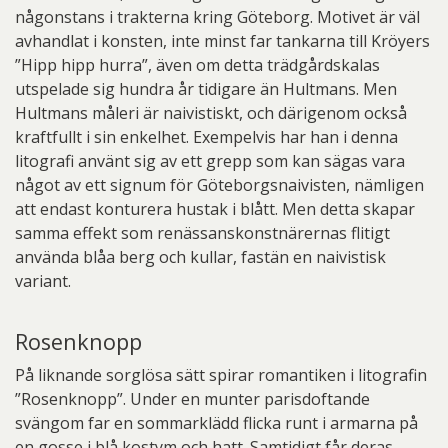
någonstans i trakterna kring Göteborg. Motivet är väl
avhandlat i konsten, inte minst far tankarna till Kröyers
”Hipp hipp hurra”, även om detta trädgårdskalas
utspelade sig hundra år tidigare än Hultmans. Men
Hultmans måleri är naivistiskt, och därigenom också
kraftfullt i sin enkelhet. Exempelvis har han i denna
litografi använt sig av ett grepp som kan sägas vara
något av ett signum för Göteborgsnaivisten, nämligen
att endast konturera hustak i blått. Men detta skapar
samma effekt som renässanskonstnärernas flitigt
använda blåa berg och kullar, fastän en naivistisk
variant.
Rosenknopp
På liknande sorglösa sätt spirar romantiken i litografin
”Rosenknopp”. Under en munter parisdoftande
svängom far en sommarklädd flicka runt i armarna på
en gosse i blå kostym och hatt. Samtidigt får deras