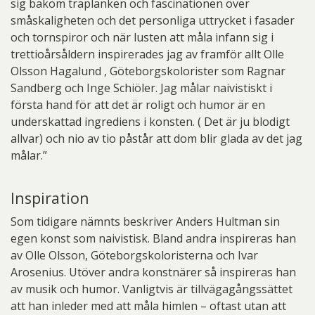
sig bakom träplanken och fascinationen över
småskaligheten och det personliga uttrycket i fasader
och tornspiror och när lusten att måla infann sig i
trettioårsåldern inspirerades jag av framför allt Olle
Olsson Hagalund , Göteborgskolorister som Ragnar
Sandberg och Inge Schiöler. Jag målar naivistiskt i
första hand för att det är roligt och humor är en
underskattad ingrediens i konsten. ( Det är ju blodigt
allvar) och nio av tio påstår att dom blir glada av det jag
målar.”
Inspiration
Som tidigare nämnts beskriver Anders Hultman sin
egen konst som naivistisk. Bland andra inspireras han
av Olle Olsson, Göteborgskoloristerna och Ivar
Arosenius. Utöver andra konstnärer så inspireras han
av musik och humor. Vanligtvis är tillvägagångssättet
att han inleder med att måla himlen – oftast utan att