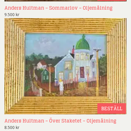
Anders Hultman – Sommarlov – Oljemålning
9.500
kr
BESTÄLL
Anders Hultman – Över Staketet – Oljemålning
8.500
kr