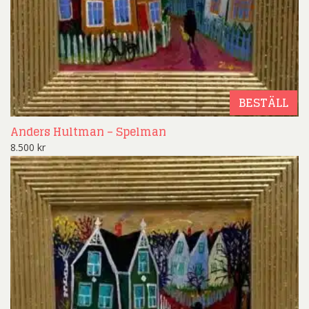
BESTÄLL
Anders Hultman – Spelman
8.500
kr