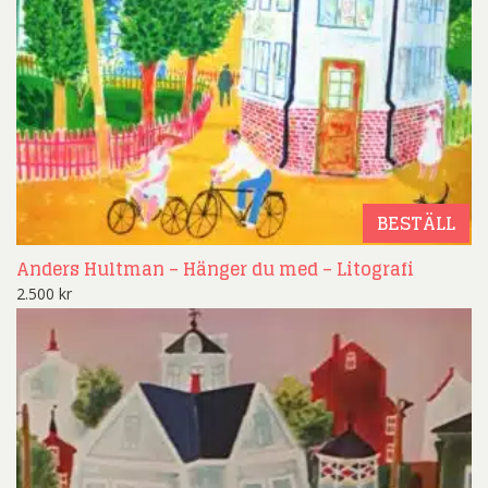
BESTÄLL
Anders Hultman – Hänger du med – Litografi
2.500
kr