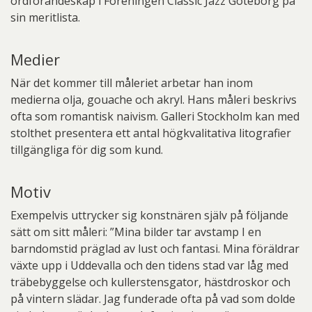
ordförandeskap i Föreningen Classic Jazz Göteborg på
sin meritlista.
Medier
När det kommer till måleriet arbetar han inom
medierna olja, gouache och akryl. Hans måleri beskrivs
ofta som romantisk naivism. Galleri Stockholm kan med
stolthet presentera ett antal högkvalitativa litografier
tillgängliga för dig som kund.
Motiv
Exempelvis uttrycker sig konstnären själv på följande
sätt om sitt måleri: ”Mina bilder tar avstamp I en
barndomstid präglad av lust och fantasi. Mina föräldrar
växte upp i Uddevalla och den tidens stad var låg med
träbebyggelse och kullerstensgator, hästdroskor och
på vintern slädar. Jag funderade ofta på vad som dolde