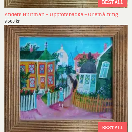
BESTÄLL
Anders Hultman – Uppförsbacke – Oljemålning
9.500
kr
BESTÄLL