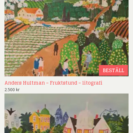
BESTÄLL
Anders Hultman – Fruktstund – litografi
2.500
kr