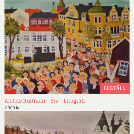
BESTÄLL
Anders Hultman – Yra – Litografi
2.500
kr