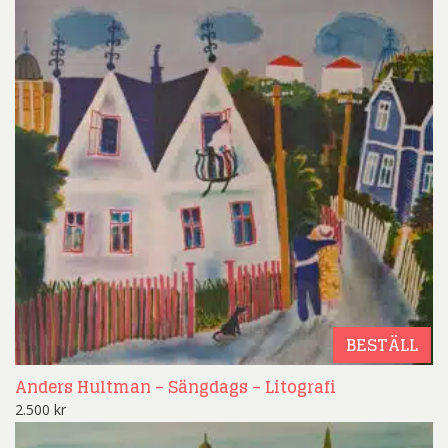
BESTÄLL
Anders Hultman – Sängdags – Litografi
2.500
kr