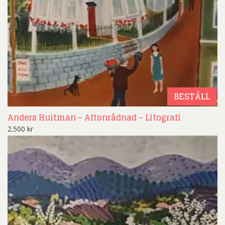
BESTÄLL
Anders Hultman – Aftonrådnad – Litografi
2.500
kr