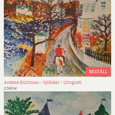
BESTÄLL
Anders Hultman – Sjöhäst – Litografi
2.500
kr