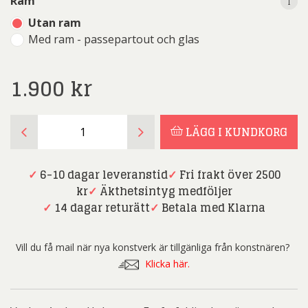
i
i
Ram
Utan ram
Med ram - passepartout och glas
1.900
kr
Anders
LÄGG I KUNDKORG
Hultman
-
Ett
✓
6-10 dagar leveranstid
✓
Fri frakt över 2500
fyrfaldigt
kr
✓
Äkthetsintyg medföljer
leve
✓
14 dagar returätt
✓
Betala med Klarna
mängd
Vill du få mail när nya konstverk är tillgänliga från konstnären?
Klicka här.