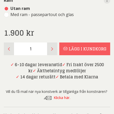
i
i
Ram
Utan ram
Med ram - passepartout och glas
1.900
kr
Anders
LÄGG I KUNDKORG
Hultman
-
Konstapeln
✓
6-10 dagar leveranstid
✓
Fri frakt över 2500
mängd
kr
✓
Äkthetsintyg medföljer
✓
14 dagar returätt
✓
Betala med Klarna
Vill du få mail när nya konstverk är tillgänliga från konstnären?
Klicka här.