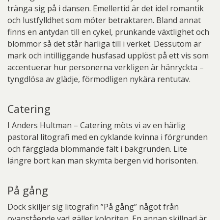
tränga sig på i dansen. Emellertid är det idel romantik
och lustfylldhet som möter betraktaren. Bland annat
finns en antydan till en cykel, prunkande växtlighet och
blommor så det står härliga till i verket. Dessutom är
mark och intilliggande husfasad upplöst på ett vis som
accentuerar hur personerna verkligen är hänryckta –
tyngdlösa av glädje, förmodligen nykära rentutav.
Catering
I Anders Hultman – Catering möts vi av en härlig
pastoral litografi med en cyklande kvinna i förgrunden
och färgglada blommande fält i bakgrunden. Lite
längre bort kan man skymta bergen vid horisonten.
På gång
Dock skiljer sig litografin ”På gång” något från
ovanstående vad gäller koloriten. En annan skillnad är