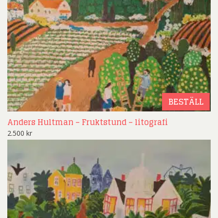
BESTÄLL
Anders Hultman – Fruktstund – litografi
2.500
kr