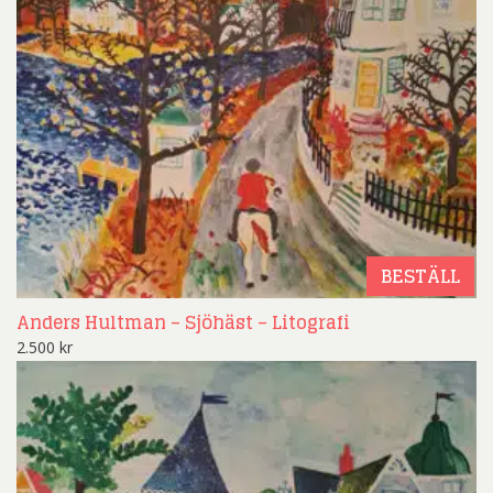
BESTÄLL
Anders Hultman – Sjöhäst – Litografi
2.500
kr