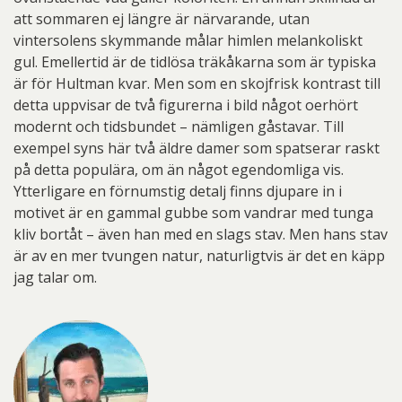
att sommaren ej längre är närvarande, utan
vintersolens skymmande målar himlen melankoliskt
gul. Emellertid är de tidlösa träkåkarna som är typiska
är för Hultman kvar. Men som en skojfrisk kontrast till
detta uppvisar de två figurerna i bild något oerhört
modernt och tidsbundet – nämligen gåstavar. Till
exempel syns här två äldre damer som spatserar raskt
på detta populära, om än något egendomliga vis.
Ytterligare en förnumstig detalj finns djupare in i
motivet är en gammal gubbe som vandrar med tunga
kliv bortåt – även han med en slags stav. Men hans stav
är av en mer tvungen natur, naturligtvis är det en käpp
jag talar om.