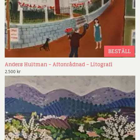
BESTÄLL
Anders Hultman – Aftonrådnad – Litografi
2.500
kr