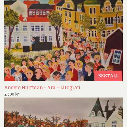
BESTÄLL
Anders Hultman – Yra – Litografi
2.500
kr