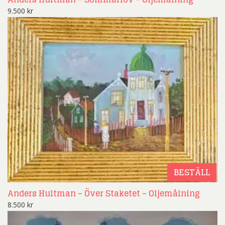
9.500
kr
BESTÄLL
Anders Hultman – Över Staketet – Oljemålning
8.500
kr