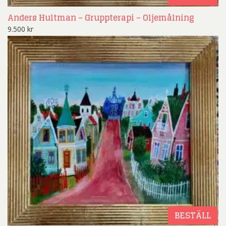
Anders Hultman – Gruppterapi – Oljemålning
9.500
kr
BESTÄLL