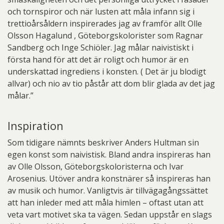
och tornspiror och när lusten att måla infann sig i
trettioårsåldern inspirerades jag av framför allt Olle
Olsson Hagalund , Göteborgskolorister som Ragnar
Sandberg och Inge Schiöler. Jag målar naivistiskt i
första hand för att det är roligt och humor är en
underskattad ingrediens i konsten. ( Det är ju blodigt
allvar) och nio av tio påstår att dom blir glada av det jag
målar.”
Inspiration
Som tidigare nämnts beskriver Anders Hultman sin
egen konst som naivistisk. Bland andra inspireras han
av Olle Olsson, Göteborgskoloristerna och Ivar
Arosenius. Utöver andra konstnärer så inspireras han
av musik och humor. Vanligtvis är tillvägagångssättet
att han inleder med att måla himlen – oftast utan att
veta vart motivet ska ta vägen. Sedan uppstår en slags