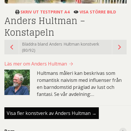
SKRIV UT TESTPRINT A4
VISA STÖRRE BILD
Anders Hultman –
Konstapeln
Bläddra bland Anders Hultman konstverk
(80/92)
Läs mer om Anders Hultman
Hultmans måleri kan beskrivas som
romantisk naivism med influenser från
en barndomstid präglad av lust och
fantasi. Se vår avdelning:…
Visa fler konstverk av Anders Hultman →