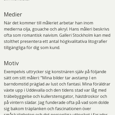
Medier
När det kommer till måleriet arbetar han inom
medierna olja, gouache och akryl. Hans måleri beskrivs
ofta som romantisk naivism. Galleri Stockholm kan med
stolthet presentera ett antal högkvalitativa litografier
tillgängliga för dig som kund.
Motiv
Exempelvis uttrycker sig konstnären själv på följande
sätt om sitt måleri: ”Mina bilder tar avstamp I en
barndomstid präglad av lust och fantasi. Mina föräldrar
växte upp i Uddevalla och den tidens stad var låg med
träbebyggelse och kullerstensgator, hästdroskor och
på vintern slädar. Jag funderade ofta på vad som dolde
sig bakom träplanken och fascinationen över
småskaligheten och det personliga uttrycket i fasader