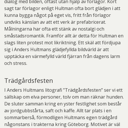
dialog med bilden, oftast utan hjälp av förlagor. Kort
sagt tar förlagor enligt Hultman ofta bort glädjen i att
kunna bygga något på eget vis, fritt från förlagor
undviks känslan av att ett verk är prefabricerat.
Målningarna har ofta ett stänk av nostalgi och
småstadsromantik. Framför allt är detta för Hultman en
slags liten protest mot likriktning. Ett skäl att fördjupa
sig i Anders Hultmans glädjefyllda bildvärld är att
upptäcka en värmefylld värld fjärran från dagens larm
och stress.
Trädgårdsfesten
I Anders Hultmans litografi ”Trädgårdsfesten” ser vi ett
sällskap om elva personer, tolv om man räknar hunden.
De sluter samman kring en yster festlighet som består
av jordgubbstårta, saft och kaffe. Allt tar plats i en
sommarberså, förmodligen Hultmans egen trädgård
någonstans i trakterna kring Göteborg. Motivet är väl