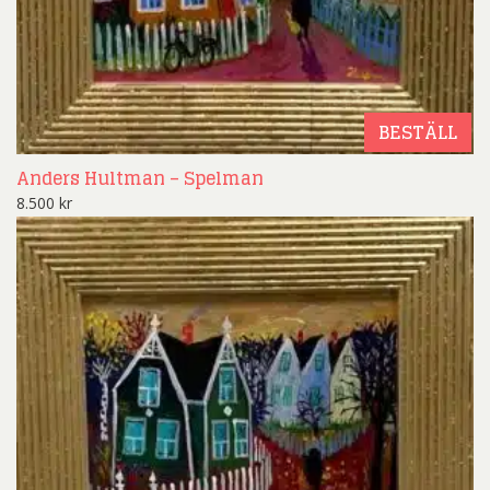
BESTÄLL
Anders Hultman – Spelman
8.500
kr