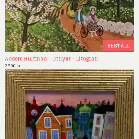
BESTÄLL
Anders Hultman – Utflykt – Litografi
2.500
kr