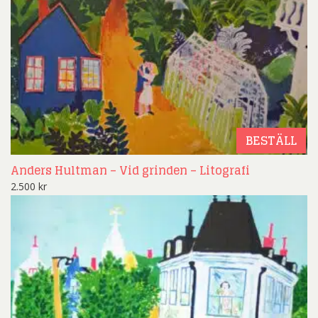
BESTÄLL
Anders Hultman – Vid grinden – Litografi
2.500
kr