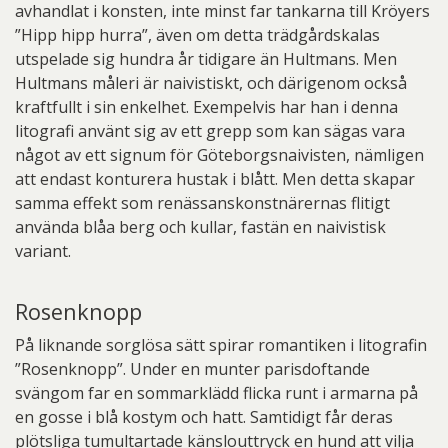
avhandlat i konsten, inte minst far tankarna till Kröyers
”Hipp hipp hurra”, även om detta trädgårdskalas
utspelade sig hundra år tidigare än Hultmans. Men
Hultmans måleri är naivistiskt, och därigenom också
kraftfullt i sin enkelhet. Exempelvis har han i denna
litografi använt sig av ett grepp som kan sägas vara
något av ett signum för Göteborgsnaivisten, nämligen
att endast konturera hustak i blått. Men detta skapar
samma effekt som renässanskonstnärernas flitigt
använda blåa berg och kullar, fastän en naivistisk
variant.
Rosenknopp
På liknande sorglösa sätt spirar romantiken i litografin
”Rosenknopp”. Under en munter parisdoftande
svängom far en sommarklädd flicka runt i armarna på
en gosse i blå kostym och hatt. Samtidigt får deras
plötsliga tumultartade känslouttryck en hund att vilja