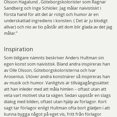
Olsson Hagalund , Göteborgskolorister som Ragnar
Sandberg och Inge Schiöler. Jag målar naivistiskt i
första hand för att det är roligt och humor är en
underskattad ingrediens i konsten. ( Det är ju blodigt
allvar) och nio av tio påstår att dom blir glada av det jag
målar.”
Inspiration
Som tidigare nämnts beskriver Anders Hultman sin
egen konst som naivistisk. Bland andra inspireras han
av Olle Olsson, Göteborgskoloristerna och Ivar
Arosenius. Utöver andra konstnärer så inspireras han
av musik och humor. Vanligtvis är tillvägagångssättet
att han inleder med att måla himlen – oftast utan att
veta vart motivet ska ta vägen. Sedan uppstår en slags
dialog med bilden, oftast utan hjälp av förlagor. Kort
sagt tar förlagor enligt Hultman ofta bort glädjen i att
kunna bygga något på eget vis, fritt från förlagor