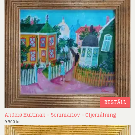
BESTÄLL
Anders Hultman – Sommarlov – Oljemålning
9.500
kr