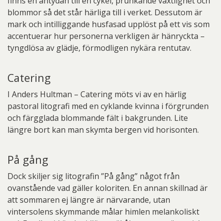
finns en antydan till en cykel, prunkande växtlighet och
blommor så det står härliga till i verket. Dessutom är
mark och intilliggande husfasad upplöst på ett vis som
accentuerar hur personerna verkligen är hänryckta –
tyngdlösa av glädje, förmodligen nykära rentutav.
Catering
I Anders Hultman – Catering möts vi av en härlig
pastoral litografi med en cyklande kvinna i förgrunden
och färgglada blommande fält i bakgrunden. Lite
längre bort kan man skymta bergen vid horisonten.
På gång
Dock skiljer sig litografin ”På gång” något från
ovanstående vad gäller koloriten. En annan skillnad är
att sommaren ej längre är närvarande, utan
vintersolens skymmande målar himlen melankoliskt