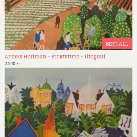
BESTÄLL
Anders Hultman – Fruktstund – litografi
2.500
kr