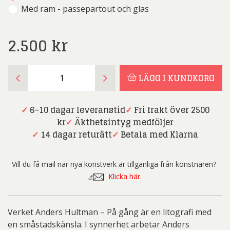
Med ram - passepartout och glas
2.500
kr
Anders
LÄGG I KUNDKORG
Hultman
-
På
✓
6-10 dagar leveranstid
✓
Fri frakt över 2500
gång
kr
✓
Äkthetsintyg medföljer
mängd
✓
14 dagar returätt
✓
Betala med Klarna
Vill du få mail när nya konstverk är tillgänliga från konstnären?
Klicka här.
Verket Anders Hultman – På gång är en litografi med
en småstadskänsla. I synnerhet arbetar Anders