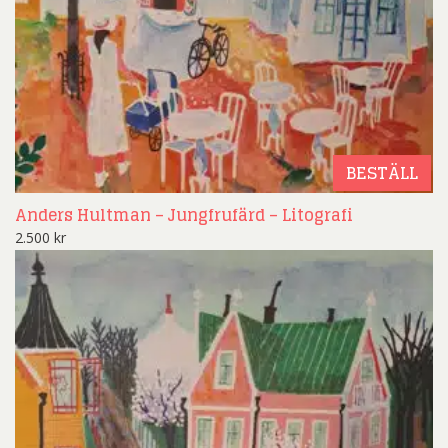
BESTÄLL
Anders Hultman – Jungfrufärd – Litografi
2.500
kr