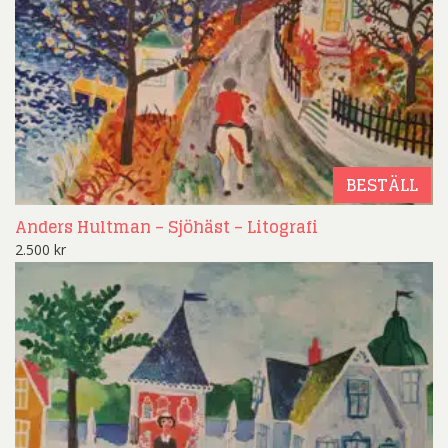
BESTÄLL
Anders Hultman – Sjöhäst – Litografi
2.500
kr