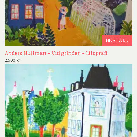
BESTÄLL
Anders Hultman – Vid grinden – Litografi
2.500
kr