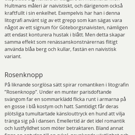
Hultmans måleri är naivistiskt, och därigenom också
kraftfullt i sin enkelhet. Exempelvis har han i denna
litografi använt sig av ett grepp som kan sägas vara
något av ett signum för Göteborgsnaivisten, nämligen
att endast konturera hustak i blått. Men detta skapar
samma effekt som renässanskonstnärernas flitigt
använda blåa berg och kullar, fastän en naivistisk
variant.
Rosenknopp
På liknande sorglösa sätt spirar romantiken i litografin
”Rosenknopp”. Under en munter parisdoftande
svängom far en sommarklädd flicka runt i armarna på
en gosse i blå kostym och hatt. Samtidigt får deras
plötsliga tumultartade känslouttryck en hund att vilja
tränga sig på i dansen. Emellertid är det idel romantik
och lustfylldhet som möter betraktaren. Bland annat