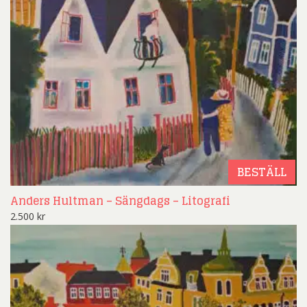
BESTÄLL
Anders Hultman – Sängdags – Litografi
2.500
kr