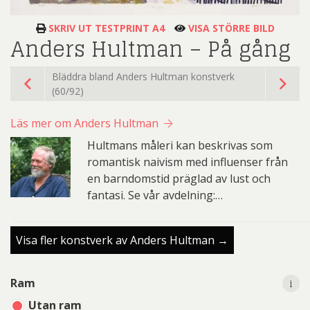
SKRIV UT TESTPRINT A4
VISA STÖRRE BILD
Anders Hultman – På gång
Bläddra bland Anders Hultman konstverk
(60/92)
Läs mer om Anders Hultman
Hultmans måleri kan beskrivas som
romantisk naivism med influenser från
en barndomstid präglad av lust och
fantasi. Se vår avdelning:…
Visa fler konstverk av Anders Hultman →
i
i
Ram
Utan ram