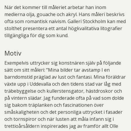
När det kommer till måleriet arbetar han inom
medierna olja, gouache och akryl. Hans måleri beskrivs
ofta som romantisk naivism. Galleri Stockholm kan med
stolthet presentera ett antal högkvalitativa litografier
tillgängliga för dig som kund.
Motiv
Exempelvis uttrycker sig konstnären själv på följande
sätt om sitt måleri: ”Mina bilder tar avstamp I en
barndomstid präglad av lust och fantasi. Mina föräldrar
växte upp i Uddevalla och den tidens stad var låg med
träbebyggelse och kullerstensgator, hästdroskor och
på vintern slädar. Jag funderade ofta på vad som dolde
sig bakom träplanken och fascinationen över
småskaligheten och det personliga uttrycket i fasader
och tornspiror och när lusten att måla infann sig i
trettioårsåldern inspirerades jag av framför allt Olle