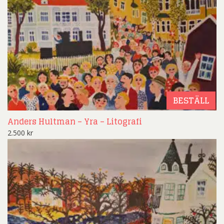
BESTÄLL
Anders Hultman – Yra – Litografi
2.500
kr