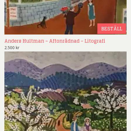
BESTÄLL
Anders Hultman – Aftonrådnad – Litografi
2.500
kr