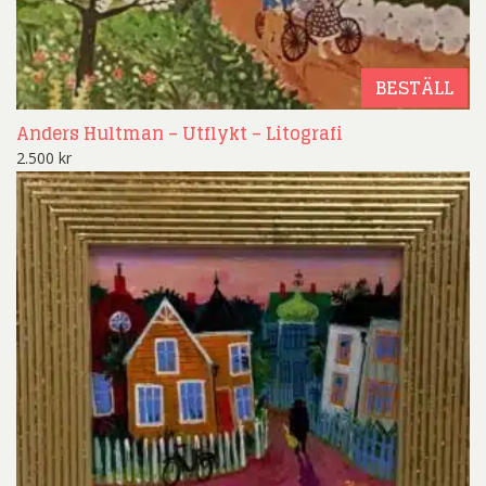
BESTÄLL
Anders Hultman – Utflykt – Litografi
2.500
kr