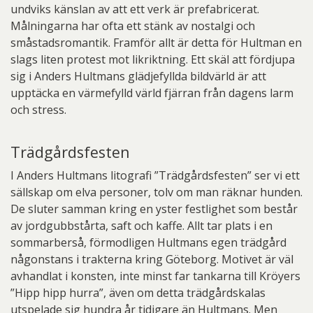
undviks känslan av att ett verk är prefabricerat.
Målningarna har ofta ett stänk av nostalgi och
småstadsromantik. Framför allt är detta för Hultman en
slags liten protest mot likriktning. Ett skäl att fördjupa
sig i Anders Hultmans glädjefyllda bildvärld är att
upptäcka en värmefylld värld fjärran från dagens larm
och stress.
Trädgårdsfesten
I Anders Hultmans litografi ”Trädgårdsfesten” ser vi ett
sällskap om elva personer, tolv om man räknar hunden.
De sluter samman kring en yster festlighet som består
av jordgubbstårta, saft och kaffe. Allt tar plats i en
sommarberså, förmodligen Hultmans egen trädgård
någonstans i trakterna kring Göteborg. Motivet är väl
avhandlat i konsten, inte minst far tankarna till Kröyers
”Hipp hipp hurra”, även om detta trädgårdskalas
utspelade sig hundra år tidigare än Hultmans. Men