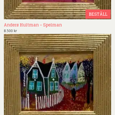
BESTÄLL
Anders Hultman – Spelman
8.500
kr