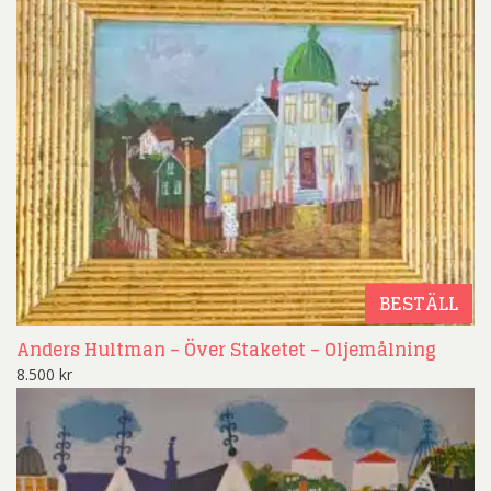
BESTÄLL
Anders Hultman – Över Staketet – Oljemålning
8.500
kr