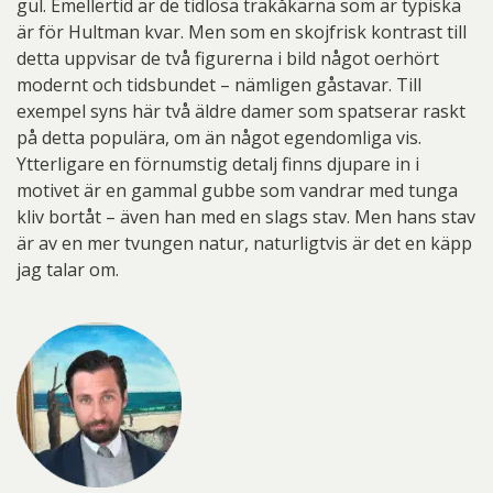
gul. Emellertid är de tidlösa träkåkarna som är typiska
är för Hultman kvar. Men som en skojfrisk kontrast till
detta uppvisar de två figurerna i bild något oerhört
modernt och tidsbundet – nämligen gåstavar. Till
exempel syns här två äldre damer som spatserar raskt
på detta populära, om än något egendomliga vis.
Ytterligare en förnumstig detalj finns djupare in i
motivet är en gammal gubbe som vandrar med tunga
kliv bortåt – även han med en slags stav. Men hans stav
är av en mer tvungen natur, naturligtvis är det en käpp
jag talar om.