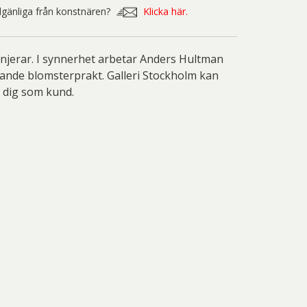
nd Svensson
Sandra Steen
illgänliga från konstnären?
Klicka här.
fan Wentzel
Stig Lindberg
anne Nessim
Sven Lidberg
njerar. I synnerhet arbetar Anders Hultman
kande blomsterprakt. Galleri Stockholm kan
ö Edelmann
Olle Olson Hagalund
r dig som kund.