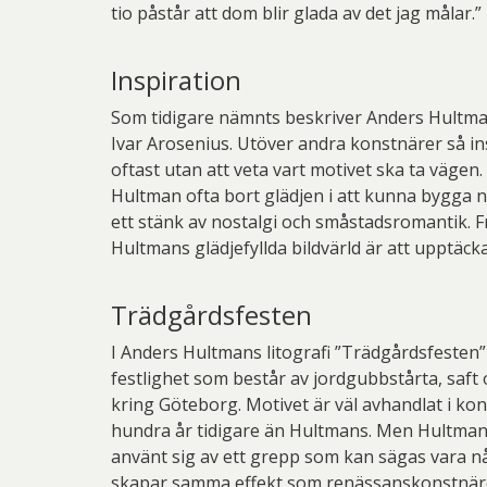
tio påstår att dom blir glada av det jag målar.”
Inspiration
Som tidigare nämnts beskriver Anders Hultman
Ivar Arosenius. Utöver andra konstnärer så in
oftast utan att veta vart motivet ska ta vägen.
Hultman ofta bort glädjen i att kunna bygga nå
ett stänk av nostalgi och småstadsromantik. Fra
Hultmans glädjefyllda bildvärld är att upptäck
Trädgårdsfesten
I Anders Hultmans litografi ”Trädgårdsfesten”
festlighet som består av jordgubbstårta, saft
kring Göteborg. Motivet är väl avhandlat i kon
hundra år tidigare än Hultmans. Men Hultmans m
använt sig av ett grepp som kan sägas vara nå
skapar samma effekt som renässanskonstnärerna