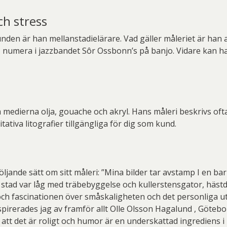
ch stress
nden är han mellanstadielärare. Vad gäller måleriet är han 
, numera i jazzbandet Sôr Ossbonn’s på banjo. Vidare kan h
 medierna olja, gouache och akryl. Hans måleri beskrivs oft
ativa litografier tillgängliga för dig som kund.
öljande sätt om sitt måleri: ”Mina bilder tar avstamp I en ba
s stad var låg med träbebyggelse och kullerstensgator, häst
ch fascinationen över småskaligheten och det personliga utt
 inspirerades jag av framför allt Olle Olsson Hagalund , Göt
r att det är roligt och humor är en underskattad ingrediens i k