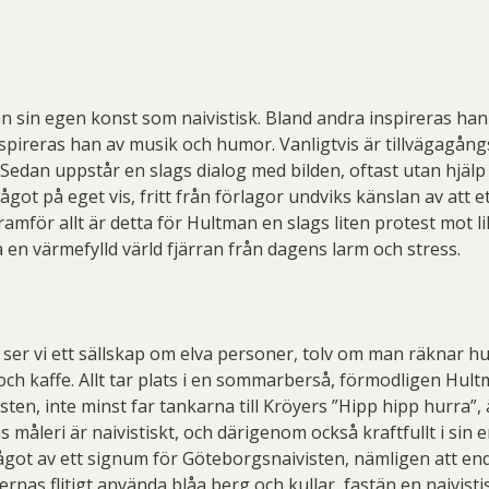
 sin egen konst som naivistisk. Bland andra inspireras han
spireras han av musik och humor. Vanligtvis är tillvägagång
 Sedan uppstår en slags dialog med bilden, oftast utan hjälp 
got på eget vis, fritt från förlagor undviks känslan av att e
mför allt är detta för Hultman en slags liten protest mot likr
a en värmefylld värld fjärran från dagens larm och stress.
 ser vi ett sällskap om elva personer, tolv om man räknar 
 och kaffe. Allt tar plats i en sommarberså, förmodligen Hu
sten, inte minst far tankarna till Kröyers ”Hipp hipp hurra”
åleri är naivistiskt, och därigenom också kraftfullt i sin e
got av ett signum för Göteborgsnaivisten, nämligen att end
s flitigt använda blåa berg och kullar, fastän en naivistis