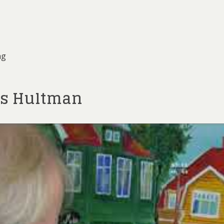
ng
rs Hultman