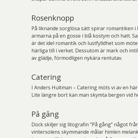
Rosenknopp
På liknande sorglösa sätt spirar romantiken 
armarna på en gosse i blå kostym och hatt. Sam
är det idel romantik och lustfylldhet som möte
härliga till i verket. Dessutom är mark och in
av glädje, förmodligen nykära rentutav.
Catering
I Anders Hultman – Catering möts vi av en här
Lite längre bort kan man skymta bergen vid h
På gång
Dock skiljer sig litografin ”På gång” något fr
vintersolens skymmande målar himlen melankoli