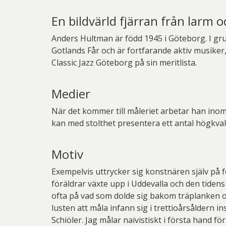
En bildvärld fjärran från larm o
Anders Hultman är född 1945 i Göteborg. I gru
Gotlands Får och är fortfarande aktiv musiker
Classic Jazz Göteborg på sin meritlista.
Medier
När det kommer till måleriet arbetar han inom
kan med stolthet presentera ett antal högkvalit
Motiv
Exempelvis uttrycker sig konstnären själv på f
föräldrar växte upp i Uddevalla och den tiden
ofta på vad som dolde sig bakom träplanken o
lusten att måla infann sig i trettioårsåldern
Schiöler. Jag målar naivistiskt i första hand fö