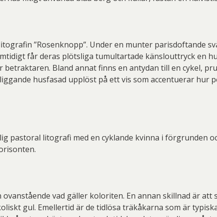
i litografin ”Rosenknopp”. Under en munter parisdoftande sv
tidigt får deras plötsliga tumultartade känslouttryck en hund
r betraktaren. Bland annat finns en antydan till en cykel, p
tilliggande husfasad upplöst på ett vis som accentuerar hur
lig pastoral litografi med en cyklande kvinna i förgrunden 
orisonten.
ån ovanstående vad gäller koloriten. En annan skillnad är at
skt gul. Emellertid är de tidlösa träkåkarna som är typisk