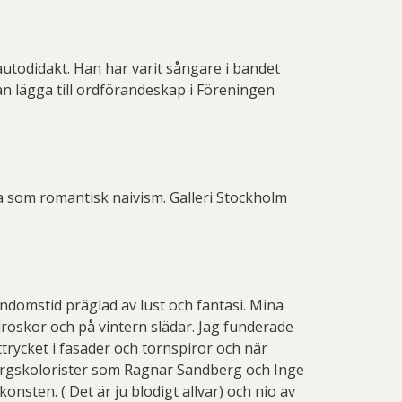
autodidakt. Han har varit sångare i bandet
an lägga till ordförandeskap i Föreningen
a som romantisk naivism. Galleri Stockholm
rndomstid präglad av lust och fantasi. Mina
droskor och på vintern slädar. Jag funderade
rycket i fasader och tornspiror och när
eborgskolorister som Ragnar Sandberg och Inge
onsten. ( Det är ju blodigt allvar) och nio av