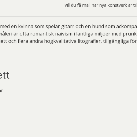
ard Ryan
Rickard Ölander
Rola
Vill du få mail när nya konstverk är t
a Flodén
Sara Woodrow
Ste
g Laurin
Siri Carlén
Suz
i med en kvinna som spelar gitarr och en hund som ackompa
åleri är ofta romantisk naivism i lantliga miljöer med prun
ripenholm
Ulrica Hydman Vallien
Yrj
 och flera andra högkvalitativa litografier, tillgängliga fö
ta Pozder
Åsa Jungnelius
tt
ar