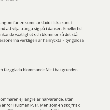
ängom far en sommarklädd flicka runt i
 att vilja tränga sig på i dansen. Emellertid
runkande växtlighet och blommor så det står
 personerna verkligen är hänryckta – tyngdlösa
och färgglada blommande fält i bakgrunden.
t sommaren ej längre är närvarande, utan
a är för Hultman kvar. Men som en skojfrisk