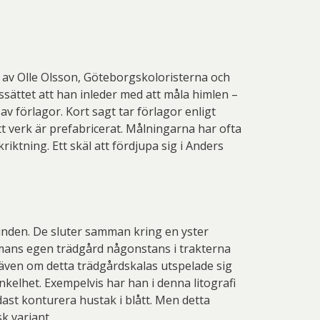
 av Olle Olsson, Göteborgskoloristerna och
ssättet att han inleder med att måla himlen –
av förlagor. Kort sagt tar förlagor enligt
tt verk är prefabricerat. Målningarna har ofta
iktning. Ett skäl att fördjupa sig i Anders
hunden. De sluter samman kring en yster
ltmans egen trädgård någonstans i trakterna
, även om detta trädgårdskalas utspelade sig
nkelhet. Exempelvis har han i denna litografi
ast konturera hustak i blått. Men detta
k variant.