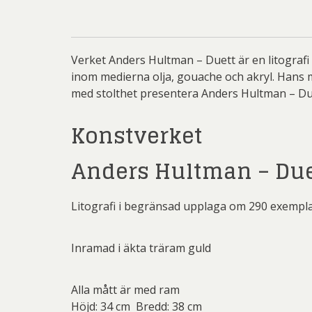
Rich
Sar
Sti
Verket Anders Hultman – Duett är en litograf
inom medierna olja, gouache och akryl. Hans m
Ulf G
med stolthet presentera Anders Hultman – Duett
Zumre
Konstverket
Anders Hultman – Due
Litografi i begränsad upplaga om 290 exempl
Inramad i äkta träram guld
Alla mått är med ram
Höjd: 34 cm Bredd: 38 cm