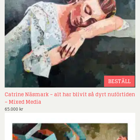
BESTÄLL
Catrine Näsmark – alt har blivit så dyrt nuförtiden
– Mixed Media
65.000
kr