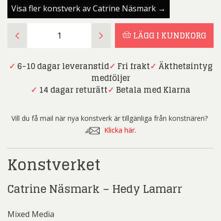
Visa fler konstverk av Catrine Näsmark →
Catrine
LÄGG I KUNDKORG
Näsmark
-
Hedy
✓
6-10 dagar leveranstid
✓
Fri frakt
✓
Äkthetsintyg
Lamarr
medföljer
-
✓
14 dagar returätt
✓
Betala med Klarna
Mixed
Media
Vill du få mail när nya konstverk är tillgänliga från konstnären?
mängd
Klicka här.
Konstverket
Catrine Näsmark – Hedy Lamarr
Mixed Media