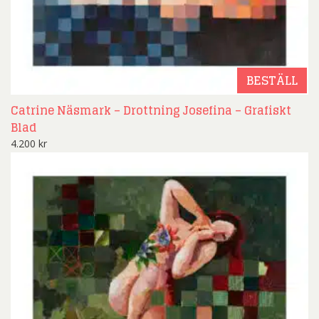
BESTÄLL
Catrine Näsmark – Drottning Josefina – Grafiskt
Blad
4.200
kr