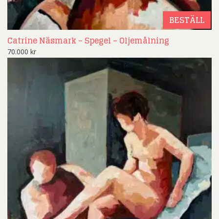
BESTÄLL
Catrine Näsmark – Spegel – Oljemålning
70.000
kr