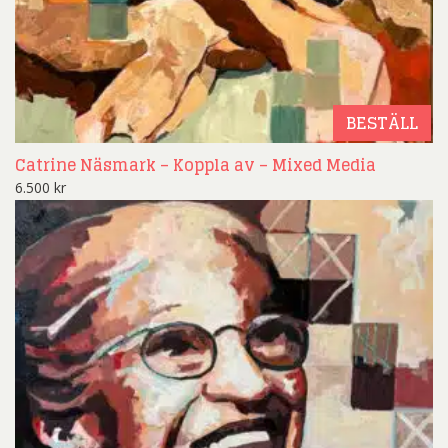
BESTÄLL
Catrine Näsmark – Koppla av – Mixed Media
6.500
kr