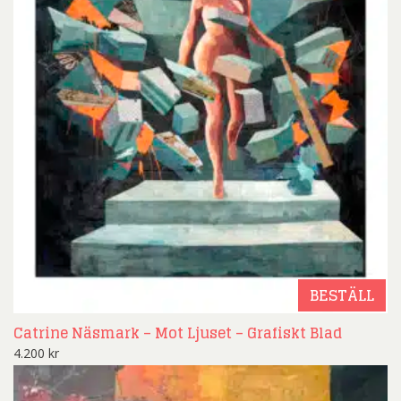
BESTÄLL
Catrine Näsmark – Mot Ljuset – Grafiskt Blad
4.200
kr