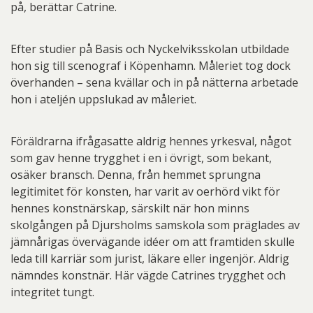
på, berättar Catrine.
Efter studier på Basis och Nyckelviksskolan utbildade
hon sig till scenograf i Köpenhamn. Måleriet tog dock
överhanden – sena kvällar och in på nätterna arbetade
hon i ateljén uppslukad av måleriet.
Föräldrarna ifrågasatte aldrig hennes yrkesval, något
som gav henne trygghet i en i övrigt, som bekant,
osäker bransch. Denna, från hemmet sprungna
legitimitet för konsten, har varit av oerhörd vikt för
hennes konstnärskap, särskilt när hon minns
skolgången på Djursholms samskola som präglades av
jämnårigas övervägande idéer om att framtiden skulle
leda till karriär som jurist, läkare eller ingenjör. Aldrig
nämndes konstnär. Här vägde Catrines trygghet och
integritet tungt.