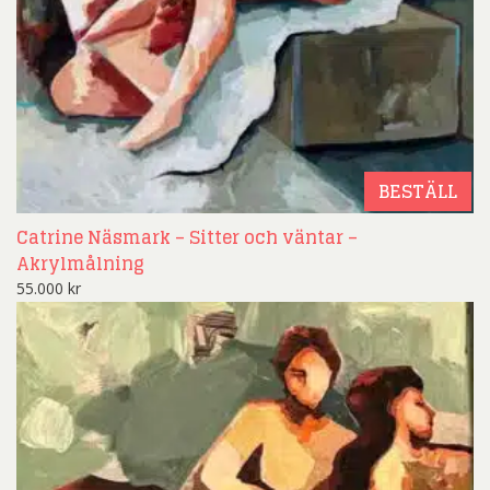
BESTÄLL
Catrine Näsmark – Sitter och väntar –
Akrylmålning
55.000
kr