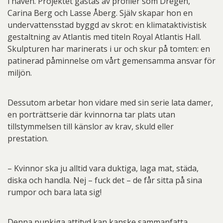
i haven. Projektet gästas av profiler som Dregen,
Carina Berg och Lasse Åberg. Själv skapar hon en
undervattensstad byggd av skrot: en klimataktivistisk
gestaltning av Atlantis med titeln Royal Atlantis Hall.
Skulpturen har marinerats i ur och skur på tomten: en
patinerad påminnelse om vårt gemensamma ansvar för
miljön.
Dessutom arbetar hon vidare med sin serie lata damer,
en porträttserie där kvinnorna tar plats utan
tillstymmelsen till känslor av krav, skuld eller
prestation.
– Kvinnor ska ju alltid vara duktiga, laga mat, städa,
diska och handla. Nej – fuck det – de får sitta på sina
rumpor och bara lata sig!
Denna punkiga attityd kan kanske sammanfatta