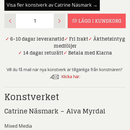
Visa fler konstverk av Catrine Näsmark →
Catrine
LÄGG I KUNDKORG
Näsmark
-
Alva
✓
6-10 dagar leveranstid
✓
Fri frakt
✓
Äkthetsintyg
Myrdal
medföljer
-
✓
14 dagar returätt
✓
Betala med Klarna
Mixed
Media
Vill du få mail när nya konstverk är tillgänliga från konstnären?
mängd
Klicka här.
Konstverket
Catrine Näsmark – Alva Myrdal
Mixed Media