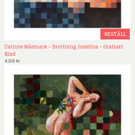
BESTÄLL
Catrine Näsmark – Drottning Josefina – Grafiskt
Blad
4.200
kr