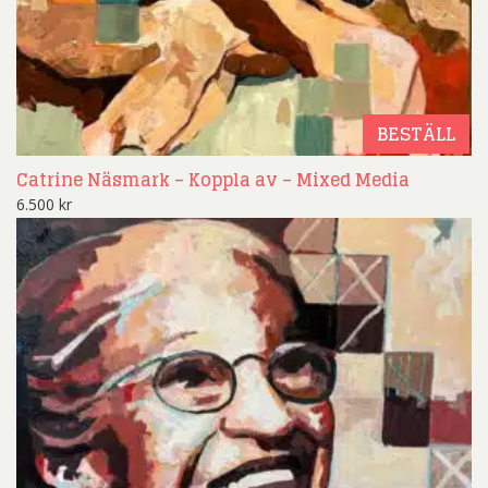
BESTÄLL
Catrine Näsmark – Koppla av – Mixed Media
6.500
kr