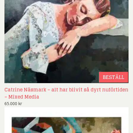
BESTÄLL
Catrine Näsmark – alt har blivit så dyrt nuförtiden
– Mixed Media
65.000
kr