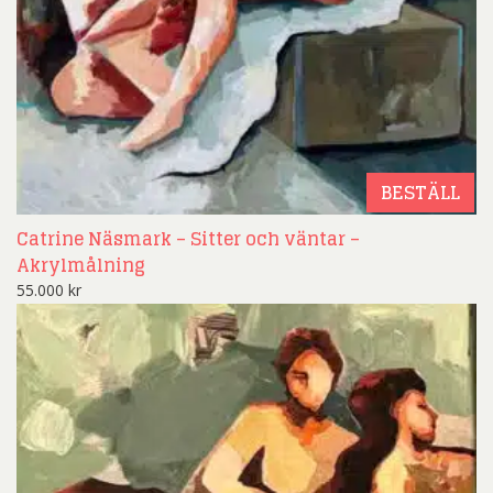
BESTÄLL
Catrine Näsmark – Sitter och väntar –
Akrylmålning
55.000
kr