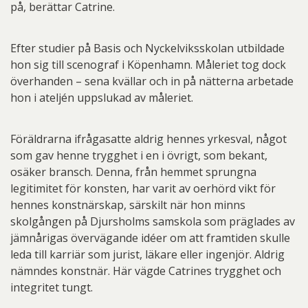
på, berättar Catrine.
Efter studier på Basis och Nyckelviksskolan utbildade
hon sig till scenograf i Köpenhamn. Måleriet tog dock
överhanden – sena kvällar och in på nätterna arbetade
hon i ateljén uppslukad av måleriet.
Föräldrarna ifrågasatte aldrig hennes yrkesval, något
som gav henne trygghet i en i övrigt, som bekant,
osäker bransch. Denna, från hemmet sprungna
legitimitet för konsten, har varit av oerhörd vikt för
hennes konstnärskap, särskilt när hon minns
skolgången på Djursholms samskola som präglades av
jämnårigas övervägande idéer om att framtiden skulle
leda till karriär som jurist, läkare eller ingenjör. Aldrig
nämndes konstnär. Här vägde Catrines trygghet och
integritet tungt.