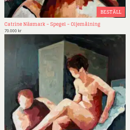
BESTÄLL
Catrine Näsmark – Spegel – Oljemålning
70.000
kr