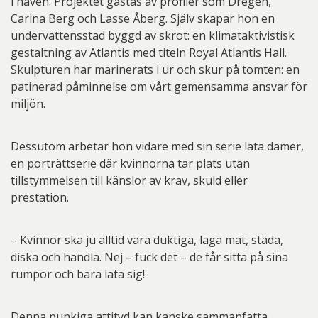
i haven. Projektet gästas av profiler som Dregen,
Carina Berg och Lasse Åberg. Själv skapar hon en
undervattensstad byggd av skrot: en klimataktivistisk
gestaltning av Atlantis med titeln Royal Atlantis Hall.
Skulpturen har marinerats i ur och skur på tomten: en
patinerad påminnelse om vårt gemensamma ansvar för
miljön.
Dessutom arbetar hon vidare med sin serie lata damer,
en porträttserie där kvinnorna tar plats utan
tillstymmelsen till känslor av krav, skuld eller
prestation.
– Kvinnor ska ju alltid vara duktiga, laga mat, städa,
diska och handla. Nej – fuck det – de får sitta på sina
rumpor och bara lata sig!
Denna punkiga attityd kan kanske sammanfatta