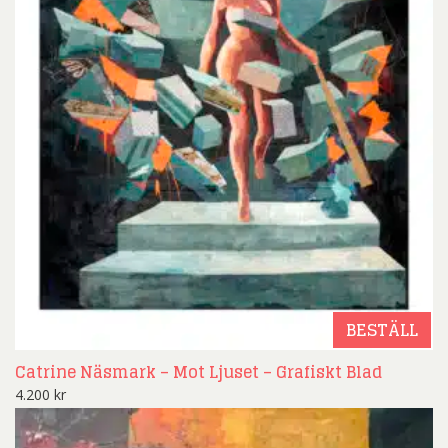
BESTÄLL
Catrine Näsmark – Mot Ljuset – Grafiskt Blad
4.200
kr