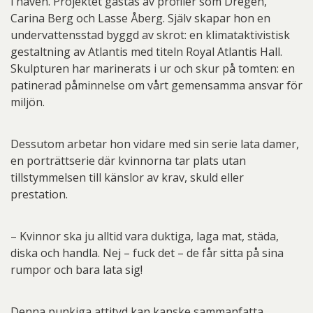
i haven. Projektet gästas av profiler som Dregen,
Carina Berg och Lasse Åberg. Själv skapar hon en
undervattensstad byggd av skrot: en klimataktivistisk
gestaltning av Atlantis med titeln Royal Atlantis Hall.
Skulpturen har marinerats i ur och skur på tomten: en
patinerad påminnelse om vårt gemensamma ansvar för
miljön.
Dessutom arbetar hon vidare med sin serie lata damer,
en porträttserie där kvinnorna tar plats utan
tillstymmelsen till känslor av krav, skuld eller
prestation.
– Kvinnor ska ju alltid vara duktiga, laga mat, städa,
diska och handla. Nej – fuck det – de får sitta på sina
rumpor och bara lata sig!
Denna punkiga attityd kan kanske sammanfatta