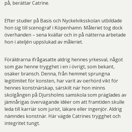
på, berättar Catrine.
Efter studier på Basis och Nyckelviksskolan utbildade
hon sig till scenograf i Köpenhamn. Måleriet tog dock
överhanden – sena kvällar och in på nätterna arbetade
hon i ateljén uppslukad av måleriet.
Föräldrarna ifrågasatte aldrig hennes yrkesval, något
som gav henne trygghet i en i övrigt, som bekant,
osäker bransch. Denna, från hemmet sprungna
legitimitet för konsten, har varit av oerhörd vikt för
hennes konstnärskap, särskilt när hon minns
skolgången på Djursholms samskola som präglades av
jämnårigas övervägande idéer om att framtiden skulle
leda till karriär som jurist, läkare eller ingenjör. Aldrig
nämndes konstnär. Här vägde Catrines trygghet och
integritet tungt.