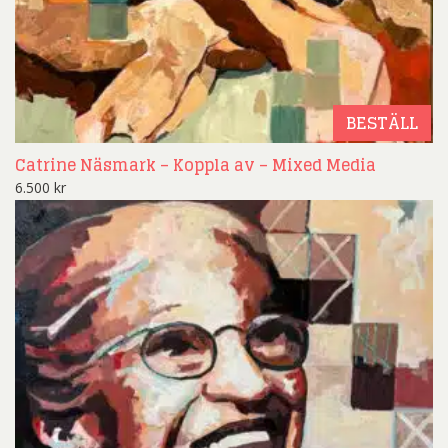
BESTÄLL
Catrine Näsmark – Koppla av – Mixed Media
6.500
kr