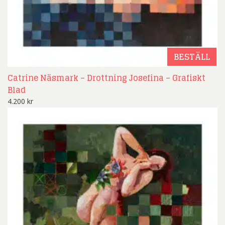
BESTÄLL
Catrine Näsmark – Drottning Josefina – Grafiskt
Blad
4.200
kr