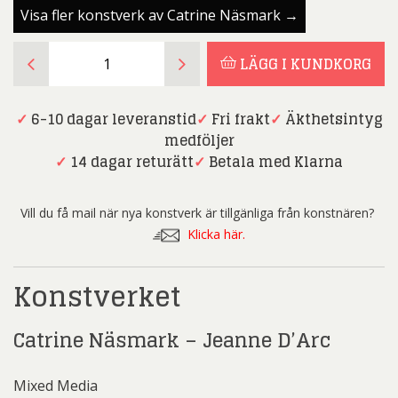
Visa fler konstverk av Catrine Näsmark →
Catrine
LÄGG I KUNDKORG
Näsmark
-
Jeanne
✓
6-10 dagar leveranstid
✓
Fri frakt
✓
Äkthetsintyg
D'Arc
medföljer
-
✓
14 dagar returätt
✓
Betala med Klarna
Mixed
Media
Vill du få mail när nya konstverk är tillgänliga från konstnären?
mängd
Klicka här.
Konstverket
Catrine Näsmark – Jeanne D’Arc
Mixed Media