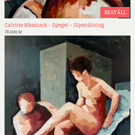
BESTÄLL
Catrine Näsmark – Spegel – Oljemålning
70.000
kr