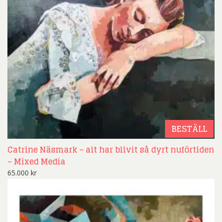
BESTÄLL
Catrine Näsmark – alt har blivit så dyrt nuförtiden
– Mixed Media
65.000
kr