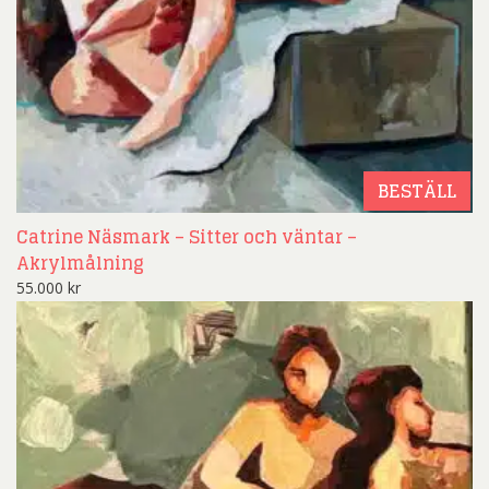
BESTÄLL
Catrine Näsmark – Sitter och väntar –
Akrylmålning
55.000
kr