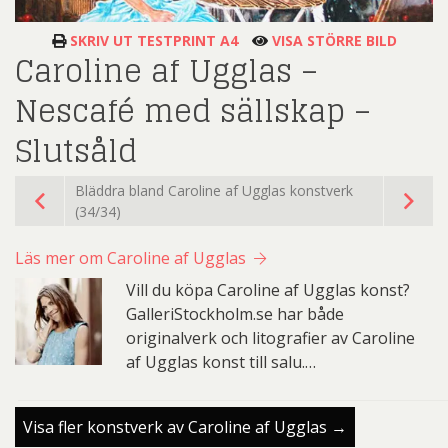
SKRIV UT TESTPRINT A4
VISA STÖRRE BILD
Caroline af Ugglas –
Nescafé med sällskap –
Slutsåld
Bläddra bland Caroline af Ugglas konstverk
(34/34)
Läs mer om Caroline af Ugglas
Vill du köpa Caroline af Ugglas konst?
GalleriStockholm.se har både
originalverk och litografier av Caroline
af Ugglas konst till salu.…
Visa fler konstverk av Caroline af Ugglas →