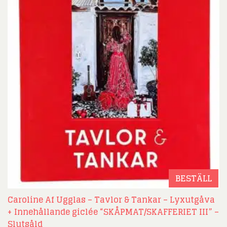
BESTÄLL
Caroline Af Ugglas – Tavlor & Tankar – Lyxutgåva
+ Innehållande giclée “SKÅPMAT/SKAFFERIET III” –
Slutsåld