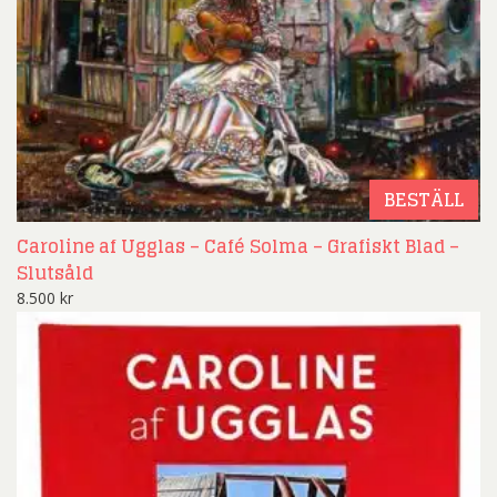
BESTÄLL
Caroline af Ugglas – Café Solma – Grafiskt Blad –
Slutsåld
8.500
kr