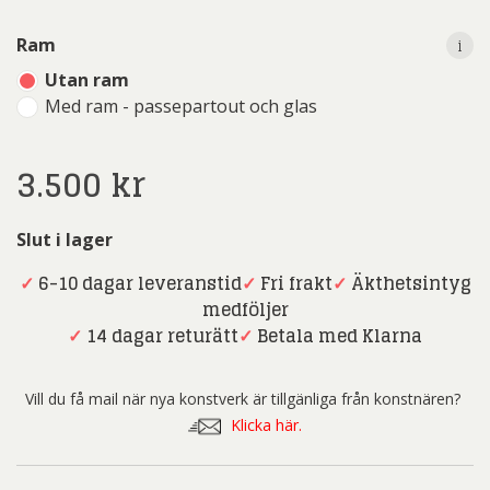
i
Ram
Utan ram
Med ram - passepartout och glas
3.500
kr
Slut i lager
✓
6-10 dagar leveranstid
✓
Fri frakt
✓
Äkthetsintyg
medföljer
✓
14 dagar returätt
✓
Betala med Klarna
Vill du få mail när nya konstverk är tillgänliga från konstnären?
Klicka här.