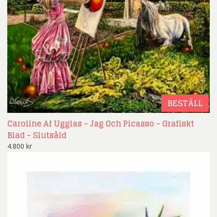
BESTÄLL
Caroline Af Ugglas – Jag Och Picasso – Grafiskt
Blad – Slutsåld
4.800
kr