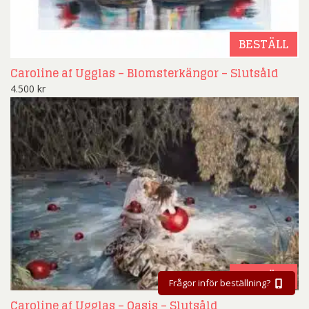
BESTÄLL
Caroline af Ugglas – Blomsterkängor – Slutsåld
4.500
kr
BESTÄLL
Frågor inför beställning?
Caroline af Ugglas – Oasis – Slutsåld