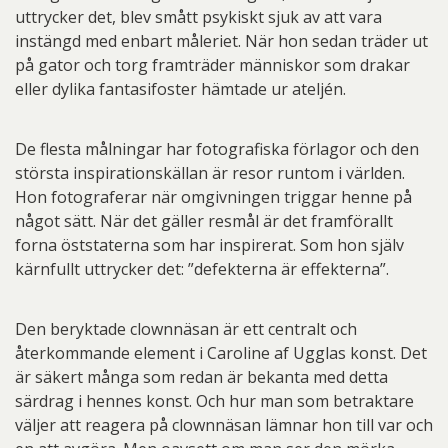
uttrycker det, blev smått psykiskt sjuk av att vara
instängd med enbart måleriet. När hon sedan träder ut
på gator och torg framträder människor som drakar
eller dylika fantasifoster hämtade ur ateljén.
De flesta målningar har fotografiska förlagor och den
största inspirationskällan är resor runtom i världen.
Hon fotograferar när omgivningen triggar henne på
något sätt. När det gäller resmål är det framförallt
forna öststaterna som har inspirerat. Som hon själv
kärnfullt uttrycker det: ”defekterna är effekterna”.
Den beryktade clownnäsan är ett centralt och
återkommande element i Caroline af Ugglas konst. Det
är säkert många som redan är bekanta med detta
särdrag i hennes konst. Och hur man som betraktare
väljer att reagera på clownnäsan lämnar hon till var och