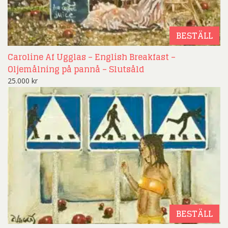
BESTÄLL
Caroline Af Ugglas – English Breakfast –
Oljemålning på pannå – Slutsåld
25.000
kr
BESTÄLL