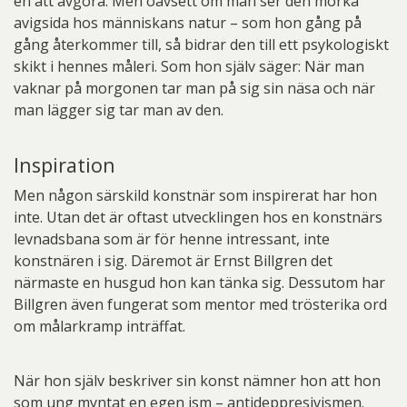
en att avgöra. Men oavsett om man ser den mörka
avigsida hos människans natur – som hon gång på
gång återkommer till, så bidrar den till ett psykologiskt
skikt i hennes måleri. Som hon själv säger: När man
vaknar på morgonen tar man på sig sin näsa och när
man lägger sig tar man av den.
Inspiration
Men någon särskild konstnär som inspirerat har hon
inte. Utan det är oftast utvecklingen hos en konstnärs
levnadsbana som är för henne intressant, inte
konstnären i sig. Däremot är Ernst Billgren det
närmaste en husgud hon kan tänka sig. Dessutom har
Billgren även fungerat som mentor med trösterika ord
om målarkramp inträffat.
När hon själv beskriver sin konst nämner hon att hon
som ung myntat en egen ism – antideppresivismen.