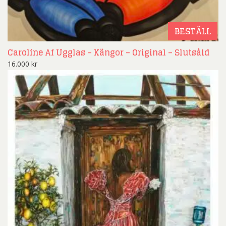
BESTÄLL
Caroline Af Ugglas – Kängor – Original – Slutsåld
16.000
kr