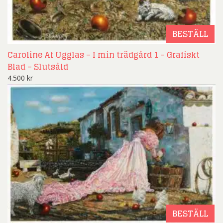
BESTÄLL
Caroline Af Ugglas – I min trädgård 1 – Grafiskt
Blad – Slutsåld
4.500
kr
BESTÄLL