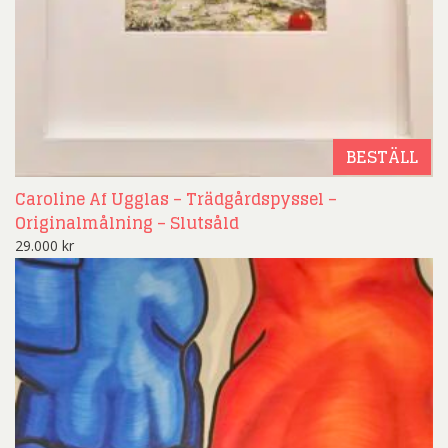
BESTÄLL
Caroline Af Ugglas – Trädgårdspyssel –
Originalmålning – Slutsåld
29.000
kr