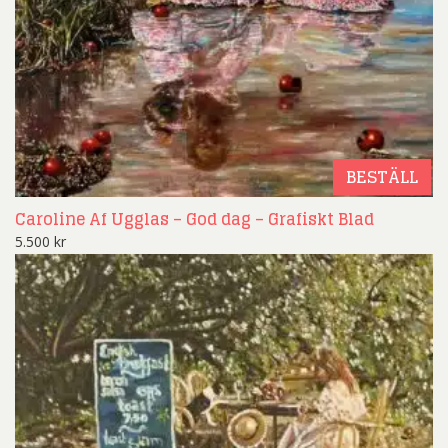
BESTÄLL
Caroline Af Ugglas – God dag – Grafiskt Blad
5.500
kr