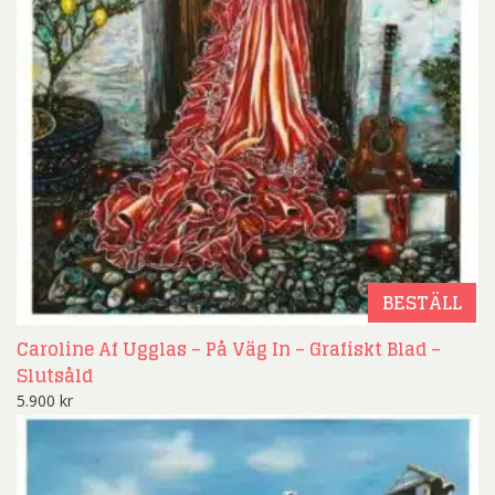
BESTÄLL
Caroline Af Ugglas – På Väg In – Grafiskt Blad –
Slutsåld
5.900
kr