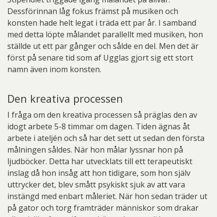
Dessförinnan låg fokus främst på musiken och
konsten hade helt legat i träda ett par år. I samband
med detta löpte målandet parallellt med musiken, hon
ställde ut ett par gånger och sålde en del. Men det är
först på senare tid som af Ugglas gjort sig ett stort
namn även inom konsten.
Den kreativa processen
I fråga om den kreativa processen så präglas den av
idogt arbete 5-8 timmar om dagen. Tiden ägnas åt
arbete i ateljén och så har det sett ut sedan den första
målningen såldes. När hon målar lyssnar hon på
ljudböcker. Detta har utvecklats till ett terapeutiskt
inslag då hon insåg att hon tidigare, som hon själv
uttrycker det, blev smått psykiskt sjuk av att vara
instängd med enbart måleriet. När hon sedan träder ut
på gator och torg framträder människor som drakar