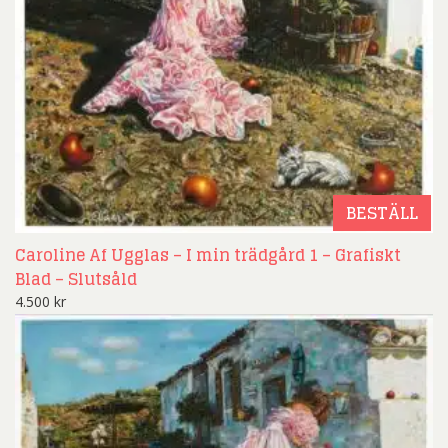
BESTÄLL
Caroline Af Ugglas – I min trädgård 1 – Grafiskt
Blad – Slutsåld
4.500
kr