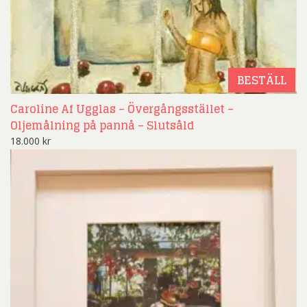
BESTÄLL
Caroline Af Ugglas – Övergångsstället –
Oljemålning på pannå – Slutsåld
18.000
kr