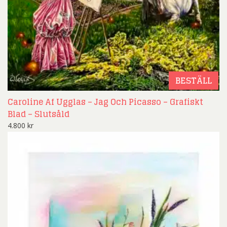
BESTÄLL
Caroline Af Ugglas – Jag Och Picasso – Grafiskt
Blad – Slutsåld
4.800
kr