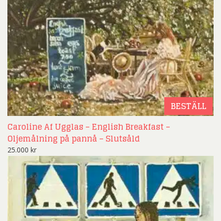
BESTÄLL
Caroline Af Ugglas – English Breakfast –
Oljemålning på pannå – Slutsåld
25.000
kr