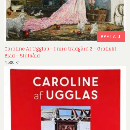
BESTÄLL
Caroline Af Ugglas – I min trädgård 2 – Grafiskt
Blad – Slutsåld
4.500
kr