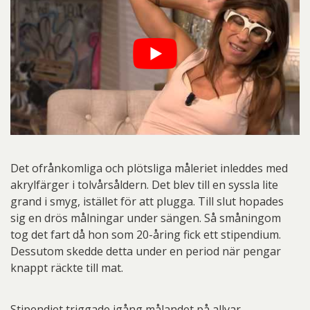
Det ofrånkomliga och plötsliga måleriet inleddes med
akrylfärger i tolvårsåldern. Det blev till en syssla lite
grand i smyg, istället för att plugga. Till slut hopades
sig en drös målningar under sängen. Så småningom
tog det fart då hon som 20-åring fick ett stipendium.
Dessutom skedde detta under en period när pengar
knappt räckte till mat.
Stipendiet triggade igång målandet på allvar.