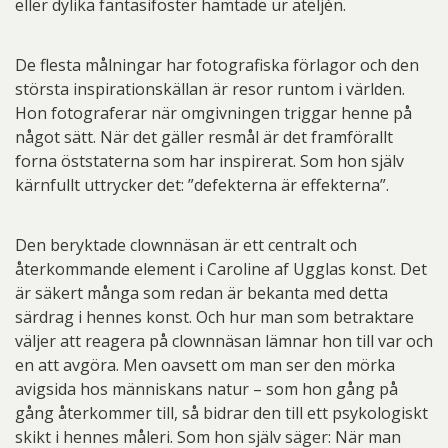
eller dylika fantasifoster hämtade ur ateljén.
De flesta målningar har fotografiska förlagor och den
största inspirationskällan är resor runtom i världen.
Hon fotograferar när omgivningen triggar henne på
något sätt. När det gäller resmål är det framförallt
forna öststaterna som har inspirerat. Som hon själv
kärnfullt uttrycker det: ”defekterna är effekterna”.
Den beryktade clownnäsan är ett centralt och
återkommande element i Caroline af Ugglas konst. Det
är säkert många som redan är bekanta med detta
särdrag i hennes konst. Och hur man som betraktare
väljer att reagera på clownnäsan lämnar hon till var och
en att avgöra. Men oavsett om man ser den mörka
avigsida hos människans natur – som hon gång på
gång återkommer till, så bidrar den till ett psykologiskt
skikt i hennes måleri. Som hon själv säger: När man