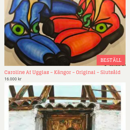
BESTÄLL
Caroline Af Ugglas – Kängor – Original – Slutsåld
16.000
kr