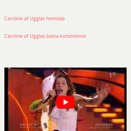
Caroline af Ugglas hemsida
Caroline af Ugglas bästa konstminne