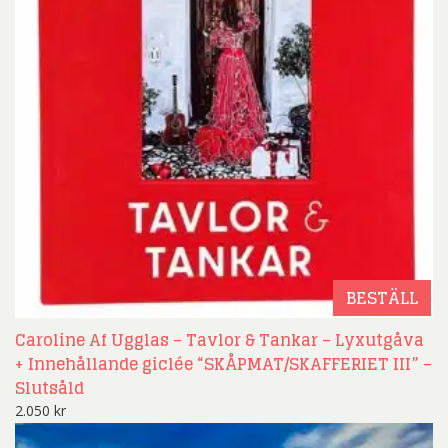
BESTÄLL
Caroline Af Ugglas – Tavlor & Tankar – Lyxutgåva
+ Innehållande giclée “SKÅPMAT/SKAFFERIET III” –
Slutsåld
2.050
kr