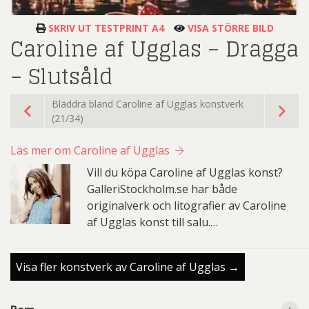
SKRIV UT TESTPRINT A4
VISA STÖRRE BILD
Caroline af Ugglas – Dragga
– Slutsåld
Bläddra bland Caroline af Ugglas konstverk
(21/34)
Läs mer om Caroline af Ugglas
Vill du köpa Caroline af Ugglas konst?
GalleriStockholm.se har både
originalverk och litografier av Caroline
af Ugglas konst till salu.…
Visa fler konstverk av Caroline af Ugglas →