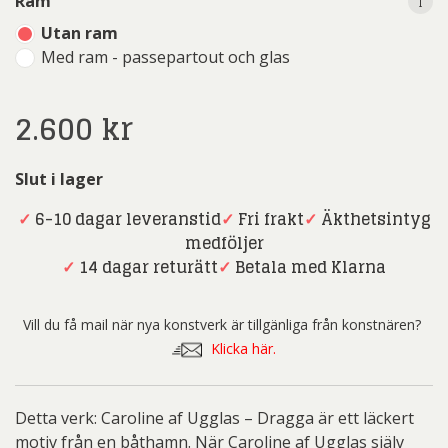
i
Ram
Utan ram
Med ram - passepartout och glas
2.600
kr
Slut i lager
✓
6-10 dagar leveranstid
✓
Fri frakt
✓
Äkthetsintyg
medföljer
✓
14 dagar returätt
✓
Betala med Klarna
Vill du få mail när nya konstverk är tillgänliga från konstnären?
Klicka här.
Detta verk: Caroline af Ugglas – Dragga är ett läckert
motiv från en båthamn. När Caroline af Ugglas själv