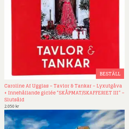
BESTÄLL
Caroline Af Ugglas – Tavlor & Tankar – Lyxutgåva
+ Innehållande giclée “SKÅPMAT/SKAFFERIET III” –
Slutsåld
2.050
kr