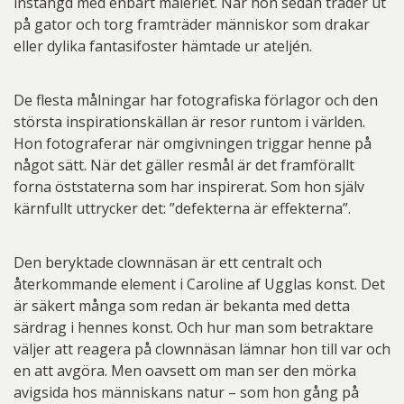
instängd med enbart måleriet. När hon sedan träder ut
på gator och torg framträder människor som drakar
eller dylika fantasifoster hämtade ur ateljén.
De flesta målningar har fotografiska förlagor och den
största inspirationskällan är resor runtom i världen.
Hon fotograferar när omgivningen triggar henne på
något sätt. När det gäller resmål är det framförallt
forna öststaterna som har inspirerat. Som hon själv
kärnfullt uttrycker det: ”defekterna är effekterna”.
Den beryktade clownnäsan är ett centralt och
återkommande element i Caroline af Ugglas konst. Det
är säkert många som redan är bekanta med detta
särdrag i hennes konst. Och hur man som betraktare
väljer att reagera på clownnäsan lämnar hon till var och
en att avgöra. Men oavsett om man ser den mörka
avigsida hos människans natur – som hon gång på