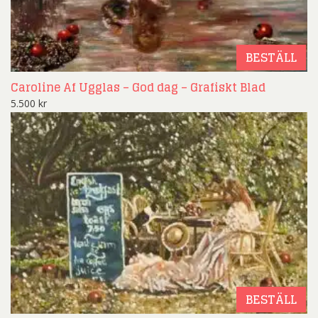
BESTÄLL
Caroline Af Ugglas – God dag – Grafiskt Blad
5.500
kr
BESTÄLL