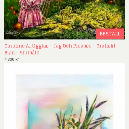
BESTÄLL
Caroline Af Ugglas – Jag Och Picasso – Grafiskt
Blad – Slutsåld
4.800
kr