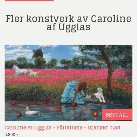
Fler konstverk av Caroline
af Ugglas
BESTÄLL
Caroline Af Ugglas – Fältstudie – Grafiskt blad
5.800
kr