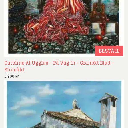
BESTÄLL
Caroline Af Ugglas – På Väg In – Grafiskt Blad –
Slutsåld
5.900
kr