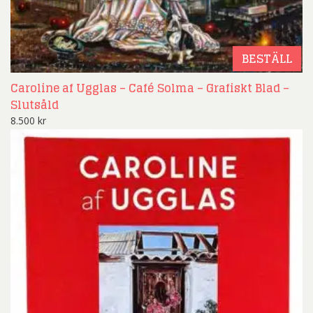
BESTÄLL
Caroline af Ugglas – Café Solma – Grafiskt Blad –
Slutsåld
8.500
kr