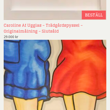
BESTÄLL
Caroline Af Ugglas – Trädgårdspyssel –
Originalmålning – Slutsåld
29.000
kr