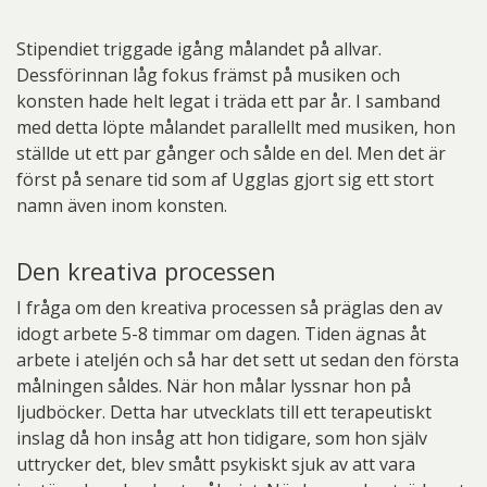
Stipendiet triggade igång målandet på allvar.
Dessförinnan låg fokus främst på musiken och
konsten hade helt legat i träda ett par år. I samband
med detta löpte målandet parallellt med musiken, hon
ställde ut ett par gånger och sålde en del. Men det är
först på senare tid som af Ugglas gjort sig ett stort
namn även inom konsten.
Den kreativa processen
I fråga om den kreativa processen så präglas den av
idogt arbete 5-8 timmar om dagen. Tiden ägnas åt
arbete i ateljén och så har det sett ut sedan den första
målningen såldes. När hon målar lyssnar hon på
ljudböcker. Detta har utvecklats till ett terapeutiskt
inslag då hon insåg att hon tidigare, som hon själv
uttrycker det, blev smått psykiskt sjuk av att vara