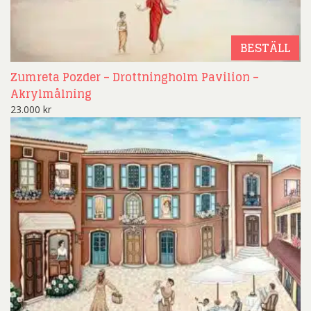
BESTÄLL
Zumreta Pozder – Drottningholm Pavilion –
Akrylmålning
23.000
kr