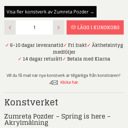
Visa fler konstverk av Zumreta Pozder →
Zumreta
LÄGG I KUNDKORG
Pozder
-
Spring
✓
6-10 dagar leveranstid
✓
Fri frakt
✓
Äkthetsintyg
is
medföljer
here
✓
14 dagar returätt
✓
Betala med Klarna
-
Akrylmålning
Vill du få mail när nya konstverk är tillgänliga från konstnären?
mängd
Klicka här.
Konstverket
Zumreta Pozder – Spring is here –
Akrylmålning