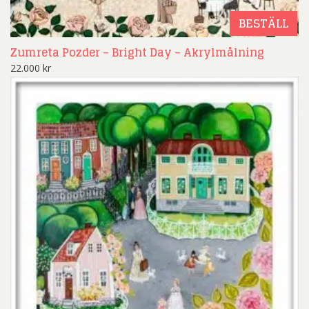
BESTÄLL
Zumreta Pozder – Bright Day – Akrylmålning
22.000
kr