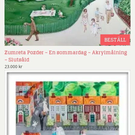
BESTÄLL
Zumreta Pozder – En sommardag – Akrylmålning
– Slutsåld
23.000
kr