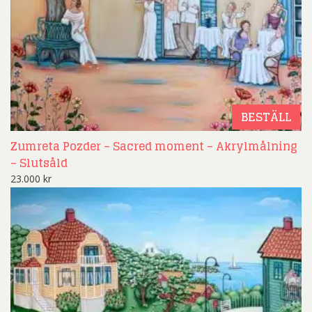
BESTÄLL
Zumreta Pozder – Sacred moment – Akrylmålning
– Slutsåld
23.000
kr