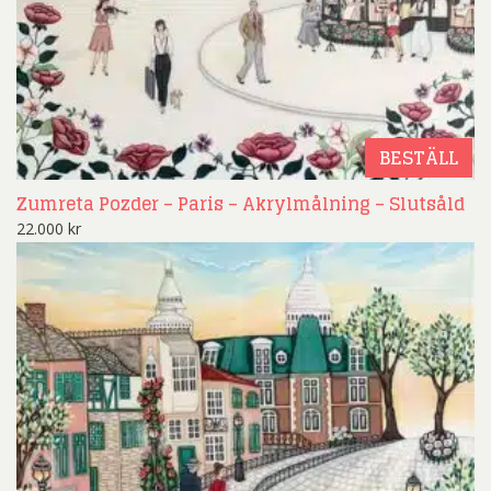
BESTÄLL
Zumreta Pozder – Paris – Akrylmålning – Slutsåld
22.000
kr