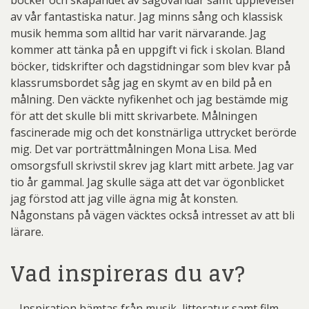
böcker och skapandet av sagovärldar samt upplevelser
av vår fantastiska natur. Jag minns sång och klassisk
musik hemma som alltid har varit närvarande. Jag
kommer att tänka på en uppgift vi fick i skolan. Bland
böcker, tidskrifter och dagstidningar som blev kvar på
klassrumsbordet såg jag en skymt av en bild på en
målning. Den väckte nyfikenhet och jag bestämde mig
för att det skulle bli mitt skrivarbete. Målningen
fascinerade mig och det konstnärliga uttrycket berörde
mig. Det var porträttmålningen Mona Lisa. Med
omsorgsfull skrivstil skrev jag klart mitt arbete. Jag var
tio år gammal. Jag skulle säga att det var ögonblicket
jag förstod att jag ville ägna mig åt konsten.
Någonstans på vägen väcktes också intresset av att bli
lärare.
Vad inspireras du av?
– Inspiration hämtas från musik, litteratur samt film,