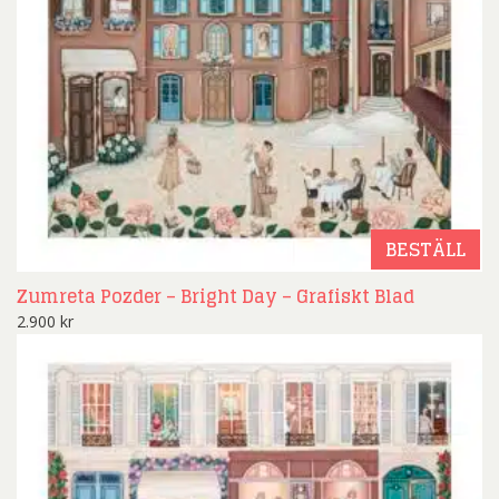
BESTÄLL
Zumreta Pozder – Bright Day – Grafiskt Blad
2.900
kr