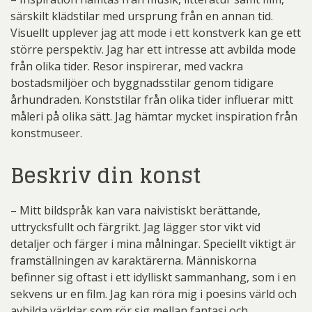
särskilt klädstilar med ursprung från en annan tid.
Visuellt upplever jag att mode i ett konstverk kan ge ett
större perspektiv. Jag har ett intresse att avbilda mode
från olika tider. Resor inspirerar, med vackra
bostadsmiljöer och byggnadsstilar genom tidigare
århundraden. Konststilar från olika tider influerar mitt
måleri på olika sätt. Jag hämtar mycket inspiration från
konstmuseer.
Beskriv din konst
– Mitt bildspråk kan vara naivistiskt berättande,
uttrycksfullt och färgrikt. Jag lägger stor vikt vid
detaljer och färger i mina målningar. Speciellt viktigt är
framställningen av karaktärerna. Människorna
befinner sig oftast i ett idylliskt sammanhang, som i en
sekvens ur en film. Jag kan röra mig i poesins värld och
avbilda världar som rör sig mellan fantasi och