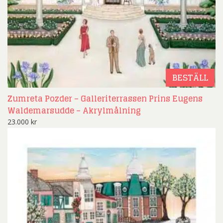
BESTÄLL
Zumreta Pozder – Galleriterrassen Prins Eugens
Waldemarsudde – Akrylmålning
23.000
kr