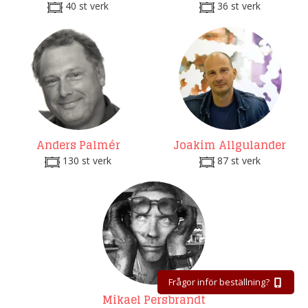
40 st verk
36 st verk
Anders Palmér
Joakim Allgulander
130 st verk
87 st verk
Frågor inför beställning?
Mikael Persbrandt