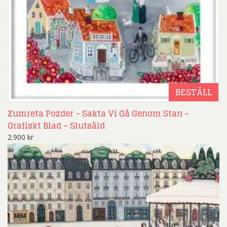
BESTÄLL
Zumreta Pozder – Sakta Vi Gå Genom Stan –
Grafiskt Blad – Slutsåld
2.900
kr