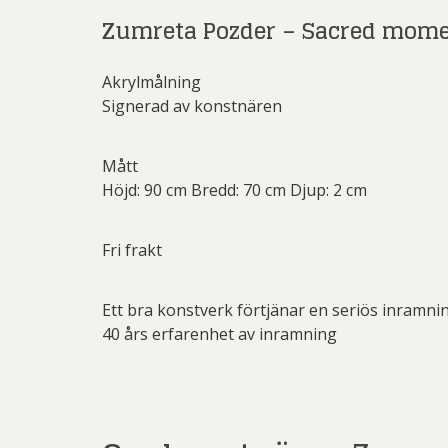
Rich
Zumreta Pozder – Sacred mom
Sar
Akrylmålning
Sti
Signerad av konstnären
Ulf G
Zumre
Mått
Höjd: 90 cm Bredd: 70 cm Djup: 2 cm
Fri frakt
Ett bra konstverk förtjänar en seriös inramni
40 års erfarenhet av inramning