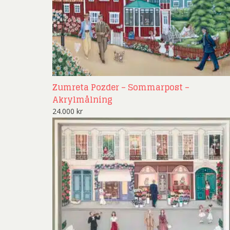
Zumreta Pozder – Sommarpost –
Akrylmålning
24.000
kr