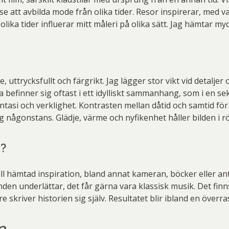
esse att avbilda mode från olika tider. Resor inspirerar, med
lika tider influerar mitt måleri på olika sätt. Jag hämtar m
 uttrycksfullt och färgrikt. Jag lägger stor vikt vid detaljer 
efinner sig oftast i ett idylliskt sammanhang, som i en sek
ntasi och verklighet. Kontrasten mellan dåtid och samtid för o
någonstans. Glädje, värme och nyfikenhet håller bilden i rö
t?
till hämtad inspiration, bland annat kameran, böcker eller an
den underlättar, det får gärna vara klassisk musik. Det finn
re skriver historien sig själv. Resultatet blir ibland en överr