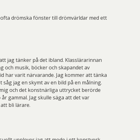
ofta drömska fönster till drömvärldar med ett
tt jag tänker på det ibland. Klasslärarinnan
sång och musik, böcker och skapandet av
id har varit närvarande. Jag kommer att tänka
t såg jag en skymt av en bild på en målning.
 mig och det konstnärliga uttrycket berörde
 år gammal. Jag skulle säga att det var
tt bli lärare.
isuellt upplever jag att mode i ett konstverk