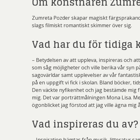
Om konstnären Zumre
Zumreta Pozder skapar magiskt färgsprakande m
slags filmiskt romantiskt skimmer över sig.
Vad har du för tidig
– Betydelsen av att uppleva, inspireras och a
som såg möjligheter och ville berika vår syn p
sagovärldar samt upplevelser av vår fantastis
på en uppgift vi fick i skolan. Bland böcker, 
Den väckte nyfikenhet och jag bestämde mig fö
mig. Det var porträttmålningen Mona Lisa. Med o
ögonblicket jag förstod att jag ville ägna mig
Vad inspireras du av?
– Inspiration hämtas från musik, litteratur sam