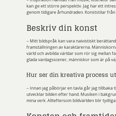
kan ge ett större perspektiv. Jag har ett intr
genom tidigare århundraden. Konststilar från o
Beskriv din konst
– Mitt bildspråk kan vara naivistiskt berättande,
framställningen av karaktärerna. Människorna b
värld och avbilda världar som rör sig mellan fa
glada vardagsscener, människor som är på väg 
Hur ser din kreativa process u
– Innan jag påbörjar en tavla går jag tillbaka 
utvecklar bilden efter hand. Musiken i bakgrun
mina verk. Allteftersom bildvärlden blir tydliga