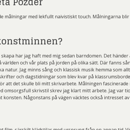
ta Pozder
ålningar med lekfullt naivistiskt touch. Målningarna blir 
a konstminnen?
tt skapa har jag haft med mig sedan barndomen. Det händer a
å världen och vår plats på jorden på olika sätt. Där fanns 
ka natur. Jag minns sång och klassisk musik hemma som allt
tidskrifter och dagstidningar som blev kvar på klassrumsborde
r att det skulle bli mitt skrivarbete. Målningen fascinerade
msorgsfull skrivstil skrev jag klart mitt arbete. Jag var tio
 åt konsten. Någonstans på vägen väcktes också intresset av a
t film, särskilt klädstilar med ursprung från en annan tid. V