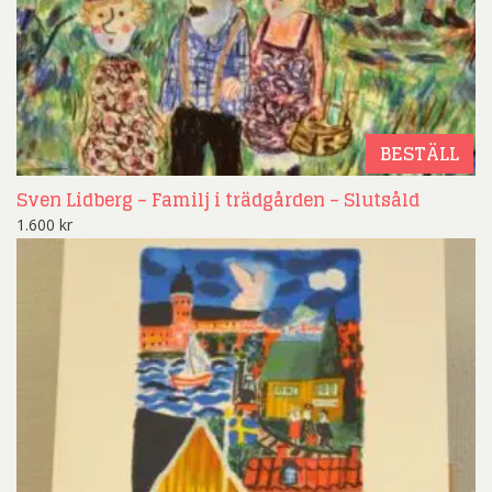
BESTÄLL
Sven Lidberg – Familj i trädgården – Slutsåld
1.600
kr