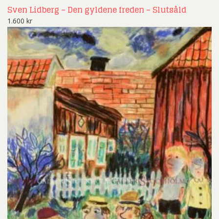
Sven Lidberg – Den gyldene freden – Slutsåld
1.600
kr