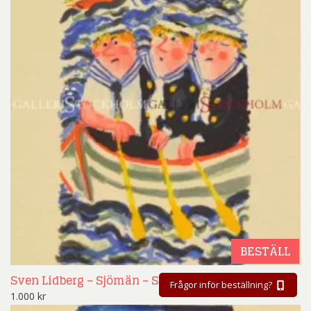
BESTÄLL
Sven Lidberg – Sjömän – Slutsåld
Frågor inför beställning?
1.000
kr