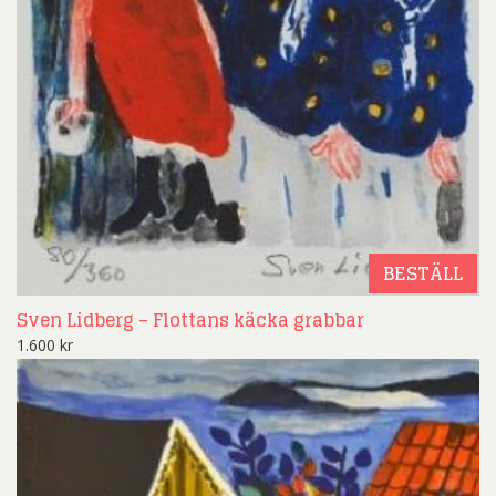
BESTÄLL
Sven Lidberg – Flottans käcka grabbar
1.600
kr