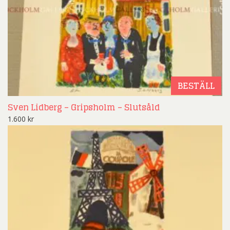
BESTÄLL
Sven Lidberg – Gripsholm – Slutsåld
1.600
kr