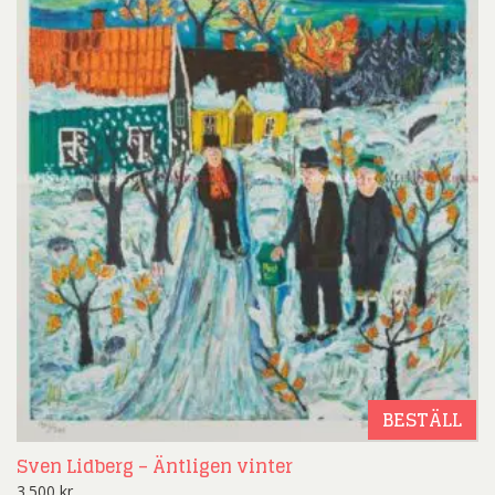
BESTÄLL
Sven Lidberg – Äntligen vinter
3.500
kr