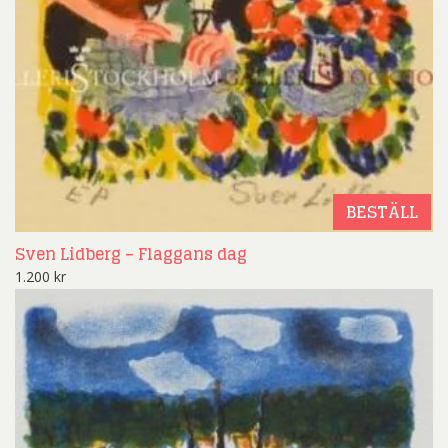
BESTÄLL
Sven Lidberg – Flaggans dag
1.200
kr