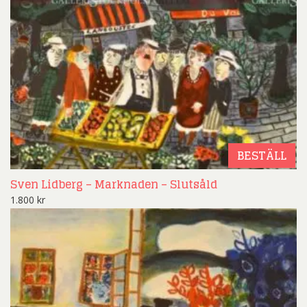
BESTÄLL
Sven Lidberg – Marknaden – Slutsåld
1.800
kr