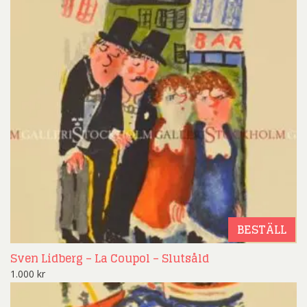
BESTÄLL
Sven Lidberg – La Coupol – Slutsåld
1.000
kr