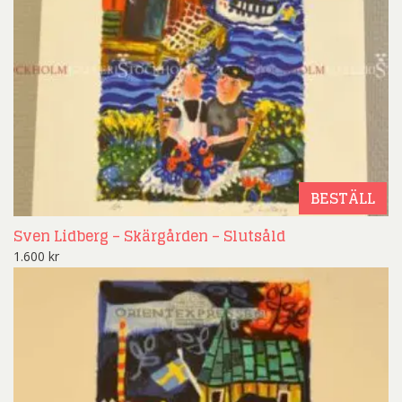
BESTÄLL
Sven Lidberg – Skärgården – Slutsåld
1.600
kr