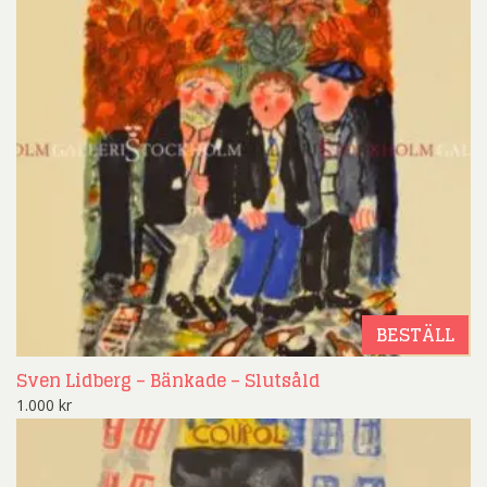
BESTÄLL
Sven Lidberg – Bänkade – Slutsåld
1.000
kr