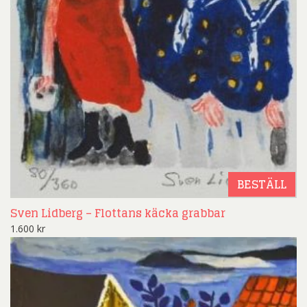
BESTÄLL
Sven Lidberg – Flottans käcka grabbar
1.600
kr