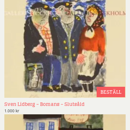
BESTÄLL
Sven Lidberg – Bomans – Slutsåld
1.000
kr