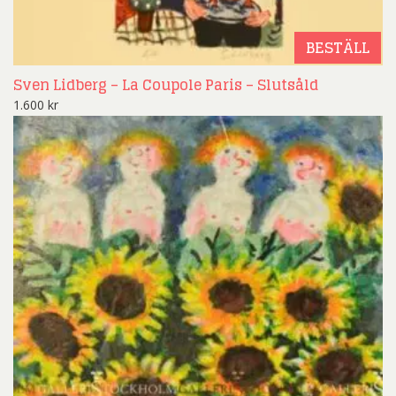
BESTÄLL
Sven Lidberg – La Coupole Paris – Slutsåld
1.600
kr