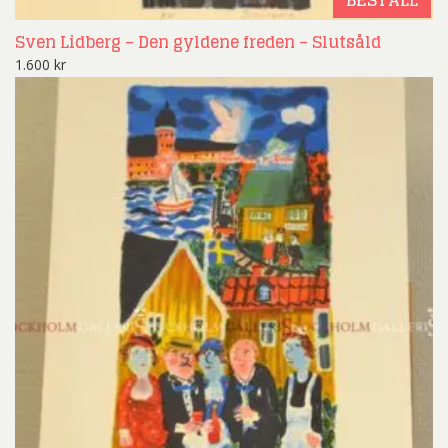
Sven Lidberg – Den gyldene freden – Slutsåld
1.600
kr