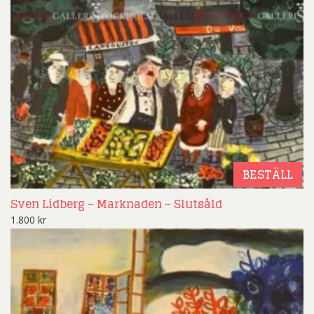
BESTÄLL
Sven Lidberg – Marknaden – Slutsåld
1.800
kr