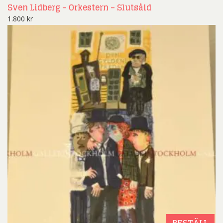
Sven Lidberg – Orkestern – Slutsåld
1.800
kr
BESTÄLL