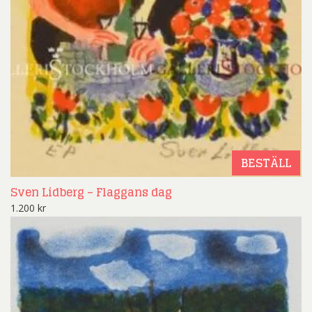
BESTÄLL
Sven Lidberg – Flaggans dag
1.200
kr