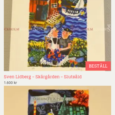
BESTÄLL
Sven Lidberg – Skärgården – Slutsåld
1.600
kr