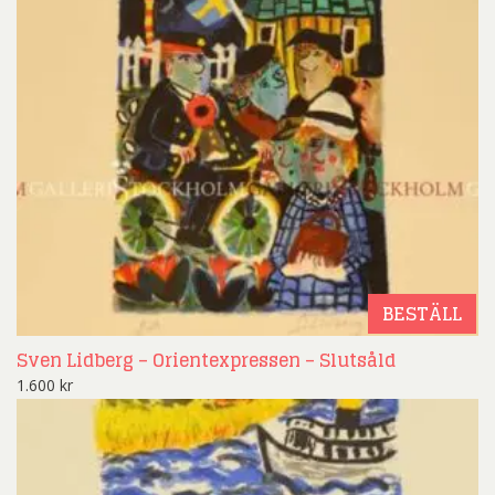
BESTÄLL
Sven Lidberg – Orientexpressen – Slutsåld
1.600
kr