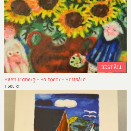
BESTÄLL
Sven Lidberg – Solrosor – Slutsåld
1.600
kr