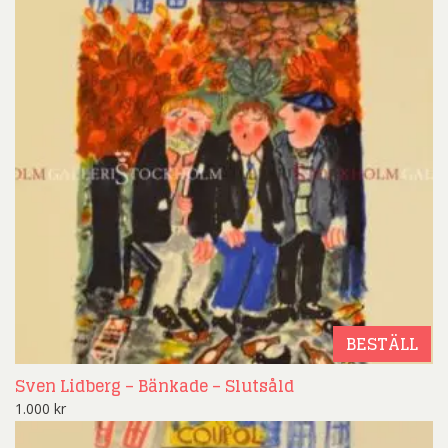
BESTÄLL
Sven Lidberg – Bänkade – Slutsåld
1.000
kr