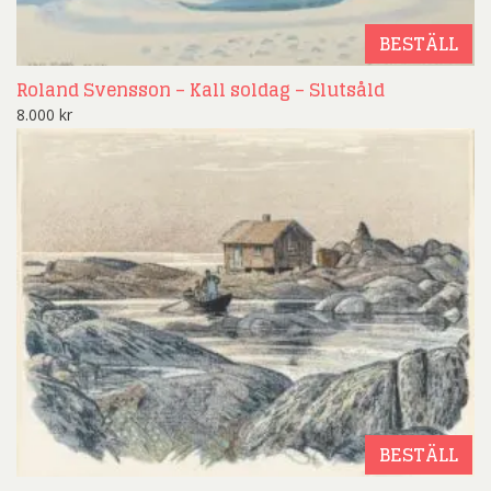
BESTÄLL
Roland Svensson – Kall soldag – Slutsåld
8.000
kr
BESTÄLL