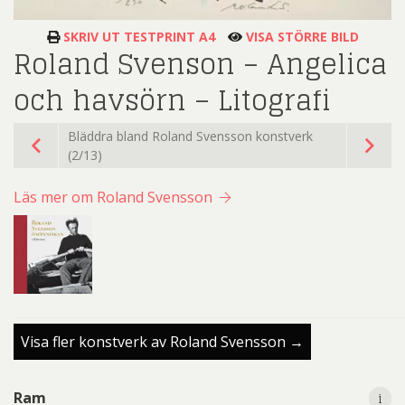
SKRIV UT TESTPRINT A4
VISA STÖRRE BILD
Roland Svenson – Angelica
och havsörn – Litografi
Bläddra bland Roland Svensson konstverk
(2/13)
Läs mer om Roland Svensson
Visa fler konstverk av Roland Svensson →
i
i
Ram