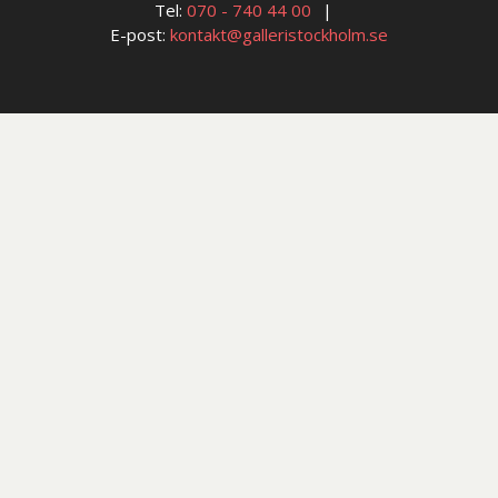
Tel:
070 - 740 44 00
E-post:
kontakt@galleristockholm.se