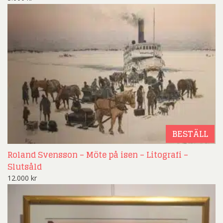
BESTÄLL
Roland Svensson – Möte på isen – Litografi –
Slutsåld
12.000
kr