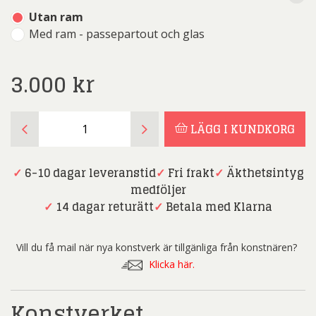
Utan ram
Med ram - passepartout och glas
3.000
kr
Roland
LÄGG I KUNDKORG
Svenson
-
Angelica
✓
6-10 dagar leveranstid
✓
Fri frakt
✓
Äkthetsintyg
och
medföljer
havsörn
✓
14 dagar returätt
✓
Betala med Klarna
-
Litografi
Vill du få mail när nya konstverk är tillgänliga från konstnären?
mängd
Klicka här.
Konstverket