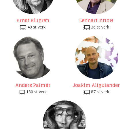
Ernst Billgren
Lennart Jirlow
40 st verk
36 st verk
Anders Palmér
Joakim Allgulander
130 st verk
87 st verk